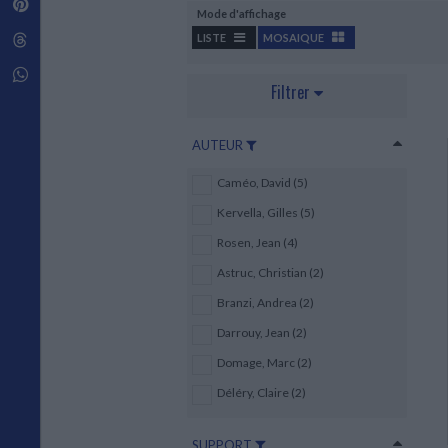
Pinterest
Techniques de construction
Mode d'affichage
SCIENCE FICTION ET FANTASY
Vie familiale
Disciplines paramédicales
Matériaux de l’architecture
Littérature SF et Fantasy
Threads
LISTE
MOSAIQUE
Ouvrages Généraux
Urbanisme
SOCIOLOGIE
Sociologie générale
Whatsapp
Filtrer
Travail social
Santé et société
AUTEUR
ETHNOLOGIE
Anthropologie
Caméo, David (5)
Ethnologie par pays
Kervella, Gilles (5)
Rosen, Jean (4)
Astruc, Christian (2)
Branzi, Andrea (2)
Darrouy, Jean (2)
Domage, Marc (2)
Déléry, Claire (2)
SUPPORT