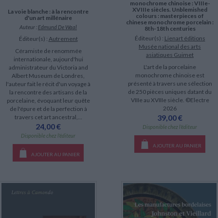
monochrome chinoise : VIIIe-
XVIIIe siècles. Unblemished
La voie blanche : à la rencontre
colours : masterpieces of
d'un art millénaire
chinese monochrome porcelain :
Auteur :
Edmund De Waal
8th-18th centuries
Éditeur(s) :
Lienart éditions
Éditeur(s) :
Autrement
Musée national des arts
Céramiste de renommée
asiatiques Guimet
internationale, aujourd'hui
L'art de la porcelaine
administrateur du Victoria and
monochrome chinoise est
Albert Museum de Londres,
présenté à travers une sélection
l'auteur fait le récit d'un voyage à
de 250 pièces uniques datant du
la rencontre des artisans de la
VIIIe au XVIIIe siècle. ©Electre
porcelaine, évoquant leur quête
2026
de l'épure et de la perfection à
39,00 €
travers cet art ancestral,...
24,00 €
Disponible chez l'éditeur
Disponible chez l'éditeur
AJOUTER AU PANIER
AJOUTER AU PANIER