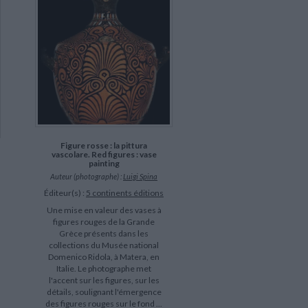
Figure rosse : la pittura
vascolare. Red figures : vase
painting
Auteur (photographe) :
Luigi Spina
Éditeur(s) :
5 continents éditions
Une mise en valeur des vases à
figures rouges de la Grande
Grèce présents dans les
collections du Musée national
Domenico Ridola, à Matera, en
Italie. Le photographe met
l'accent sur les figures, sur les
détails, soulignant l'émergence
des figures rouges sur le fond ...