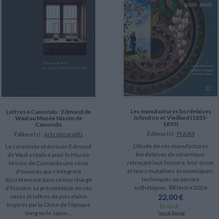
Les manufactures bordelaises
Lettres à Camondo : Edmund de
Johnston et Vieillard (1835-
Waal au Musée Nissim de
1895)
Camondo
Éditeur(s) :
PULIM
Éditeur(s) :
Arts décoratifs
L'étude de ces manufactures
Le céramiste et écrivain Edmund
bordelaises de céramique,
de Waal a réalisé pour le Musée
retraçant leur histoire, leur essor
Nissim de Camondo une série
et leurs mutations économiques,
d'oeuvres qui s'intègrent
techniques ou encore
discrètement dans ce lieu chargé
esthétiques. ©Electre 2026
d'histoire. La présentation de ces
22,00 €
vases et lettres de porcelaine
inspirés par la Chine de l'époque
En stock *
Song ou le Japon...
*stock limité