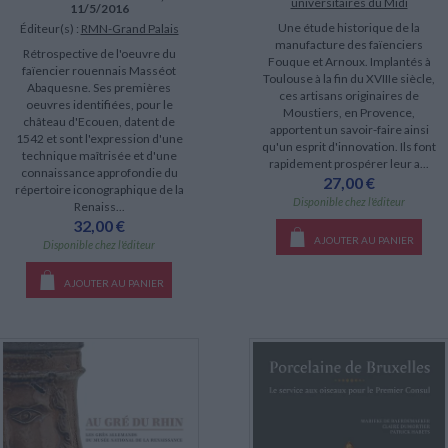
universitaires du Midi
11/5/2016
Une étude historique de la
Éditeur(s) :
RMN-Grand Palais
manufacture des faïenciers
Rétrospective de l'oeuvre du
Fouque et Arnoux. Implantés à
faïencier rouennais Masséot
Toulouse à la fin du XVIIIe siècle,
Abaquesne. Ses premières
ces artisans originaires de
oeuvres identifiées, pour le
Moustiers, en Provence,
château d'Ecouen, datent de
apportent un savoir-faire ainsi
1542 et sont l'expression d'une
qu'un esprit d'innovation. Ils font
technique maîtrisée et d'une
rapidement prospérer leur a...
connaissance approfondie du
27,00 €
répertoire iconographique de la
Disponible chez l'éditeur
Renaiss...
32,00 €
AJOUTER AU PANIER
Disponible chez l'éditeur
AJOUTER AU PANIER