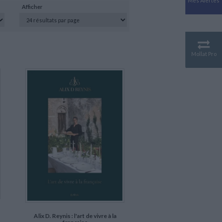
Mes Alertes
Antiquité
Afficher
Mythologies
GÉOGRAPHIE
Géographie - Démographie -
Territoire
Mollat Pro
CULTURE SCIENTIFIQUE
Essais scientifique
Astronomie
Alix D. Reynis : l'art de vivre à la