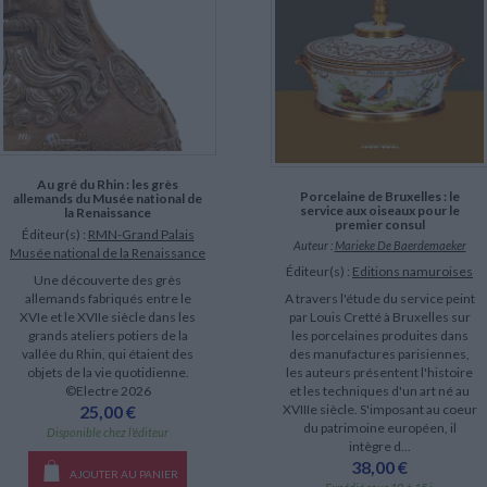
Au gré du Rhin : les grès
Porcelaine de Bruxelles : le
allemands du Musée national de
service aux oiseaux pour le
la Renaissance
premier consul
Éditeur(s) :
RMN-Grand Palais
Auteur :
Marieke De Baerdemaeker
Musée national de la Renaissance
Éditeur(s) :
Editions namuroises
Une découverte des grès
allemands fabriqués entre le
A travers l'étude du service peint
XVIe et le XVIIe siècle dans les
par Louis Cretté à Bruxelles sur
grands ateliers potiers de la
les porcelaines produites dans
vallée du Rhin, qui étaient des
des manufactures parisiennes,
objets de la vie quotidienne.
les auteurs présentent l'histoire
©Electre 2026
et les techniques d'un art né au
25,00 €
XVIIIe siècle. S'imposant au coeur
du patrimoine européen, il
Disponible chez l'éditeur
intègre d...
38,00 €
AJOUTER AU PANIER