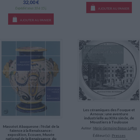
32,00 €
Expédié sous 10 à 15 j.
AJOUTER AU PANIER
AJOUTER AU PANIER
Les céramiques des Fouque et
Arnoux : une aventure
industrielle au XIXe siècle, de
Moustiers à Toulouse
Masséot Abaquesne : l'éclat de la
Auteur :
Marie-Germaine Beaux-Laffon
faïence à la Renaissance :
exposition, Ecouen, Musée
Éditeur(s) :
Presses
national de la Renaissance, du