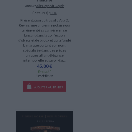
française
Auteur :
Alix Depondt-Reynis
Éditeur(s) :
EPA
Présentation du travail d'Alix D.
Reynis, une ancienne notaire qui
a réinventé sa carrière en se
lançant dans la confection
d'objets et de bijoux et qui a fondé
la marque portant son nom,
spécialisée dans des pièces
uniques alliant élégance
intemporelle et savoir-fai...
45,00 €
En stock *
*stock limité
AJOUTER AU PANIER