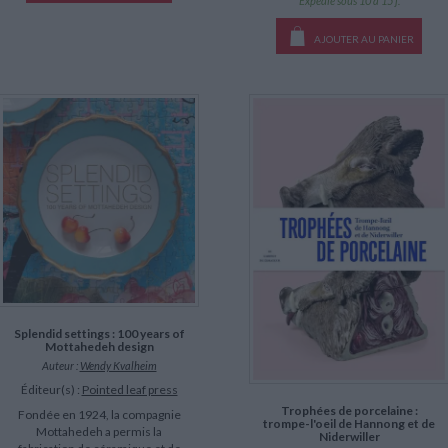
Expédié sous 10 à 15 j.
AJOUTER AU PANIER
Splendid settings : 100 years of
Mottahedeh design
Auteur :
Wendy Kvalheim
Éditeur(s) :
Pointed leaf press
Trophées de porcelaine :
Fondée en 1924, la compagnie
trompe-l'oeil de Hannong et de
Mottahedeh a permis la
Niderwiller