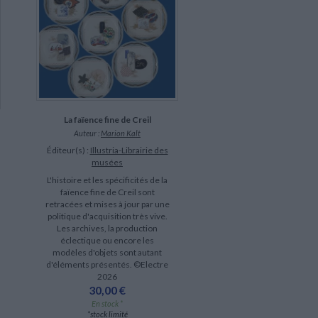
La faïence fine de Creil
Auteur :
Marion Kalt
Éditeur(s) :
Illustria-Librairie des
musées
L'histoire et les spécificités de la
faïence fine de Creil sont
retracées et mises à jour par une
politique d'acquisition très vive.
Les archives, la production
éclectique ou encore les
modèles d'objets sont autant
d'éléments présentés. ©Electre
2026
30,00 €
En stock *
*stock limité