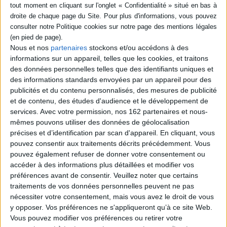
cérémonie du 29 mai 1825.
restauration. ©Electre 2026
©Electre 2026
43,00 €
59,00 €
Disponible chez l'éditeur
En stock *
*stock limité
AJOUTER AU PANIER
Nous et nos
partenaires
stockons et/ou accédons à des
informations sur un appareil, telles que les cookies, et traitons
AJOUTER AU PANIER
des données personnelles telles que des identifiants uniques et
des informations standards envoyées par un appareil pour des
publicités et du contenu personnalisés, des mesures de publicité
et de contenu, des études d'audience et le développement de
services.
Avec votre permission, nos 162 partenaires et nous-
mêmes pouvons utiliser des données de géolocalisation
précises et d’identification par scan d'appareil. En cliquant, vous
pouvez consentir aux traitements décrits précédemment. Vous
pouvez également refuser de donner votre consentement ou
accéder à des informations plus détaillées et modifier vos
préférences avant de consentir.
Veuillez noter que certains
traitements de vos données personnelles peuvent ne pas
nécessiter votre consentement, mais vous avez le droit de vous
y opposer. Vos préférences ne s'appliqueront qu’à ce site Web.
Vous pouvez modifier vos préférences ou retirer votre
Le jouet : un monde offert