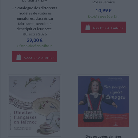
Éditeur(s) :
LVA
Press Service
Un catalogue des différents
10,99 €
modèles de voitures
Expédié sous 10 à 15 j.
miniatures, classés par
fabricants, avec leur
AJOUTER AU PANIER
descriptif et leur cote.
©Electre 2026
29,00 €
Disponible chez l'éditeur
AJOUTER AU PANIER
Des poupées signées