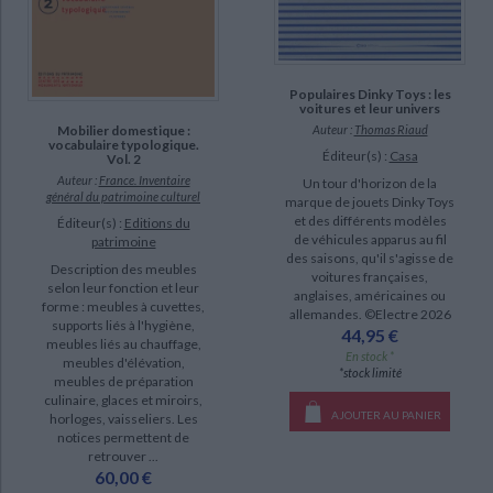
Bardin, Alain (1)
Bern, Stéphane (1)
Populaires Dinky Toys : les
SUPPORT
voitures et leur univers
Mobilier domestique :
Auteur :
Thomas Riaud
livre (24)
vocabulaire typologique.
Éditeur(s) :
Casa
Vol. 2
coffret (3)
Auteur :
France. Inventaire
Un tour d'horizon de la
général du patrimoine culturel
marque de jouets Dinky Toys
poche (1)
et des différents modèles
Éditeur(s) :
Editions du
de véhicules apparus au fil
patrimoine
des saisons, qu'il s'agisse de
SÉRIE
Description des meubles
voitures françaises,
selon leur fonction et leur
anglaises, américaines ou
forme : meubles à cuvettes,
Mobilier domestique : vocabulaire typologique (1)
allemandes. ©Electre 2026
supports liés à l'hygiène,
44,95 €
meubles liés au chauffage,
En stock *
meubles d'élévation,
DISPONIBILITÉ
*stock limité
meubles de préparation
culinaire, glaces et miroirs,
epuise (48)
AJOUTER AU PANIER
horloges, vaisseliers. Les
notices permettent de
disponible (28)
retrouver ...
CHARGEMENT...
manquant (7)
60,00 €