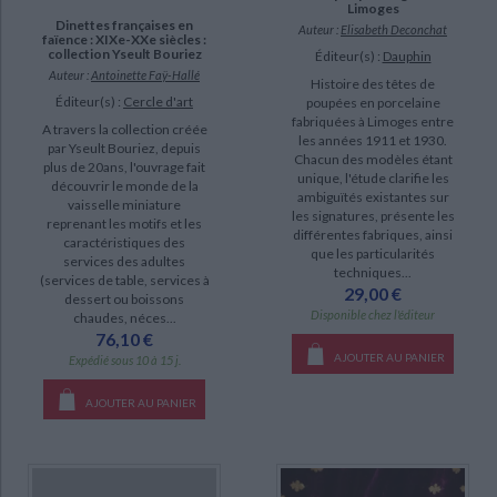
Limoges
Dinettes françaises en
Auteur :
Elisabeth Deconchat
faïence : XIXe-XXe siècles :
collection Yseult Bouriez
Éditeur(s) :
Dauphin
Auteur :
Antoinette Faÿ-Hallé
Histoire des têtes de
Éditeur(s) :
Cercle d'art
poupées en porcelaine
fabriquées à Limoges entre
A travers la collection créée
les années 1911 et 1930.
par Yseult Bouriez, depuis
Chacun des modèles étant
plus de 20ans, l'ouvrage fait
unique, l'étude clarifie les
découvrir le monde de la
ambiguïtés existantes sur
vaisselle miniature
les signatures, présente les
reprenant les motifs et les
différentes fabriques, ainsi
caractéristiques des
que les particularités
services des adultes
techniques...
(services de table, services à
29,00 €
dessert ou boissons
Disponible chez l'éditeur
chaudes, néces...
76,10 €
AJOUTER AU PANIER
Expédié sous 10 à 15 j.
AJOUTER AU PANIER