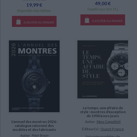
49,00 €
19,99 €
Expédié sous 10 à 15 j.
Disponible chez l'éditeur
AJOUTER AU PANIER
AJOUTER AU PANIER
Le temps, une affaire de
style : montres d'exception
de 1900 à nos jours
L'annuel des montres 2026 :
Auteur :
Mara Cappelletti
catalogue raisonné des
Éditeur(s) :
Ouest-France
modèles et des fabricants
Auteur :
Peter Braun
Soixante modèles de