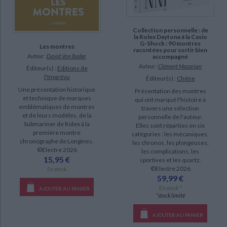
Chaille, François (3)
Collection personnelle : de
SUPPORT
la Rolex Daytona à la Casio
G-Shock : 90 montres
Les montres
racontées pour sortir bien
livre (68)
Auteur :
David Von Bader
accompagné
Auteur :
Clément Mazarian
Éditeur(s) :
Editions de
coffret (6)
l'Imprévu
Éditeur(s) :
Chêne
revue (1)
Une présentation historique
Présentation des montres
et technique de marques
qui ont marqué l'histoire à
emblématiques de montres
travers une sélection
SÉRIE
et de leurs modèles, de la
personnelle de l'auteur.
Submariner de Rolex à la
Elles sont réparties en six
Richard Mille : monographie (2)
première montre
catégories : les mécaniques,
chronographe de Longines.
les chronos, les plongeuses,
La collection Cartier (1)
©Electre 2026
les complications, les
15,95 €
sportives et les quartz.
Richard Mille (1)
©Electre 2026
En stock
Rolex Cosmograph Daytona (1)
59,99 €
En stock *
AJOUTER AU PANIER
*stock limité
CHARGEMENT...
DISPONIBILITÉ
AJOUTER AU PANIER
epuise (117)