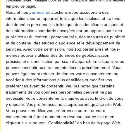
AJOUTER AU PANIER
Nous et nos
partenaires
stockons et/ou accédons à des
informations sur un appareil, telles que les cookies, et traitons
des données personnelles telles que des identifiants uniques et
des informations standards envoyées par un appareil pour des
publicités et du contenu personnalisés, des mesures de publicité
et de contenu, des études d'audience et le développement de
services.
Avec votre permission, nos 162 partenaires et nous-
mêmes pouvons utiliser des données de géolocalisation
précises et d’identification par scan d'appareil. En cliquant, vous
pouvez consentir aux traitements décrits précédemment. Vous
pouvez également refuser de donner votre consentement ou
accéder à des informations plus détaillées et modifier vos
préférences avant de consentir.
Veuillez noter que certains
Investir dans les montres :
traitements de vos données personnelles peuvent ne pas
Rolex
Auteur :
Osvaldo Patrizzi
nécessiter votre consentement, mais vous avez le droit de vous
Un homme, une montre :
y opposer. Vos préférences ne s'appliqueront qu’à ce site Web.
Éditeur(s) :
Watchprint.com
des montres
Vous pouvez modifier vos préférences ou retirer votre
emblématiques racontées
A partir des données des
par les hommes qui les ont
consentement à tout moment en revenant sur ce site et en
catalogues de la maison de
portées
vente Sotheby's, et après
cliquant sur le bouton "Confidentialité" en bas de la page Web.
Auteur :
Matt Hranek
une série de textes