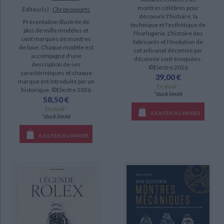
montres célèbres pour
Éditeur(s) :
Chronosports
découvrir l'histoire, la
Présentation illustrée de
technique et l'esthétique de
plus de mille modèles et
l'horlogerie. L'histoire des
cent marques de montres
fabricants et l'évolution de
de luxe. Chaque modèle est
cet artisanat décennie par
accompagné d'une
décennie sont évoquées.
description de ses
©Electre 2026
caractéristiques et chaque
39,00 €
marque est introduite par un
En stock *
historique. ©Electre 2026
*stock limité
58,50 €
En stock *
AJOUTER AU PANIER
*stock limité
AJOUTER AU PANIER