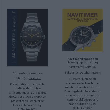
disponible (75)
a-paraitre (7)
manquant (2)
Navitimer : l'épopée du
chronographe Breitling
Auteur :
Grégoire Rossier
Éditeur(s) :
Watchprint.com
50 montres iconiques
Éditeur(s) :
Larousse
Histoire illustrée du
chronographe Navitimer,
Présentation de cinquante
montre révolutionnaire de
modèles de montres
Breitling destinée au départ
emblématiques, de la Santos
à la navigation aérienne et
de Cartier à l'Apple Watch en
commercialisée pour le
passant par la Datejust de
grand public en 1955.
Rolex et la Swatch Pop.
©Electre 2026
©Electre 2026