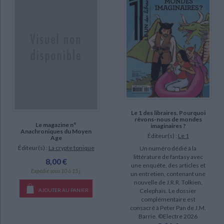
epuise (21)
manquant (5)
a-paraitre (1)
CHARGEMENT...
Le 1 des libraires. Pourquoi
rêvons-nous de mondes
Le magazine n°
imaginaires ?
Anachroniques du Moyen
Éditeur(s) :
Le 1
Age
Éditeur(s) :
La crypte tonique
Un numéro dédié à la
littérature de fantasy avec
8,00 €
une enquête, des articles et
Expédié sous 10 à 15 j.
un entretien, contenant une
nouvelle de J.R.R. Tolkien,
Celephaïs. Le dossier
AJOUTER AU PANIER
complémentaire est
consacré à Peter Pan de J.M.
Barrie. ©Electre 2026