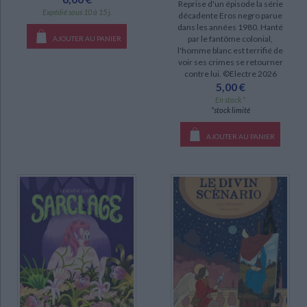
Reprise d'un épisode la série
Expédié sous 10 à 15 j.
décadente Eros negro parue
dans les années 1980. Hanté
par le fantôme colonial,
AJOUTER AU PANIER
l'homme blanc est terrifié de
voir ses crimes se retourner
contre lui. ©Electre 2026
5,00 €
En stock *
*stock limité
AJOUTER AU PANIER