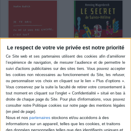
Le respect de votre vie privée est notre priorité
Je te hais : tu ne le sais pas
Le secret de Sainte-Hélène :
encore, c'est tout
l'incroyable rapport sur
l'exhumation de Napoléon
Auteur :
Nadine Redlich
qui bouleverse l'histoire
Éditeur(s) :
la Cafetière
mondiale
éditions
Auteur :
Henning Wagenbreth
Un journal intime sur un
Éditeur(s) :
Le Nouvel Attila
amour déçu et le mal
Décortiquant le rapport
Nous et nos
partenaires
stockons et/ou accédons à des
provoqué par une relation où
d'exhumation du corps de
informations sur un appareil, telles que les cookies, et traitons
l'autre prend toute la place.
Napoléon par le comte de
©Electre 2026
des données personnelles telles que des identifiants uniques et