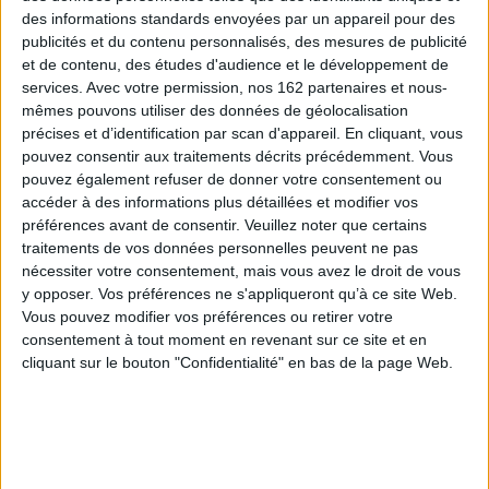
Rohan-Chabot et le procès-
9,50 €
des informations standards envoyées par un appareil pour des
verbal du chirurgien-major
Expédié sous 10 à 15 j.
Rémi Guillard, le narrateur
publicités et du contenu personnalisés, des mesures de publicité
énonce une étrange vérité :
et de contenu, des études d'audience et le développement de
AJOUTER AU PANIER
Napoléon n'est pas mort. De
services.
Avec votre permission, nos 162 partenaires et nous-
plus, il aurait installé un
mêmes pouvons utiliser des données de géolocalisation
arsenal sous l'île de Sainte...
précises et d’identification par scan d'appareil. En cliquant, vous
13,50 €
pouvez consentir aux traitements décrits précédemment. Vous
Disponible chez l'éditeur
pouvez également refuser de donner votre consentement ou
AJOUTER AU PANIER
accéder à des informations plus détaillées et modifier vos
préférences avant de consentir.
Veuillez noter que certains
traitements de vos données personnelles peuvent ne pas
nécessiter votre consentement, mais vous avez le droit de vous
y opposer. Vos préférences ne s'appliqueront qu’à ce site Web.
Vous pouvez modifier vos préférences ou retirer votre
consentement à tout moment en revenant sur ce site et en
cliquant sur le bouton "Confidentialité" en bas de la page Web.