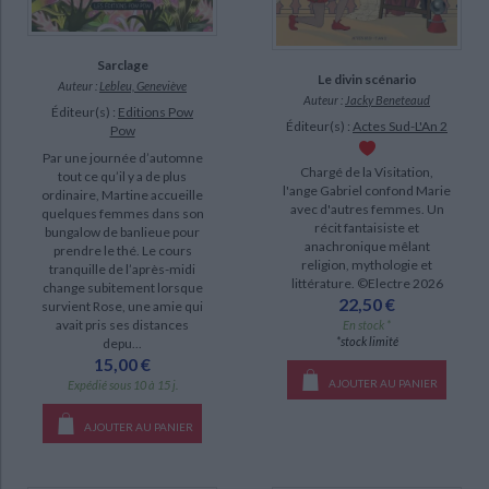
Sarclage
Le divin scénario
Auteur :
Lebleu, Geneviève
Auteur :
Jacky Beneteaud
Éditeur(s) :
Editions Pow
Éditeur(s) :
Actes Sud-L'An 2
Pow
Par une journée d’automne
Chargé de la Visitation,
tout ce qu’il y a de plus
l'ange Gabriel confond Marie
ordinaire, Martine accueille
avec d'autres femmes. Un
quelques femmes dans son
récit fantaisiste et
bungalow de banlieue pour
anachronique mêlant
prendre le thé. Le cours
religion, mythologie et
tranquille de l’après-midi
littérature. ©Electre 2026
change subitement lorsque
22,50 €
survient Rose, une amie qui
avait pris ses distances
En stock *
*stock limité
depu...
15,00 €
AJOUTER AU PANIER
Expédié sous 10 à 15 j.
AJOUTER AU PANIER