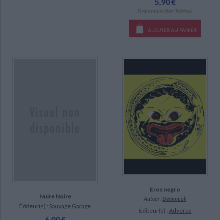
5,90 €
Disponible chez l'éditeur
AJOUTER AU PANIER
Eros negro
Nuire Noire
Auteur :
Démoniak
Éditeur(s) :
Sauvage Garage
Éditeur(s) :
Adverse
6,00 €