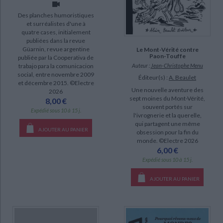
Girard, Pascal (2)
Des planches humoristiques
et surréalistes d'une à
quatre cases, initialement
SUPPORT
publiées dans la revue
Güarnin, revue argentine
Le Mont-Vérité contre
livre (59)
Paon-Touffe
publiée par la Cooperativa de
trabajo para la comunicacion
Auteur :
Jean-Christophe Menu
poche (1)
social, entre novembre 2009
Éditeur(s) :
A. Beaulet
et décembre 2015. ©Electre
revue (1)
Une nouvelle aventure des
2026
sept moines du Mont-Vérité,
8,00 €
souvent portés sur
SÉRIE
Expédié sous 10 à 15 j.
l'ivrognerie et la querelle,
qui partagent une même
Topoï (5)
AJOUTER AU PANIER
obsession pour la fin du
monde. ©Electre 2026
Eros negro (3)
6,00 €
Anthologie des narrations décrispées (1)
Expédié sous 10 à 15 j.
Antoine (1)
AJOUTER AU PANIER
DISPONIBILITÉ
disponible (61)