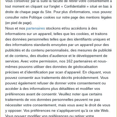
partenariat avec le Printemps des poètes : “Grâce… Livre des heures
VOS LIBRAIRES TOUCHÉS PAR LA GRÂCE VOUS
RECOMMANDENT...
poétiques” (éditions Bruno Doucey) et “Ces instants de grâce dans
l’éternité” (éditions Le Castor Astral). Si la première anthologie décline
douze états de la grâce mis en mots par 118 poètes contemporains du
monde entier, la seconde présente un panorama de la poésie
francophone actuelle à travers 116 voix qui proposent autant de visions
en grande partie inédites de “la grâce”.
Nous et nos
partenaires
stockons et/ou accédons à des
informations sur un appareil, telles que les cookies, et traitons
Expédié sous 10 à 15 j.
Disponible chez
des données personnelles telles que des identifiants uniques et
Quand la poétesse allemande Else Lasker-Schüler (1869-1945) évoque
l'éditeur
des informations standards envoyées par un appareil pour des
la sensualité de l’amour, son inspiration relève aussi du sacré, si bien
qu’elle semble parler autant d’un amant que de la grâce divine qui en
publicités et du contenu personnalisés, des mesures de publicité
émane :
et de contenu, des études d'audience et le développement de
Grâce... : livre des heures
services.
Avec votre permission, nos 162 partenaires et nous-
poétiques
Ces instants de grâce dans
mêmes pouvons utiliser des données de géolocalisation
Éditeur :
Editions Bruno
l'éternité : 116 poètes
“D’un souffle d’or
Doucey
d'aujourd'hui : anthologie
précises et d’identification par scan d'appareil. En cliquant, vous
Les cieux nous créèrent.
Éditeur :
Castor astral
pouvez consentir aux traitements décrits précédemment. Vous
20,00 €
pouvez également refuser de donner votre consentement ou
18,00 €
Ô comme nous nous aimons…
accéder à des informations plus détaillées et modifier vos
préférences avant de consentir.
Veuillez noter que certains
Derrière ces mille baisers
traitements de vos données personnelles peuvent ne pas
nécessiter votre consentement, mais vous avez le droit de vous
Ce sont toujours tes lèvres que je cherche.”
y opposer. Vos préférences ne s'appliqueront qu’à ce site Web.
Vous pouvez modifier vos préférences ou retirer votre