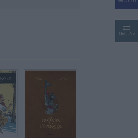
Mes Alertes
Antiquité
ons le décès de l'immense scénariste et
Mythologies
n 1996 pour "Le cahier bleu", l'auteur est
GÉOGRAPHIE
et Mortimer" et "Les 7 vies de l'épervier".
Géographie - Démographie -
Territoire
Mollat Pro
CULTURE SCIENTIFIQUE
Essais scientifique
Astronomie
Disponible chez l'éditeur