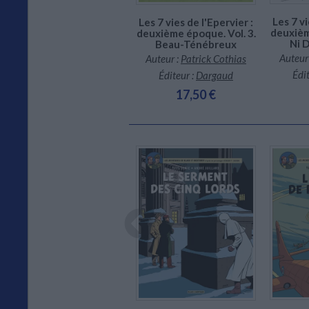
Les 7 vi
Les 7 vies de l'Epervier :
deuxièm
deuxième époque. Vol. 3.
Ni D
Beau-Ténébreux
Auteur
Auteur :
Patrick Cothias
Édit
Éditeur :
Dargaud
17,50 €
CHARGEMENT...
En stock *
*stock limité
Les aventures de Blake
et Mortimer : d'après les
personnages d'Edgard P.
Jacobs. L'aventure
immobile