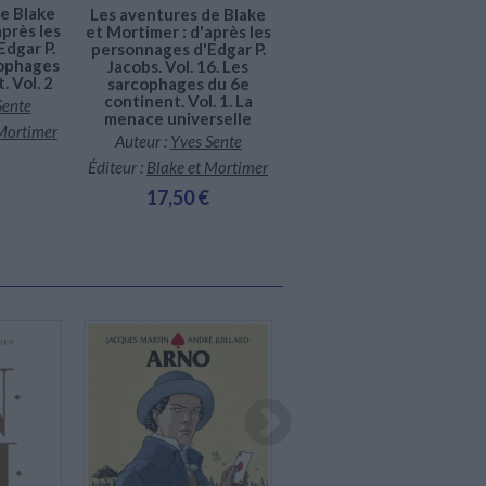
e Blake
Les aventures de Blake
Les aventures de Blake
après les
et Mortimer : d'après les
et Mortimer : d'après les
dgar P.
personnages d'Edgar P.
personnages d'Edgar P.
cophages
Jacobs. Vol. 16. Les
Jacobs. Vol. 18. Le
. Vol. 2
sarcophages du 6e
sanctuaire du
continent. Vol. 1. La
Gondwana
Sente
menace universelle
Auteur :
Yves Sente
 Mortimer
Auteur :
Yves Sente
Éditeur :
Blake et Mortimer
Éditeur :
Blake et Mortimer
17,50 €
17,50 €
Indisponible
En stock *
*stock limité