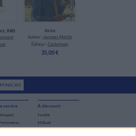
Arno
et. INRI
Le triangle secret. Les
gardiens du sang
Auteur :
Jacques Martin
Convard
Auteur :
Didier Convard
Éditeur :
Casterman
nat
Éditeur :
Glénat
35,00 €
39,00 €
 M'INSCRIS
e service
À découvrir
d'emploi
FeniXX
Partenaires
EDRLab
RetroNews