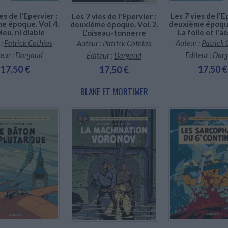
es de l'Epervier :
Les 7 vies de l'E
Les 7 vies de l'Epervier :
e époque. Vol. 4.
deuxième époque.
deuxième époque. Vol. 2.
ieu, ni diable
La folle et l'a
L'oiseau-tonnerre
 :
Patrick Cothias
Auteur :
Patrick 
Auteur :
Patrick Cothias
eur :
Dargaud
Éditeur :
Dar
Éditeur :
Dargaud
17,50 €
17,50 €
17,50 €
BLAKE ET MORTIMER
En stock *
En stock *
En stock *
*stock limité
*stock limité
*stock limité