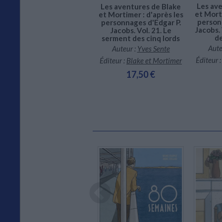
Auteur :
Didier Convard
Les av
Les aventures de Blake
et Morti
et Mortimer : d'après les
Éditeur :
Blake et Mortimer
person
personnages d'Edgar P.
Jacobs. 
Jacobs. Vol. 21. Le
17,50 €
de
serment des cinq lords
Aute
Auteur :
Yves Sente
Éditeur 
Éditeur :
Blake et Mortimer
17,50 €
Expédié sous 10 à 15 j.
Dispo
CHARGEMENT...