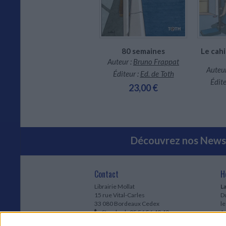
Le triangle secret. Les
80 semaines
Le cahi
gardiens du sang
Auteur :
Bruno Frappat
Auteur :
Didier Convard
Auteur
Éditeur :
Ed. de Toth
Éditeur :
Glénat
Édite
23,00 €
39,00 €
Découvrez nos Newsl
Contact
H
Librairie Mollat
La
15 rue Vital-Carles
Du
33 080 Bordeaux Cedex
l
Standard :
05 56 56 40 40
Jo
Service client mollat.com :
05 56 56 40
1e