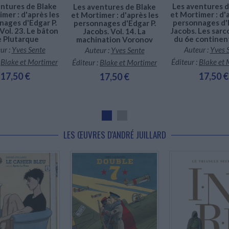
entures de Blake
Les aventures d
Les aventures de Blake
mer : d'après les
et Mortimer : d'
et Mortimer : d'après les
nages d'Edgar P.
personnages d'E
personnages d'Edgar P.
Vol. 23. Le bâton
Jacobs. Les sar
Jacobs. Vol. 14. La
 Plutarque
du 6e continent
machination Voronov
ur :
Yves Sente
Auteur :
Yves 
Auteur :
Yves Sente
:
Blake et Mortimer
Éditeur :
Blake et
Éditeur :
Blake et Mortimer
17,50 €
17,50 €
17,50 €
LES ŒUVRES D'ANDRÉ JUILLARD
En stock *
Disponible chez l'éditeur
nible chez l'éditeur
*stock limité