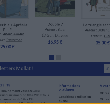
Double 7
er bleu. Après la
Le triangle secr
pluie
Auteur :
Yann
Auteur :
Didier 
 :
André Juillard
Éditeur :
Dargaud
Éditeur :
Glé
ur :
Casterman
16,95 €
35,00 €
25,00 €
etters Mollat !
JE
oraires
Informations
À votr
pratiques
 librairie Mollat vous accueille
Offres 
 lundi au samedi de 10h à 20h et tous
Conditions d'utilisation
es dimanches de 14h à 19h
Offres 
du site
urs fériés : de 11h à 19h* excepté le
Qui sommes-nous
r mai, le 25 décembre et le 1er janvier