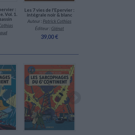
pervier :
Les 7 vies de l'Epervier :
 Vol. 1.
intégrale noir & blanc
ssassin
Auteur :
Patrick Cothias
Cothias
Éditeur :
Glénat
gaud
39,00 €
En stock *
En stock *
*stock limité
*stock limité