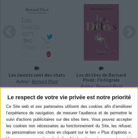
impression de simplicité et d'évidence avec laquelle il transmettait sont
intérêt pour les livres, les écrivains, les mots, permettant à chacun
d'associer à lecture deux vertu essentielles : la curiosité et le plaisir.
Donnant à l'exercice de la dictée un sens ludique, montrant que la
passion des livres était compatible avec celle du football mais aussi des
Indisponible
vins et de la cuisine qu'il célébra dans plusieurs livres.
Disponible chez
l'éditeur
Comme membre puis président de l'Académie Goncourt il participa
grandement au renouvellement de l'institution.
Nous avions à plusieurs reprises eu le grand plaisir de le recevoir à la
librairie, vous trouverez ci-dessous quelques vidéos qui en portent
témoignage.
Les tweets sont des chats
Les dictées de Bernard
Pivot : l'intégrale
Auteur :
Bernard Pivot
Auteur :
Bernard Pivot
Éditeur :
Le Livre de poche
Éditeur :
Le Livre de poche
5,60 €
Le respect de votre vie privée est notre priorité
9,90 €
POUR EN SAVOIR PLUS