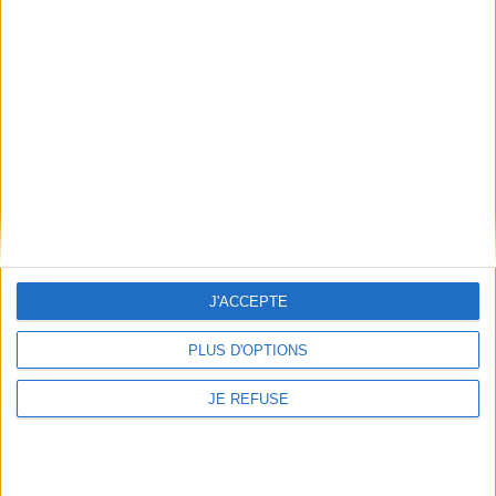
Bernard Pivot - La mémoire n'en fait qu'à sa tête
Bernard Pivot vous présente son ouvrage "La mémoire n'en fait qu'à sa
tête" aux éditions Albin Mi...
Lire la suite
1
Découvrez nos Newsletters Mollat !
JE M'INSCRIS
J'ACCEPTE
Informations pratiques
PLUS D'OPTIONS
Conditions d'utilisation du site
Qui sommes-nous
JE REFUSE
Mentions Légales
Frais de port & Livraison
Conditions Générales de Vente