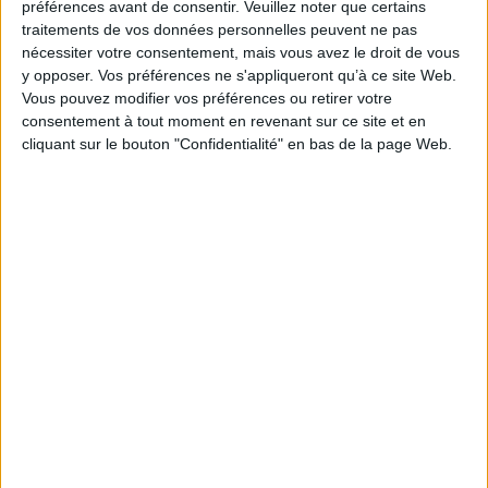
préférences avant de consentir.
Veuillez noter que certains
traitements de vos données personnelles peuvent ne pas
Disponible chez
En stock *
nécessiter votre consentement, mais vous avez le droit de vous
l'éditeur
*stock limité
y opposer. Vos préférences ne s'appliqueront qu’à ce site Web.
Vous pouvez modifier vos préférences ou retirer votre
consentement à tout moment en revenant sur ce site et en
Les silences d'Atget : une
cliquant sur le bouton "Confidentialité" en bas de la page Web.
Eugène Atget, Paris
anthologie de textes
Éditeur :
Taschen
Éditeur :
Textuel
20,00 €
29,00 €
Découvrez nos Newsletters Mollat !
JE M'INSCRIS