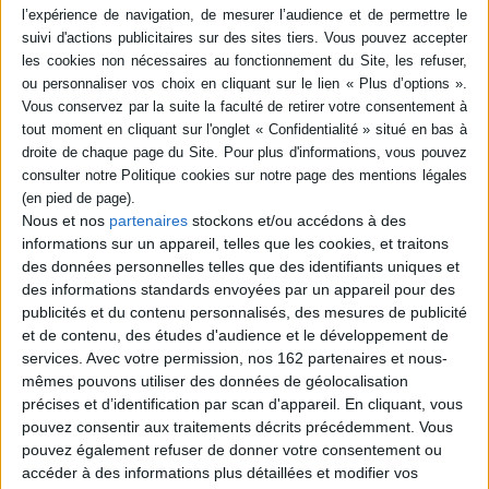
documentation sur l'architecture et le quotidien de la France de la fin
du XIX siècle et du début du XXIe siècle. Il photographia notamment les
transformations urbaines du Paris du Second Empire, une époque où le
baron Haussmann détruit les vieilles ruelles médiévales de la capitale.
Eugène Atget : poète photographe
Les qualités documentaires de ses séries s'accompagnent d' une
Éditeur :
Silvana Editoriale
plastique et d'un style original. Il émane de ses tirages une sensibilité,
Une découverte de l'oeuvre du photographe
une mélancolie et une modernité que surent percevoir les surréalistes
français Eugène Atget (1857-1927), célèbre
ou la photographe Berenice Abott qui contribua à le faire connaître aux
pour avoir immortalisé le vieux Paris dès 1897.
Etats-Unis. Son influence sur la photographie est immense, Atget
Autodidacte, il réalise des images de végétaux,
inspirera de nombreux artistes comme Robert Doisneau, Walker Evans,
de paysages et d'objets pour les peintres.
Lee Friedlander ou Hilla et Bernd Becher. Découvrez ou redécouvrez
Méconnu du grand public, il reste néanmoins
l'oeuvre captivante de cet immense photographe.
une source d'inspiration et d'influence pour les
Nous et nos
partenaires
stockons et/ou accédons à des
jeunes artistes. ©Electre 2026
informations sur un appareil, telles que les cookies, et traitons
20,00 €
des données personnelles telles que des identifiants uniques et
En stock *
des informations standards envoyées par un appareil pour des
*stock limité
publicités et du contenu personnalisés, des mesures de publicité
et de contenu, des études d'audience et le développement de
AJOUTER AU PANIER
services.
Avec votre permission, nos 162 partenaires et nous-
mêmes pouvons utiliser des données de géolocalisation
MONOGRAPHIES & ECRITS
précises et d’identification par scan d'appareil. En cliquant, vous
pouvez consentir aux traitements décrits précédemment. Vous
pouvez également refuser de donner votre consentement ou
accéder à des informations plus détaillées et modifier vos