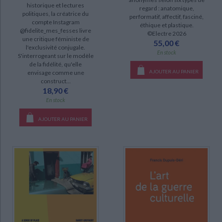
historique et lectures
regard : anatomique,
Lyon, La Confluence : mémoires en mutation (3)
politiques, la créatrice du
performatif, affectif, fasciné,
compte Instagram
éthique et plastique.
Santé : 100 idées reçues : l'avis des chercheurs (3)
@fidelite_mes_fesses livre
©Electre 2026
une critique féministe de
55,00 €
Facteurs en France : chroniques du petit matin (2)
l'exclusivité conjugale.
En stock
S'interrogeant sur le modèle
Record (2)
de la fidélité, qu'elle
AJOUTER AU PANIER
En chantier : une université et un quartier, Paris 13e Masséna (1)
envisage comme une
construct...
18,90 €
DISPONIBILITÉ
En stock
epuise (371)
AJOUTER AU PANIER
disponible (369)
a-paraitre (12)
manquant (3)
CHARGEMENT...