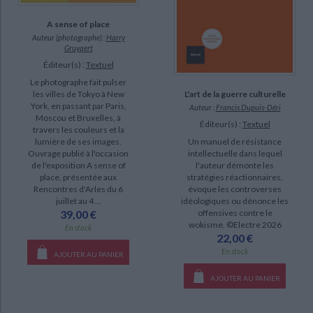
A sense of place
Auteur (photographe) :
Harry
Gruyaert
Éditeur(s) :
Textuel
Le photographe fait pulser
les villes de Tokyo à New
L'art de la guerre culturelle
York, en passant par Paris,
Auteur :
Francis Dupuis-Déri
Moscou et Bruxelles, à
Éditeur(s) :
Textuel
travers les couleurs et la
lumière de ses images.
Un manuel de résistance
Ouvrage publié à l'occasion
intellectuelle dans lequel
de l'exposition A sense of
l'auteur démonte les
place, présentée aux
stratégies réactionnaires,
Rencontres d'Arles du 6
évoque les controverses
juillet au 4 ...
idéologiques ou dénonce les
39,00 €
offensives contre le
wokisme. ©Electre 2026
En stock
22,00 €
En stock
AJOUTER AU PANIER
AJOUTER AU PANIER