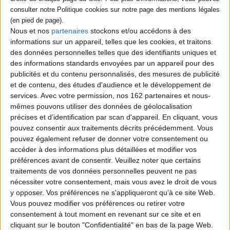
Nous et nos
partenaires
stockons et/ou accédons à des
informations sur un appareil, telles que les cookies, et traitons
des données personnelles telles que des identifiants uniques et
des informations standards envoyées par un appareil pour des
publicités et du contenu personnalisés, des mesures de publicité
et de contenu, des études d'audience et le développement de
services.
Avec votre permission, nos 162 partenaires et nous-
mêmes pouvons utiliser des données de géolocalisation
précises et d’identification par scan d'appareil. En cliquant, vous
pouvez consentir aux traitements décrits précédemment. Vous
Africa 21e siècle :
photographie
pouvez également refuser de donner votre consentement ou
contemporaine africaine
accéder à des informations plus détaillées et modifier vos
Pourquoi fumer, c'est de
Auteur :
Rencontres
préférences avant de consentir.
Veuillez noter que certains
droite
internationales de la
photographie (51 ; 2020 ; Arles,
traitements de vos données personnelles peuvent ne pas
Auteur :
Olivier Milleron
Bouches-du-Rhône)
nécessiter votre consentement, mais vous avez le droit de vous
Éditeur(s) :
Textuel
Éditeur(s) :
Textuel
y opposer. Vos préférences ne s'appliqueront qu’à ce site Web.
Une radiographie de
Un panorama de la
Vous pouvez modifier vos préférences ou retirer votre
l'industrie du tabac dévoilant
photographie africaine du
l'intrication de son histoire
consentement à tout moment en revenant sur ce site et en
début du XXIe siècle au
avec celle du capitalisme et
cliquant sur le bouton "Confidentialité" en bas de la page Web.
travers de l'oeuvre de 51