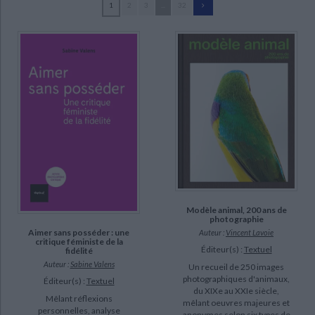
1
2
3
...
32
Ecologie - Environnement
Danse
Religions - Spiritualités
Bibliothèque de la Pléiade
Critique et histoire littéraire
Petit, Philippe (26)
Histoire de France
Biographies historiques
Meyran, Régis (19)
Classiques scolaires
Littérature ancienne et médiévale
Histoire - Généralités
Histoire des pays
Corcuff, Philippe (15)
Littérature de voyage
Audio - Livres lus
Delaby, Marie (13)
Histoire ancienne
Géographie
Littérature en version originale
Humour
Marchand-Kiss, Christophe (13)
Culture scientifique
Bensaïd, Daniel (12)
Richard, Bertrand (12)
Jeancolas, Claude (11)
SUPPORT
Modèle animal, 200 ans de
photographie
livre (712)
Aimer sans posséder : une
Auteur :
Vincent Lavoie
critique féministe de la
Éditeur(s) :
Textuel
revue (24)
fidélité
Auteur :
Sabine Valens
Un recueil de 250 images
coffret (19)
photographiques d'animaux,
Éditeur(s) :
Textuel
du XIXe au XXIe siècle,
Mêlant réflexions
mêlant oeuvres majeures et
SÉRIE
personnelles, analyse
anonymes selon six types de