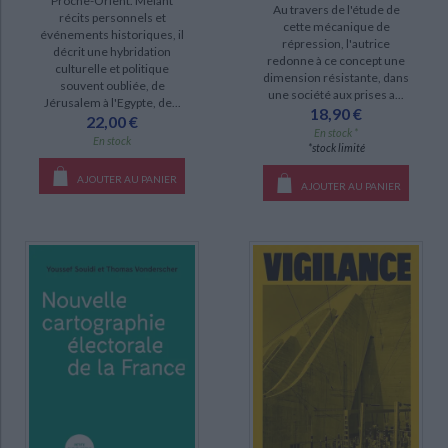
Proche-Orient. Mêlant
Au travers de l'étude de
récits personnels et
cette mécanique de
événements historiques, il
répression, l'autrice
décrit une hybridation
redonne à ce concept une
culturelle et politique
dimension résistante, dans
souvent oubliée, de
une société aux prises a...
Jérusalem à l'Egypte, de...
18,90 €
22,00 €
En stock *
En stock
*stock limité
AJOUTER AU PANIER
AJOUTER AU PANIER