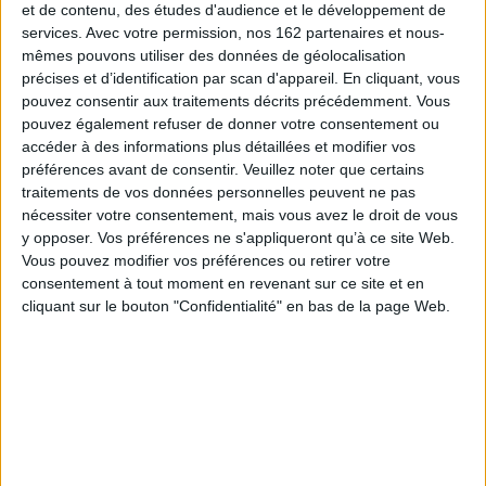
et de contenu, des études d'audience et le développement de
Le cycle d'Abzalon. Vol. 1. Abzalon
services.
Avec votre permission, nos 162 partenaires et nous-
Auteur :
Pierre Bordage
mêmes pouvons utiliser des données de géolocalisation
Éditeur :
Atalante
précises et d’identification par scan d'appareil. En cliquant, vous
pouvez consentir aux traitements décrits précédemment. Vous
La planète Ester étant menacée par l'instabilité
pouvez également refuser de donner votre consentement ou
de son étoile, ses dirigeants lancent une
expédition à la recherche d'une autre planète
accéder à des informations plus détaillées et modifier vos
habitable. 5.000 kroptes, survivants d'un récent
préférences avant de consentir.
Veuillez noter que certains
génocide, et 5.000 anciens pensionnaires de la
traitements de vos données personnelles peuvent ne pas
prison de Doeq embarquent à bord de l'Estérion
nécessiter votre consentement, mais vous avez le droit de vous
pour un voyage interstellaire de cent cinquante
ans. ©Electre 2026
y opposer. Vos préférences ne s'appliqueront qu’à ce site Web.
26,50 €
Vous pouvez modifier vos préférences ou retirer votre
En stock *
consentement à tout moment en revenant sur ce site et en
*stock limité
cliquant sur le bouton "Confidentialité" en bas de la page Web.
AJOUTER AU PANIER
JEAN-PHILIPPE JAWORSKI : UN INCONTOURNABLE DE LA