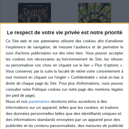
Le respect de votre vie privée est notre priorité
En stock *
En stock
*stock limité
Serpent & Dove. Vol. 1
Ubik
Auteur :
Shelby Mahurin
Auteur :
Philip K. Dick
Éditeur :
J'ai lu
Éditeur :
J'ai lu
9,40 €
8,10 €
Nous et nos
partenaires
stockons et/ou accédons à des
informations sur un appareil, telles que les cookies, et traitons
des données personnelles telles que des identifiants uniques et
des informations standards envoyées par un appareil pour des
LES ESSAIS ET BEAUX LIVRES :
publicités et du contenu personnalisés, des mesures de publicité