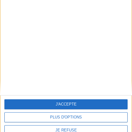
Lire la suite
Vidéos
Littérature
Science fiction et Fantasy
Littérature SF et Fantasy
J'ACCEPTE
Rich Larson - Ymir
Rich Larson vous présente son ouvrage "Ymir"
PLUS D'OPTIONS
aux éditions le Bélial.
Lire la suite
JE REFUSE