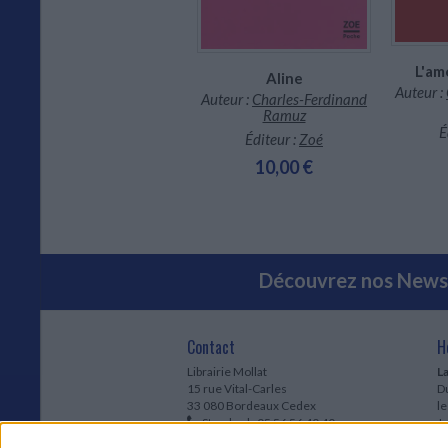
Derborence
L'am
Aline
Auteur :
Charles-Ferdinand
Auteur :
Auteur :
Charles-Ferdinand
Ramuz
Ramuz
Éditeur :
Zoé
É
Éditeur :
Zoé
10,00 €
10,00 €
Découvrez nos Newsl
Contact
H
Librairie Mollat
La
15 rue Vital-Carles
Du
33 080 Bordeaux Cedex
l
Standard :
05 56 56 40 40
Jo
Service client mollat.com :
05 56 56 40
1e