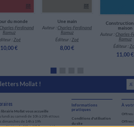
choix à cet auteur, parfois mal-aimé, participant à la
our du monde
Une main
Construction 
Charles-Ferdinand
Auteur :
Charles-Ferdinand
maison
Ramuz
Ramuz
Auteur :
Charles-F
Ramuz
diteur :
Zoé
Éditeur :
Zoé
Éditeur :
Z
10,00 €
8,00 €
11,00 €
etters Mollat !
JE
oraires
Informations
À votr
pratiques
 librairie Mollat vous accueille
Offres 
 lundi au samedi de 10h à 20h et tous
Conditions d'utilisation
es dimanches de 14h à 19h
Offres 
du site
urs fériés : de 11h à 19h* excepté le
Qui sommes-nous
r mai, le 25 décembre et le 1er janvier