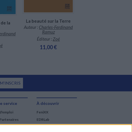
 postérité de ce fantastique écrivain.
La beauté sur la Terre
Taille de l'homme
de la
Auteur :
Charles-Ferdinand
Auteur :
Charles-Ferdinand
Ramuz
Ramuz
erdinand
Éditeur :
Zoé
Éditeur :
Zoé
oé
11,00 €
9,00 €
 M'INSCRIS
e service
À découvrir
d'emploi
FeniXX
Partenaires
EDRLab
RetroNews