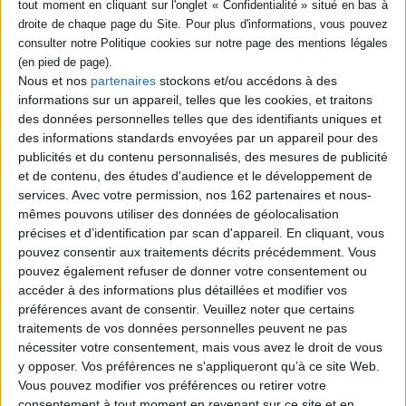
misère, autodidacte, elle apprend la peinture au contact des peintres
dont elle fut le modèle. Elle se lie d'amitié avec Edgar Degas qui
reconnaît son talent et qui l'initie à la technique de gravure sur vernis
mou. En 1894, elle est sélectionnée pour exposer à la Société nationale
des Beaux-arts. Elle expose également au Salon des indépendants et au
Indisponible
Salon d'Automne. Son oeuvre au style unique, puissant nous a laissé
Nous et nos
partenaires
stockons et/ou accédons à des
notamment d'audacieux nus féminins mais aussi de grand nus
informations sur un appareil, telles que les cookies, et traitons
Disponible chez
masculins qui provoquèrent le scandale à son époque. Il est urgent de
l'éditeur
des données personnelles telles que des identifiants uniques et
(re)découvrir cette artiste unique en son genre.
des informations standards envoyées par un appareil pour des
publicités et du contenu personnalisés, des mesures de publicité
illustration : Suzanne Valadon. Portrait au chapeau, photographie, vers
et de contenu, des études d'audience et le développement de
Suzanne Valadon : un
1885. Ville de Paris Bibliothèque Marguerite Durand (BMD)
Suzanne Valadon
monde à soi
services.
Avec votre permission, nos 162 partenaires et nous-
Auteur :
Jeanne Champion
Éditeur :
Centre Pompidou
mêmes pouvons utiliser des données de géolocalisation
Metz
Éditeur :
Fayard
précises et d’identification par scan d'appareil. En cliquant, vous
42,00 €
pouvez consentir aux traitements décrits précédemment. Vous
29,00 €
pouvez également refuser de donner votre consentement ou
accéder à des informations plus détaillées et modifier vos
préférences avant de consentir.
Veuillez noter que certains
traitements de vos données personnelles peuvent ne pas
nécessiter votre consentement, mais vous avez le droit de vous
y opposer. Vos préférences ne s'appliqueront qu’à ce site Web.
Découvrez nos Newsletters Mollat !
Vous pouvez modifier vos préférences ou retirer votre
consentement à tout moment en revenant sur ce site et en