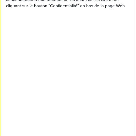
JE M'INSCRIS
cliquant sur le bouton "Confidentialité" en bas de la page Web.
Informations pratiques
Conditions d'utilisation du site
Qui sommes-nous
Mentions Légales
Frais de port & Livraison
Conditions Générales de Vente
À votre service
Offres d'emploi
Offres Partenaires
À découvrir
FeniXX
EDRLab
RetroNews