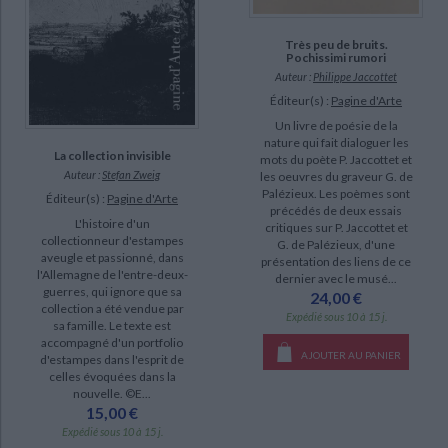
Très peu de bruits.
Pochissimi rumori
Auteur :
Philippe Jaccottet
Éditeur(s) :
Pagine d'Arte
Un livre de poésie de la
nature qui fait dialoguer les
La collection invisible
mots du poète P. Jaccottet et
Auteur :
Stefan Zweig
les oeuvres du graveur G. de
Palézieux. Les poèmes sont
Éditeur(s) :
Pagine d'Arte
précédés de deux essais
L'histoire d'un
critiques sur P. Jaccottet et
collectionneur d'estampes
G. de Palézieux, d'une
aveugle et passionné, dans
présentation des liens de ce
l'Allemagne de l'entre-deux-
dernier avec le musé...
guerres, qui ignore que sa
24,00 €
collection a été vendue par
Expédié sous 10 à 15 j.
sa famille. Le texte est
accompagné d'un portfolio
AJOUTER AU PANIER
d'estampes dans l'esprit de
celles évoquées dans la
nouvelle. ©E...
15,00 €
Expédié sous 10 à 15 j.