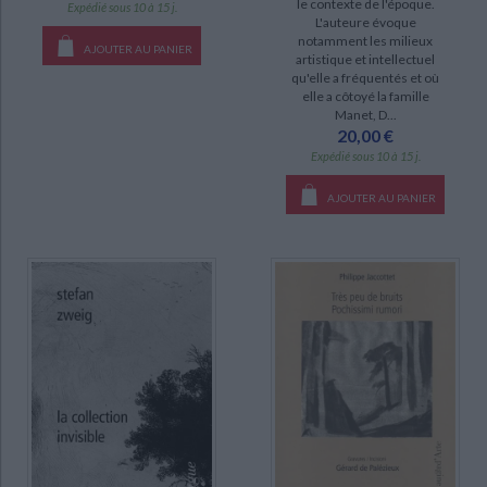
le contexte de l'époque.
Expédié sous 10 à 15 j.
DISPONIBILITÉ
L'auteure évoque
notamment les milieux
AJOUTER AU PANIER
artistique et intellectuel
disponible (57)
qu'elle a fréquentés et où
manquant (24)
elle a côtoyé la famille
Manet, D...
epuise (19)
20,00 €
Expédié sous 10 à 15 j.
AJOUTER AU PANIER
CHARGEMENT...