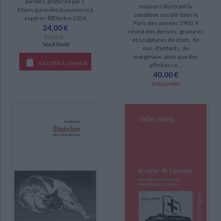
paroles, préfacée par T.
majeurs illustrant la
Mann qui invite la jeunesse à
condition sociale dans le
espérer. ©Electre 2026
Paris des années 1900. Il
24,00 €
réunit des dessins, gravures
En stock *
et sculptures de chats, de
*stock limité
nus, d'enfants, de
marginaux, ainsi que des
AJOUTER AU PANIER
affiches ré...
40,00 €
Indisponible