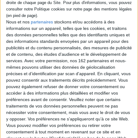
AJOUTER AU PANIER
Nous et nos
partenaires
stockons et/ou accédons à des
informations sur un appareil, telles que les cookies, et traitons
des données personnelles telles que des identifiants uniques et
des informations standards envoyées par un appareil pour des
publicités et du contenu personnalisés, des mesures de publicité
et de contenu, des études d'audience et le développement de
services.
Avec votre permission, nos 162 partenaires et nous-
mêmes pouvons utiliser des données de géolocalisation
précises et d’identification par scan d'appareil. En cliquant, vous
pouvez consentir aux traitements décrits précédemment. Vous
pouvez également refuser de donner votre consentement ou
accéder à des informations plus détaillées et modifier vos
préférences avant de consentir.
Veuillez noter que certains
traitements de vos données personnelles peuvent ne pas
Corot : l'harmonie de la
Zigzag à Ziguinchor
nature
nécessiter votre consentement, mais vous avez le droit de vous
Auteur (photographe) :
François
Auteur :
Henri Focillon
Burland
y opposer. Vos préférences ne s'appliqueront qu’à ce site Web.
Éditeur(s) :
Pagine d'Arte
Éditeur(s) :
Pagine d'Arte
Vous pouvez modifier vos préférences ou retirer votre
Ouvrage regroupant deux
consentement à tout moment en revenant sur ce site et en
Depuis de nombreuses
textes consacrés au peintre
années, François Burland