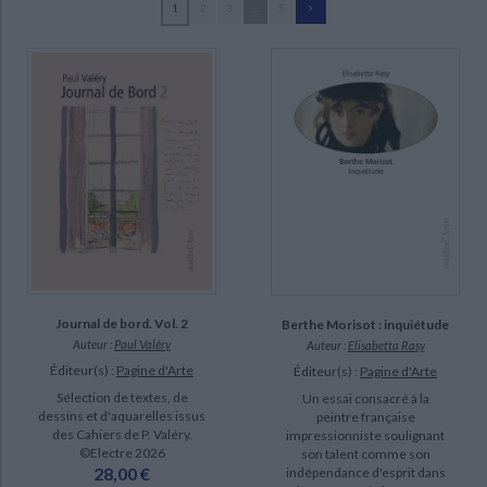
1
2
3
...
5
Ecologie - Environnement
Danse
Religions - Spiritualités
Bibliothèque de la Pléiade
Critique et histoire littéraire
Bianchi, Matteo (16)
Histoire de France
Biographies historiques
Castagné, Nathalie (9)
Classiques scolaires
Littérature ancienne et médiévale
Histoire - Généralités
Histoire des pays
Peyré, Yves (8)
Littérature de voyage
Audio - Livres lus
Leite, Carolina (7)
Histoire ancienne
Géographie
Littérature en version originale
Humour
Melot, Michel (7)
Culture scientifique
Valéry, Paul (7)
Butor, Michel (6)
Schefer, Jean-Louis (6)
SUPPORT
Journal de bord. Vol. 2
Berthe Morisot : inquiétude
Auteur :
Paul Valéry
Auteur :
Elisabetta Rasy
livre (100)
Éditeur(s) :
Pagine d'Arte
Éditeur(s) :
Pagine d'Arte
Sélection de textes, de
Un essai consacré à la
SÉRIE
dessins et d'aquarelles issus
peintre française
des Cahiers de P. Valéry.
impressionniste soulignant
Journal de bord (2)
©Electre 2026
son talent comme son
28,00 €
indépendance d'esprit dans