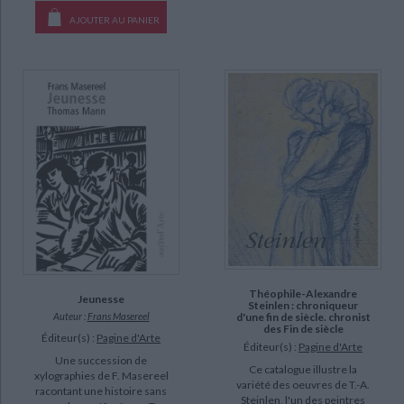
AJOUTER AU PANIER
Théophile-Alexandre
Jeunesse
Steinlen : chroniqueur
Auteur :
Frans Masereel
d'une fin de siècle. chronist
des Fin de siècle
Éditeur(s) :
Pagine d'Arte
Éditeur(s) :
Pagine d'Arte
Une succession de
Ce catalogue illustre la
xylographies de F. Masereel
variété des oeuvres de T.-A.
racontant une histoire sans
Steinlen, l'un des peintres