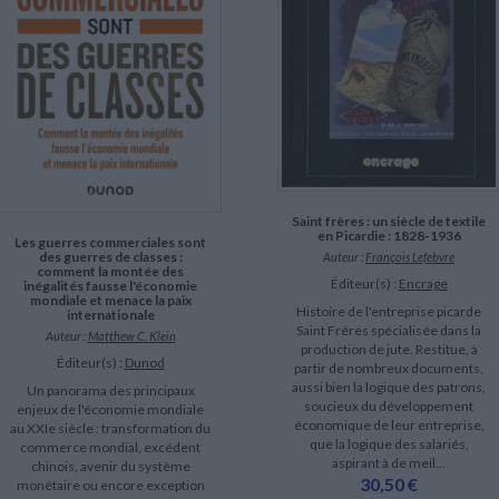
Saint frères : un siècle de textile
en Picardie : 1828-1936
Les guerres commerciales sont
des guerres de classes :
Auteur :
François Lefebvre
comment la montée des
Éditeur(s) :
Encrage
inégalités fausse l'économie
mondiale et menace la paix
Histoire de l'entreprise picarde
internationale
Saint Frères spécialisée dans la
Auteur :
Matthew C. Klein
production de jute. Restitue, à
Éditeur(s) :
Dunod
partir de nombreux documents,
aussi bien la logique des patrons,
Un panorama des principaux
soucieux du développement
enjeux de l'économie mondiale
économique de leur entreprise,
au XXIe siècle : transformation du
que la logique des salariés,
commerce mondial, excédent
aspirant à de meil...
chinois, avenir du système
30,50 €
monétaire ou encore exception