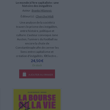
Le monde à l'ère capitaliste : une
histoire des inégalités
Auteur :
Branko Milanovic
Éditeur(s) :
Cherche Midi
Une analyse de la société à
travers le prisme des inégalités,
entre histoire, politique et
culture. L'auteur convoque Jane
Austen, l'univers du football ou
encore la chute de
Constantinople afin de cerner les
liens entre capitalisme et
création d'inégalités. ©Electre...
24,50 €
En stock
AJOUTER AU PANIER