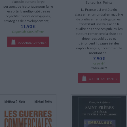
s'appuie sur une large
Éditeur(s) :
Points
perspective historique pour faire
La France est en tête du
ressortir la multiplicité de ses
classement mondial en matière
objectifs : motifs écologiques,
de prélèvements obligatoires.
stratégies de développement, ...
Constatant une baisse de la
11,90 €
qualité des services publics, les
Disponible chez l'éditeur
auteurs remontent la piste des
dépenses publiques et
AJOUTER AU PANIER
dénoncent l'usage réel des
impôts français, notamment le
montant de...
7,90 €
En stock *
*stock limité
AJOUTER AU PANIER