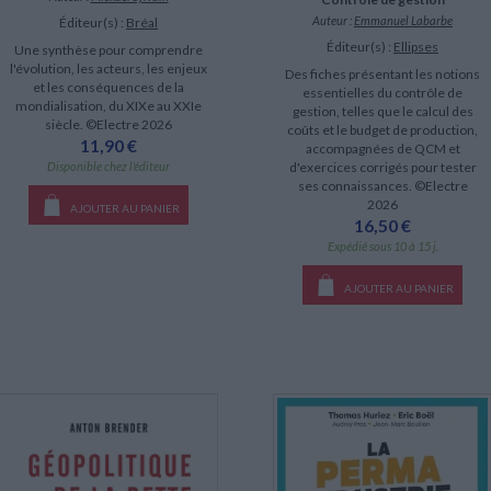
Auteur :
Emmanuel Labarbe
Éditeur(s) :
Bréal
Éditeur(s) :
Ellipses
Une synthèse pour comprendre
l'évolution, les acteurs, les enjeux
Des fiches présentant les notions
et les conséquences de la
essentielles du contrôle de
mondialisation, du XIXe au XXIe
gestion, telles que le calcul des
siècle. ©Electre 2026
coûts et le budget de production,
11,90 €
accompagnées de QCM et
Disponible chez l'éditeur
d'exercices corrigés pour tester
ses connaissances. ©Electre
2026
AJOUTER AU PANIER
16,50 €
Expédié sous 10 à 15 j.
AJOUTER AU PANIER