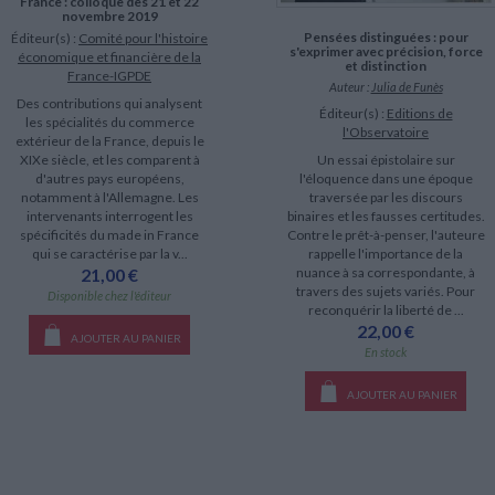
France : colloque des 21 et 22
novembre 2019
Pensées distinguées : pour
Éditeur(s) :
Comité pour l'histoire
s'exprimer avec précision, force
économique et financière de la
et distinction
France-IGPDE
Auteur :
Julia de Funès
Des contributions qui analysent
Éditeur(s) :
Editions de
les spécialités du commerce
l'Observatoire
extérieur de la France, depuis le
XIXe siècle, et les comparent à
Un essai épistolaire sur
d'autres pays européens,
l'éloquence dans une époque
notamment à l'Allemagne. Les
traversée par les discours
intervenants interrogent les
binaires et les fausses certitudes.
spécificités du made in France
Contre le prêt-à-penser, l'auteure
qui se caractérise par la v...
rappelle l'importance de la
21,00 €
nuance à sa correspondante, à
travers des sujets variés. Pour
Disponible chez l'éditeur
reconquérir la liberté de ...
22,00 €
AJOUTER AU PANIER
En stock
AJOUTER AU PANIER