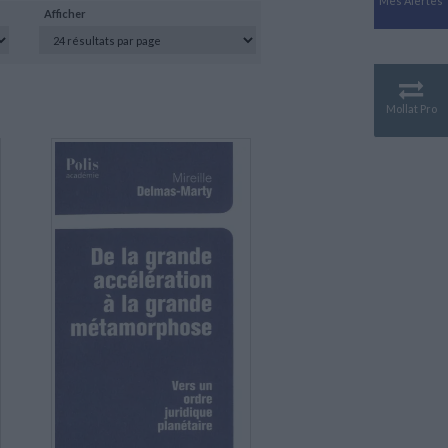
Mes Alertes
Antiquité
Afficher
Mythologies
GÉOGRAPHIE
Géographie - Démographie -
Territoire
Mollat Pro
CULTURE SCIENTIFIQUE
Essais scientifique
Astronomie