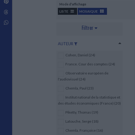
Pinterest
Techniques de construction
Mode d'affichage
SCIENCE FICTION ET FANTASY
Vie familiale
Disciplines paramédicales
Matériaux de l’architecture
Littérature SF et Fantasy
Threads
LISTE
MOSAIQUE
Ouvrages Généraux
Urbanisme
SOCIOLOGIE
Sociologie générale
Whatsapp
Filtrer
Travail social
Santé et société
AUTEUR
ETHNOLOGIE
Anthropologie
Cohen, Daniel (24)
Ethnologie par pays
France. Cour des comptes (24)
Observatoire européen de
l'audiovisuel (24)
Chemla, Paul (23)
Institut national de la statistique et
des études économiques (France) (20)
Piketty, Thomas (19)
Latouche, Serge (18)
Chemla, Françoise (16)