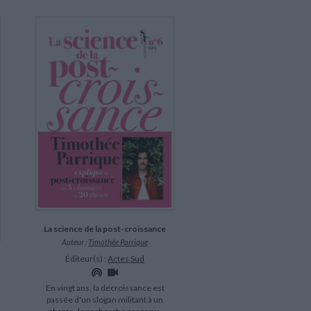
La science de la post-croissance
Auteur :
Timothée Parrique
Éditeur(s) :
Actes Sud
En vingt ans, la décroissance est
passée d'un slogan militant à un