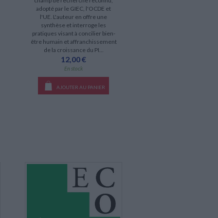
champ de recherche reconnu,
adopté par le GIEC, l'OCDE et
l'UE. L'auteur en offre une
synthèse et interroge les
pratiques visant à concilier bien-
être humain et affranchissement
de la croissance du PI...
12,00 €
En stock
AJOUTER AU PANIER