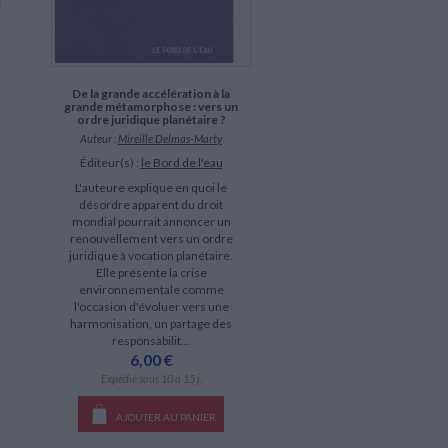
De la grande accélération à la
grande métamorphose : vers un
ordre juridique planétaire ?
Auteur :
Mireille Delmas-Marty
Éditeur(s) :
le Bord de l'eau
L'auteure explique en quoi le
désordre apparent du droit
mondial pourrait annoncer un
renouvellement vers un ordre
juridique à vocation planétaire.
Elle présente la crise
environnementale comme
l'occasion d'évoluer vers une
harmonisation, un partage des
responsabilit...
6,00 €
Expédié sous 10 à 15 j.
AJOUTER AU PANIER