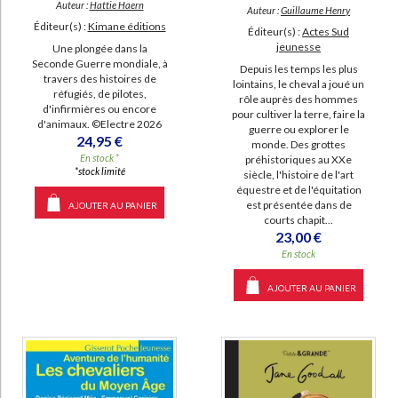
Auteur :
Hattie Haern
Auteur :
Guillaume Henry
Éditeur(s) :
Kimane éditions
Éditeur(s) :
Actes Sud
jeunesse
Une plongée dans la
Seconde Guerre mondiale, à
Depuis les temps les plus
travers des histoires de
lointains, le cheval a joué un
réfugiés, de pilotes,
rôle auprès des hommes
d'infirmières ou encore
pour cultiver la terre, faire la
d'animaux. ©Electre 2026
guerre ou explorer le
24,95 €
monde. Des grottes
En stock *
préhistoriques au XXe
*stock limité
siècle, l'histoire de l'art
équestre et de l'équitation
est présentée dans de
AJOUTER AU PANIER
courts chapit...
23,00 €
En stock
AJOUTER AU PANIER