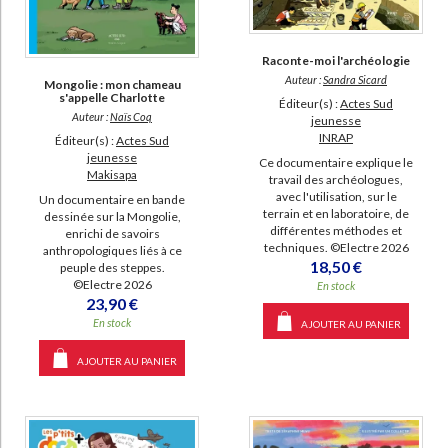
Cherche et trouve dans l'histoire de France (2)
Les odyssées (2)
Raconte-moi l'archéologie
Auteur :
Sandra Sicard
Mongolie : mon chameau
DISPONIBILITÉ
s'appelle Charlotte
Éditeur(s) :
Actes Sud
Auteur :
Naïs Coq
jeunesse
epuise (2675)
INRAP
Éditeur(s) :
Actes Sud
jeunesse
Ce documentaire explique le
disponible (844)
Makisapa
travail des archéologues,
a-paraitre (77)
avec l'utilisation, sur le
Un documentaire en bande
terrain et en laboratoire, de
dessinée sur la Mongolie,
manquant (39)
différentes méthodes et
enrichi de savoirs
techniques. ©Electre 2026
anthropologiques liés à ce
18,50 €
peuple des steppes.
©Electre 2026
En stock
23,90 €
En stock
AJOUTER AU PANIER
AJOUTER AU PANIER