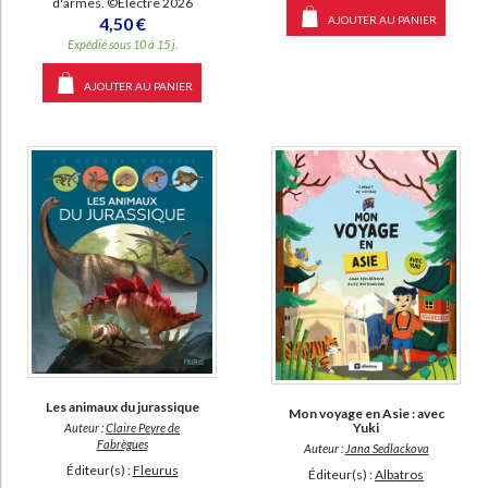
d'armes. ©Electre 2026
AJOUTER AU PANIER
4,50 €
Expédié sous 10 à 15 j.
AJOUTER AU PANIER
Les animaux du jurassique
Mon voyage en Asie : avec
Yuki
Auteur :
Claire Peyre de
Fabrègues
Auteur :
Jana Sedlackova
Éditeur(s) :
Fleurus
Éditeur(s) :
Albatros