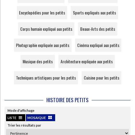
Ecologie - Environnement
Danse
Religions - Spiritualités
Bibliothèque de la Pléiade
Critique et histoire littéraire
Encyclopédies pour les petits
Sports expliqués aux petits
Histoire de France
Biographies historiques
Classiques scolaires
Littérature ancienne et médiévale
Histoire - Généralités
Histoire des pays
Corps humain expliqué aux petits
Beaux-Arts des petits
Littérature de voyage
Audio - Livres lus
Histoire ancienne
Géographie
Littérature en version originale
Humour
Photographie expliquée aux petits
Cinéma expliqué aux petits
Culture scientifique
Musique des petits
Architecture expliquée aux petits
Techniques artistiques pour les petits
Cuisine pour les petits
HISTOIRE DES PETITS
Mode d'affichage
LISTE
MOSAIQUE
Trier les résultats par