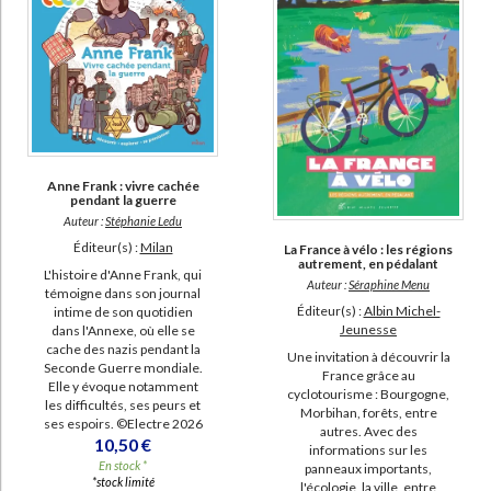
Anne Frank : vivre cachée
pendant la guerre
Auteur :
Stéphanie Ledu
Éditeur(s) :
Milan
La France à vélo : les régions
autrement, en pédalant
L'histoire d'Anne Frank, qui
Auteur :
Séraphine Menu
témoigne dans son journal
Éditeur(s) :
Albin Michel-
intime de son quotidien
Jeunesse
dans l'Annexe, où elle se
cache des nazis pendant la
Une invitation à découvrir la
Seconde Guerre mondiale.
France grâce au
Elle y évoque notamment
cyclotourisme : Bourgogne,
les difficultés, ses peurs et
Morbihan, forêts, entre
ses espoirs. ©Electre 2026
autres. Avec des
10,50 €
informations sur les
En stock *
panneaux importants,
*stock limité
l'écologie, la ville, entre