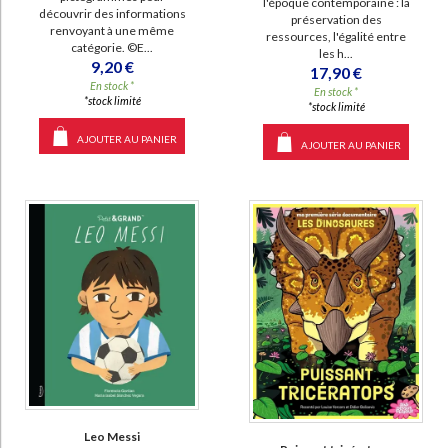
l'époque contemporaine : la
découvrir des informations
préservation des
renvoyant à une même
ressources, l'égalité entre
catégorie. ©E...
les h...
9,20 €
17,90 €
En stock *
En stock *
*stock limité
*stock limité
AJOUTER AU PANIER
AJOUTER AU PANIER
Leo Messi