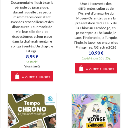
Documentaire illustré sur la
Une découverte des
période du jurassique,
différentes cultures de
durant laquelle des petits
l'Asie et d'une partie du
mammifères coexistent
Moyen-Orient à travers la
avec des crocodiliens et des
présentation de 27 lieux de
dinosaures. Leur mode de
la Chine au Cambodge, en
vie, leur rôle dans les
passant par la Thaïlande, le
écosystèmes et leur place
Laos, l'Indonésie, la Turquie,
dans la chaîne alimentaire
l'Inde, le Japon ou encore les
sont présentés. Un chapitre
Philippines. ©Electre 2026
est éga...
18,90 €
8,95 €
Expédié sous 10 à 15 j.
En stock *
*stock limité
AJOUTER AU PANIER
AJOUTER AU PANIER