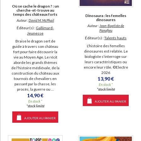
Où se cache le dragon ? : un
cherche-et-trouve au
temps des châteaux forts
Dinosaura : les femelles
dinosaures
Auteur :
David M. McPhail
Auteur :
Jean-Baptiste de
Éditeur(s) :
Gallimard-
Panafieu
Jeunesse
Éditeur(s) :
Talents hauts
Braise le dragon sert de
L'histoire des femelles
guide à travers son château
dinosaures est relatée. Le
fort pour faire découvrir la
biologiste s'interroge sur
vie au Moyen Age. Le récit
leurs caractéristiques ou
aborde les grands thèmes
encore leur rôle. ©Electre
de l'histoire médiévale, de la
2026
construction du château aux
13,90 €
tournois de chevaliers en
passant par la chasse, les
En stock *
procès, la guerre ou ...
*stock limité
14,90 €
En stock *
AJOUTER AU PANIER
*stock limité
AJOUTER AU PANIER