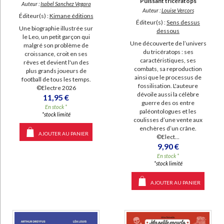
Puissant tricératops
Auteur :
Isabel Sanchez Vegara
Auteur :
Louise Vercors
Éditeur(s) :
Kimane éditions
Éditeur(s) :
Sens dessus
Une biographie illustrée sur
dessous
le Leo, un petit garçon qui
Une découverte de l’univers
malgré son problème de
du tricératops : ses
croissance, croit en ses
caractéristiques, ses
rêves et devient l'un des
combats, sa reproduction
plus grands joueurs de
ainsi que le processus de
football de tous les temps.
fossilisation. L'auteure
©Electre 2026
dévoile aussi la célèbre
11,95 €
guerre des os entre
En stock *
paléontologues et les
*stock limité
coulisses d’une vente aux
enchères d’un crâne.
AJOUTER AU PANIER
©Elect...
9,90 €
En stock *
*stock limité
AJOUTER AU PANIER