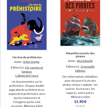
Ma petite encyclo des
pirates
J'ai rêvé de préhistoire
Auteur :
Alice Delvaille
Auteur :
Arthur Dreyfus
Éditeur(s) :
Grenouille
Éditeur(s) :
Ed. courtes et
éditions
longues
Collège de France
Des informations détaillées
pour découvrir la vie des
Un documentaire sur la
pirates et leurs exploits : les
préhistoire. Chaque double
navires, les trésors, les
page aborde un thème et un
repaires, entre autres.
aspect de la préhistoire, ainsi
©Electre 2026
que les fantasmes et
15,90 €
l'imagerie qui lui sont
associés. ©Electre 2026
En stock