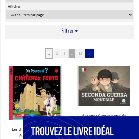
Afficher
Filtrer
AUTEUR
1
2
3
...
36
Crété, Patricia (85)
Ferret, Mathieu (76)
Wennagel, Bruno (75)
Baron, Clémentine V. (46)
Tuffin, Mathilde (27)
Biasse, Guillaume (26)
Lemoult, Sandrine (20)
Seconda Guerra mondiale
Auteur :
Patricia Crété
Lescaille, Nathalie (20)
Éditeur(s) :
Quelle histoire
Les châteaux forts : 6-8 ans
CHARGEMENT...
Auteur :
Eric Mathivet
Une introduction proposant