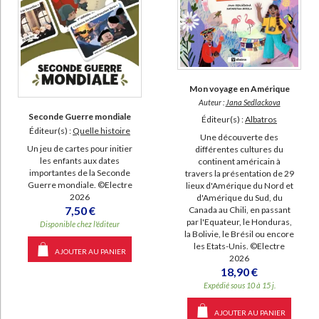
Mon voyage en Amérique
Auteur :
Jana Sedlackova
Seconde Guerre mondiale
Éditeur(s) :
Albatros
Éditeur(s) :
Quelle histoire
Une découverte des
Un jeu de cartes pour initier
différentes cultures du
les enfants aux dates
continent américain à
importantes de la Seconde
travers la présentation de 29
Guerre mondiale. ©Electre
lieux d'Amérique du Nord et
2026
d'Amérique du Sud, du
7,50 €
Canada au Chili, en passant
par l'Equateur, le Honduras,
Disponible chez l'éditeur
la Bolivie, le Brésil ou encore
les Etats-Unis. ©Electre
AJOUTER AU PANIER
2026
18,90 €
Expédié sous 10 à 15 j.
AJOUTER AU PANIER