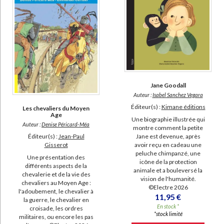
Jane Goodall
Auteur :
Isabel Sanchez Vegara
Éditeur(s) :
Kimane éditions
Les chevaliers du Moyen
Age
Une biographie illustrée qui
Auteur :
Denise Péricard-Méa
montre comment la petite
Jane est devenue, après
Éditeur(s) :
Jean-Paul
avoir reçu en cadeau une
Gisserot
peluche chimpanzé, une
Une présentation des
icône de la protection
différents aspects de la
animale et a bouleversé la
chevalerie et de la vie des
vision de l'humanité.
chevaliers au Moyen Age :
©Electre 2026
l'adoubement, le chevalier à
11,95 €
la guerre, le chevalier en
En stock *
croisade, les ordres
*stock limité
militaires, ou encore les pas