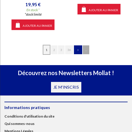
19,95 €
En stock *
AJOUTER AU PANIER
*stock limité
AJOUTER AU PANIER
1
2
3
36
...
Découvrez nos Newsletters Mollat !
JE M'INSCRIS
Informations pratiques
Conditions d'utilisation du site
Qui sommes-nous
Mentions Légales