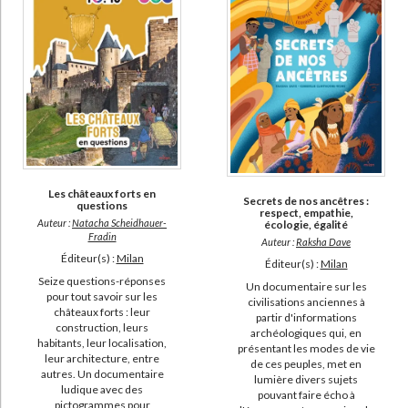
Les châteaux forts en
Secrets de nos ancêtres :
questions
respect, empathie,
Auteur :
Natacha Scheidhauer-
écologie, égalité
Fradin
Auteur :
Raksha Dave
Éditeur(s) :
Milan
Éditeur(s) :
Milan
Seize questions-réponses
Un documentaire sur les
pour tout savoir sur les
civilisations anciennes à
châteaux forts : leur
partir d'informations
construction, leurs
archéologiques qui, en
habitants, leur localisation,
présentant les modes de vie
leur architecture, entre
de ces peuples, met en
autres. Un documentaire
lumière divers sujets
ludique avec des
pouvant faire écho à
pictogrammes pour