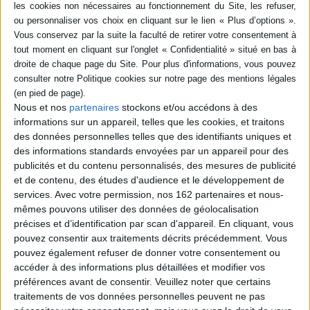
en famille
140 astuces strictement
Auteur :
Stéphane Clerget
réservées aux ados
Éditeur(s) :
Bayard Jeunesse
Auteur :
Alda Bournel
Les réponses à 45 questions
Éditeur(s) :
La Martinière
d'enfants qui font le tour des
Jeunesse
problématiques familiales :
Toutes les réponses aux
fratrie, disputes, mariage,
questions que se posent les
séparation des parents,
Nous et nos
partenaires
stockons et/ou accédons à des
adolescents et des conseils
autorité, maladie, mort,
pratiques pour se sortir des
informations sur un appareil, telles que les cookies, et traitons
familles recomposées,
situations les plus
des données personnelles telles que des identifiants uniques et
abandon, adoption ou
embarrassantes. ©Electre
encore handicap. ©Electre
des informations standards envoyées par un appareil pour des
2026
2026
publicités et du contenu personnalisés, des mesures de publicité
15,90 €
10,90 €
et de contenu, des études d'audience et le développement de
En stock *
En stock *
*stock limité
services.
Avec votre permission, nos 162 partenaires et nous-
*stock limité
mêmes pouvons utiliser des données de géolocalisation
AJOUTER AU PANIER
précises et d’identification par scan d'appareil. En cliquant, vous
AJOUTER AU PANIER
pouvez consentir aux traitements décrits précédemment. Vous
pouvez également refuser de donner votre consentement ou
accéder à des informations plus détaillées et modifier vos
préférences avant de consentir.
Veuillez noter que certains
traitements de vos données personnelles peuvent ne pas