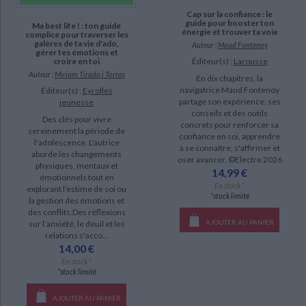
Cap sur la confiance : le
guide pour booster ton
Ma best life ! : ton guide
énergie et trouver ta voie
complice pour traverser les
galères de ta vie d'ado,
Auteur :
Maud Fontenoy
gérer tes émotions et
Éditeur(s) :
Larousse
croire en toi
Auteur :
Miriam Tirado i Torras
En dix chapitres, la
navigatrice Maud Fontenoy
Éditeur(s) :
Eyrolles
partage son expérience, ses
jeunesse
conseils et des outils
Des clés pour vivre
concrets pour renforcer sa
sereinement la période de
confiance en soi, apprendre
l'adolescence. L'autrice
à se connaître, s'affirmer et
aborde les changements
oser avancer. ©Electre 2026
physiques, mentaux et
14,99 €
émotionnels tout en
En stock *
explorant l’estime de soi ou
*stock limité
la gestion des émotions et
des conflits.Des réflexions
AJOUTER AU PANIER
sur l’anxiété, le deuil et les
relations s'acco...
14,00 €
En stock *
*stock limité
AJOUTER AU PANIER