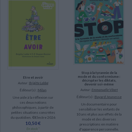
Bloch, Serge (12)
Saint-Mars, Dominique de (12)
Labbé, Brigitte (11)
Brenifier, Oscar (9)
Morin, Jean (9)
Pétigny, Aline de (9)
Alley, Robert W. (8)
SUPPORT
Stop à la tyrannie de la
mode et du conformisme :
Etre et avoir
livre (532)
décrypter les diktats,
Auteur :
Brigitte Labbé
devenir soi-même
coffret (35)
Auteur :
Emmanuelle Vibert
Éditeur(s) :
Milan
Éditeur(s) :
Bayard Jeunesse
Une aide à la réflexion sur
poche (17)
ces deux notions
Un documentaire pour
document-audio (2)
philosophiques, à partir de
sensibiliser les enfants de
petites situations concrètes
10 ans et plus aux effets de la
revue (2)
du quotidien. ©Electre 2026
mode et des diverses
10,50 €
prescriptions en matière
En stock *
d'apparence personnelle.
SÉRIE
CHARGEMENT...