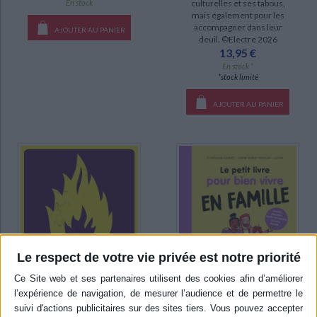
culturelles et ses tabous,
En stock
mais également pour les
accompagner dans leur
AJOUTER AU PANIER
deuil. ©Electre 2026
13,95 €
En stock *
*stock limité
AJOUTER AU PANIER
Le respect de votre vie privée est notre priorité
Le petit livre pour bien vivre