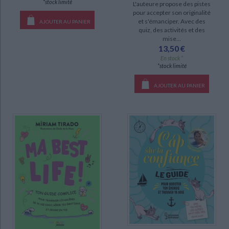
*stock limité
L'auteure propose des pistes
pour accepter son originalité
Ben et les habiletés sociales (6)
et s'émanciper. Avec des
AJOUTER AU PANIER
quiz, des activités et des
Paroles de fée (6)
mise...
13,50 €
Le petit illustré de l'intimité (4)
En stock *
Lutin-conseil (2)
*stock limité
La famille Chayotte (1)
AJOUTER AU PANIER
Licornia (1)
Pense pas bête (1)
DISPONIBILITÉ
epuise (1904)
disponible (592)
manquant (72)
a-paraitre (11)