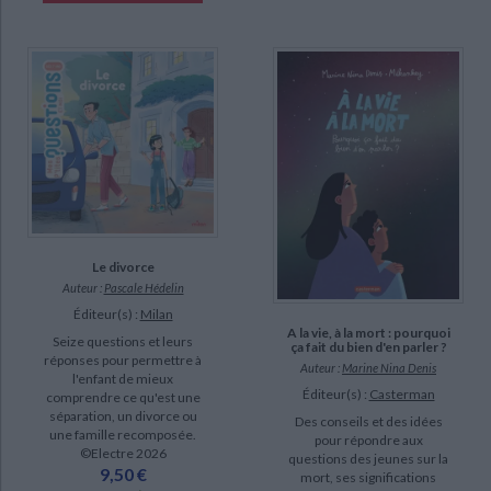
Le divorce
Auteur :
Pascale Hédelin
Éditeur(s) :
Milan
A la vie, à la mort : pourquoi
Seize questions et leurs
ça fait du bien d'en parler ?
réponses pour permettre à
Auteur :
Marine Nina Denis
l'enfant de mieux
Éditeur(s) :
Casterman
comprendre ce qu'est une
séparation, un divorce ou
Des conseils et des idées
une famille recomposée.
pour répondre aux
©Electre 2026
questions des jeunes sur la
9,50 €
mort, ses significations