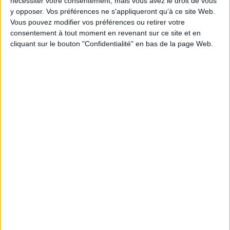
nécessiter votre consentement, mais vous avez le droit de vous
y opposer. Vos préférences ne s'appliqueront qu’à ce site Web.
Vous pouvez modifier vos préférences ou retirer votre
consentement à tout moment en revenant sur ce site et en
cliquant sur le bouton "Confidentialité" en bas de la page Web.
C'est (pas) moi, c'est mes
idées noires : un livre pour
Mon corps m'appartient ! :
les apprivoiser... et t'en
respect, intimité,
libérer !
consentement, parlons-en
Auteur :
Béatrice Millêtre
Auteur :
Isabelle Filliozat
Éditeur(s) :
Nathan Jeunesse
Éditeur(s) :
Nathan Jeunesse
Ce guide illustré propose
Un guide à destination des
des outils concrets pour
enfants et des adultes pour
faire face aux défis
mettre en garde sur les
émotionnels de
violences sexuelles faites
l'adolescence. Les sujets qui
aux enfants. Après une
préoccupent les jeunes
explication du
lecteurs sont abordés à
fonctionnement du corps,
travers des témoignages :
de la sexualité et de
anxiété, stress scolaire,
l'intimité, les auteurs
image de soi, relations avec
alertent sur ce que dit la loi,
les autres, etc. Ils s...