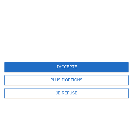
et des jeux...
8,90 €
9,90 €
En stock
En stock *
*stock limité
AJOUTER AU PANIER
AJOUTER AU PANIER
J'ACCEPTE
PLUS D'OPTIONS
JE REFUSE
Pareils, pas pareils : dys,
TDAH, autisme :
Bye bye l'angoisse : vivre en
comprendre pour vivre
bonne santé mentale
ensemble
Auteur :
Marie Rose Moro