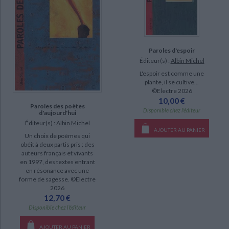
Campiche, Philippe (1)
Camprubi, Krystal (1)
Courgeon, Rémi (1)
Paroles d'espoir
Éditeur(s) :
Albin Michel
SUPPORT
L'espoir est comme une
plante, il se cultive...
livre (13)
©Electre 2026
poche (1)
10,00 €
Paroles des poètes
Disponible chez l'éditeur
d'aujourd'hui
Éditeur(s) :
Albin Michel
SÉRIE
AJOUTER AU PANIER
Un choix de poèmes qui
obéit à deux partis pris : des
auteurs français et vivants
DISPONIBILITÉ
en 1997, des textes entrant
en résonance avec une
epuise (63)
forme de sagesse. ©Electre
2026
disponible (14)
12,70 €
manquant (3)
Disponible chez l'éditeur
AJOUTER AU PANIER