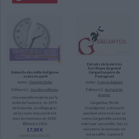
Extraits de la vie très
horrifique du grand
Gargantua père de
Kalavrita des mille Antigone
Pantagruel
: oratorio parlé
Auteur :
François Rabelais
Auteur :
Charlotte Delbo
Éditeur(s) :
Au fond du
Éditeur(s) :
Oui dire éditions
grenier
Une nouvelle inspirée par la
Gargantua, fils de
visite de l'auteure, en 1979,
Grandgosier, a été porté
de Kalavrita, un village grec
pendant onze mois par sa
où les nazis massacrèrent
mère Gargamelle avant de
tous les hommes en 1943.
naître par son oreille. Dès sa
©Electre 2026
naissance, le nouveau-né
17,00 €
est assoiffé. Comme il
Expédié sous 10 à 15 j.