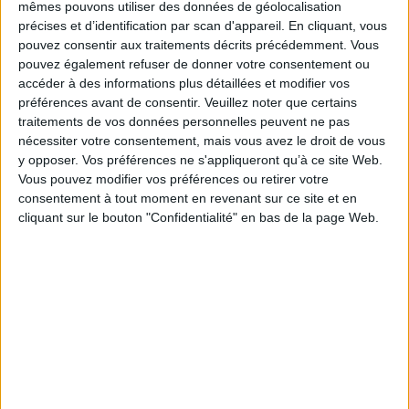
Toi, lumière de ma nuit : un
mêmes pouvons utiliser des données de géolocalisation
conte à quatre mains
précises et d’identification par scan d'appareil. En cliquant, vous
Ne pleure pas tes enfants...
Auteur :
Christian Grenier
pouvez consentir aux traitements décrits précédemment. Vous
Auteur :
Manuel Garcia Munoz
Éditeur(s) :
Portelune
pouvez également refuser de donner votre consentement ou
productions
Éditeur(s) :
le Studio
accéder à des informations plus détaillées et modifier vos
Chaque matin, en se
Au coeur de la Guerre civile
préférences avant de consentir.
Veuillez noter que certains
réveillant, Onir se retrouve
d'Espagne, Pedro et ses
dans un présent différent.
traitements de vos données personnelles peuvent ne pas
amis vont devoir reprendre
Chaque nuit, il plonge dans
les armes à cause d'un
nécessiter votre consentement, mais vous avez le droit de vous
un rêve familier où il est le
curieux message... ©Electre
y opposer. Vos préférences ne s'appliqueront qu’à ce site Web.
prince des songes et où il
2026
Vous pouvez modifier vos préférences ou retirer votre
rejoint Selna. Une histoire
18,29 €
consentement à tout moment en revenant sur ce site et en
poétique qui oscille entre
Expédié sous 10 à 15 j.
science-fiction, fantastique
cliquant sur le bouton "Confidentialité" en bas de la page Web.
et fantasy. Avec en fi...
AJOUTER AU PANIER
25,00 €
Expédié sous 10 à 15 j.
AJOUTER AU PANIER