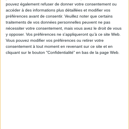
2026
pouvez également refuser de donner votre consentement ou
des idéologies (le sociali...
3,90 €
9,90 €
accéder à des informations plus détaillées et modifier vos
En stock *
Disponible chez l'éditeur
préférences avant de consentir.
Veuillez noter que certains
*stock limité
traitements de vos données personnelles peuvent ne pas
AJOUTER AU PANIER
AJOUTER AU PANIER
nécessiter votre consentement, mais vous avez le droit de vous
y opposer. Vos préférences ne s'appliqueront qu’à ce site Web.
Vous pouvez modifier vos préférences ou retirer votre
consentement à tout moment en revenant sur ce site et en
cliquant sur le bouton "Confidentialité" en bas de la page Web.