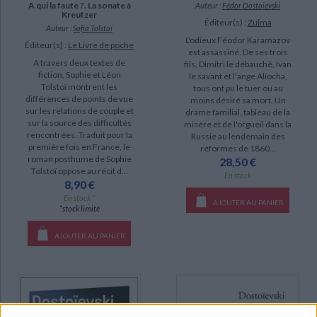
A qui la faute ?. La sonate à
Auteur :
Fédor Dostoievski
Kreutzer
Éditeur(s) :
Zulma
Auteur :
Sofia Tolstoï
L'odieux Féodor Karamazov
Éditeur(s) :
Le Livre de poche
est assassiné. De ses trois
A travers deux textes de
fils, Dimitri le débauché, Ivan
fiction, Sophie et Léon
le savant et l'ange Aliocha,
Tolstoï montrent les
tous ont pu le tuer ou au
différences de points de vue
moins désiré sa mort. Un
sur les relations de couple et
drame familial, tableau de la
sur la source des difficultés
misère et de l'orgueil dans la
rencontrées. Traduit pour la
Russie au lendemain des
première fois en France, le
réformes de 1860...
roman posthume de Sophie
28,50 €
Tolstoï oppose au récit d...
En stock
8,90 €
En stock *
AJOUTER AU PANIER
*stock limité
AJOUTER AU PANIER