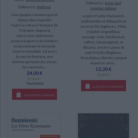
IAD (80)
Éditeur(s) :
Actes Sud
Éditeur(s) :
Belfond
Leméac éditeur
document-audio (13)
CHARGEMENT...
Une épopée romanesque et
Le père Fiodor Pavlovitch,
épique dans laquelle
coffret (8)
malhonnête et débauché et
l'autrice retrace l'histoire de
ses trois fils légitimes : Mitia,
revue (3)
l'Ukraine, depuis la
impulsif, orgueilleux,
répression stalinienne
sauvage ; Ivan, intellectuel,
jusqu'à la guerre du Donbass
raffiné, intransigeant, et
SÉRIE
en passant par la Seconde
Aliocha, sincère, pieux et
Guerre mondiale, à travers
naïf. Et le fils illégitime,
la voix de Romana, une
Anastasia (10)
Smerdiakov, libertin cynique
femme qui tente de raviver
vivant en servi...
Oeuvres (7)
les souvenirs...
12,20 €
24,00 €
En stock
Une aventure d'Eraste Fandorine (7)
En stock *
*stock limité
Les nouvelles (5)
AJOUTER AU PANIER
Oeuvres romanesques (5)
AJOUTER AU PANIER
Album de famille (3)
Dédicaces (3)
L'idiot (3)