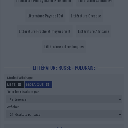
Littérature Portugaise et Brésilienne
Littérature Scandinave
Ecologie - Environnement
Danse
Religions - Spiritualités
Bibliothèque de la Pléiade
Critique et histoire littéraire
Histoire de France
Biographies historiques
Littérature Pays de l'Est
Littérature Grecque
Classiques scolaires
Littérature ancienne et médiévale
Histoire - Généralités
Histoire des pays
Littérature de voyage
Audio - Livres lus
Littérature Proche et moyen orient
Littérature Africaine
Histoire ancienne
Géographie
Littérature en version originale
Humour
Culture scientifique
Littérature autres langues
LITTÉRATURE RUSSE - POLONAISE
Mode d'affichage
LISTE
MOSAIQUE
Trier les résultats par
Afficher