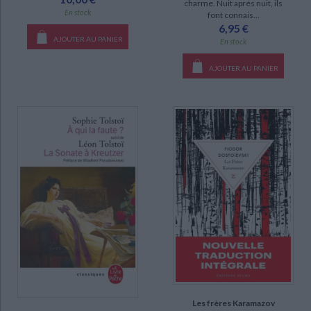
charme. Nuit après nuit, ils
En stock
font connais...
6,95 €
AJOUTER AU PANIER
En stock
AJOUTER AU PANIER
Les frères Karamazov