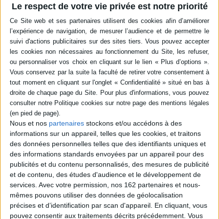
Le respect de votre vie privée est notre priorité
Les démons (Les possédés)
Le joueur
Nous et nos
partenaires
stockons et/ou accédons à des
Auteur :
Fédor Dostoievski
Auteur :
Fédor Dostoievski
informations sur un appareil, telles que les cookies, et traitons
Éditeur(s) :
Le Livre de poche
Éditeur(s) :
Flammarion
des données personnelles telles que des identifiants uniques et
Stavroguine envoûte tous
des informations standards envoyées par un appareil pour des
Alexeï Ivanovitch est le
ceux qui l'approchent. Il ne
précepteur de deux enfants
publicités et du contenu personnalisés, des mesures de publicité
trouve de limite dans son
d'une famille désargentée.
et de contenu, des études d'audience et le développement de
orgueil que dans l'existence
Ils attendent tous la mort de
services.
Avec votre permission, nos 162 partenaires et nous-
de Dieu, mais il la nie et
la vieille tante pour percevoir
tombe dans l'absurdité de la
mêmes pouvons utiliser des données de géolocalisation
l'énorme héritage. Mais elle
liberté pour un homme seul
commence à se prendre au
précises et d’identification par scan d'appareil. En cliquant, vous
et sans raison d'être.
jeu de la roulette. ©Electre
pouvez consentir aux traitements décrits précédemment. Vous
L'écrivain montre comment