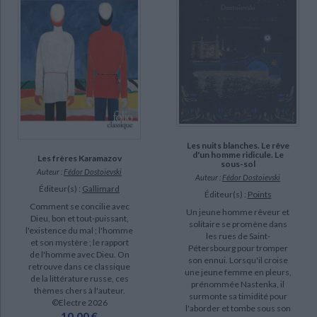
DISPONIBILITÉ
epuise (1736)
disponible (1540)
manquant (108)
a-paraitre (25)
Les nuits blanches. Le rêve
d'un homme ridicule. Le
Les frères Karamazov
sous-sol
Auteur :
Fédor Dostoievski
Auteur :
Fédor Dostoievski
Éditeur(s) :
Gallimard
Éditeur(s) :
Points
Comment se concilie avec
Un jeune homme rêveur et
Dieu, bon et tout-puissant,
solitaire se promène dans
l'existence du mal ; l'homme
les rues de Saint-
et son mystère ; le rapport
Pétersbourg pour tromper
de l'homme avec Dieu. On
son ennui. Lorsqu'il croise
retrouve dans ce classique
une jeune femme en pleurs,
de la littérature russe, ces
prénommée Nastenka, il
thèmes chers à l'auteur.
surmonte sa timidité pour
©Electre 2026
l'aborder et tombe sous son
10,00 €