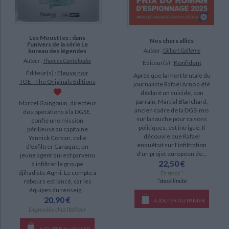
Les Mouettes : dans
Nos chers alliés
l'univers de la série Le
bureau des légendes
Auteur :
Gilbert Gallerne
Auteur :
Thomas Cantaloube
Éditeur(s) :
Konfident
Éditeur(s) :
Fleuve noir
Après que la mort brutale du
TOE - The Originals Editions
journaliste Rafael Arno a été
déclaré un suicide, son
parrain, Martial Blanchard,
Marcel Gaingouin, directeur
ancien cadre de la DGSI mis
des opérations à la DGSE,
sur la touche pour raisons
confie une mission
politiques, est intrigué. Il
périlleuse au capitaine
découvre que Rafael
Yannick Corsan, celle
enquêtait sur l'infiltration
d'exfiltrer Canaque, un
d'un projet européen de...
jeune agent qui est parvenu
22,50 €
à infiltrer le groupe
djihadiste Aqmi. Le compte à
En stock *
rebours est lancé, car les
*stock limité
équipes du renseig...
20,90 €
AJOUTER AU PANIER
Disponible chez l'éditeur