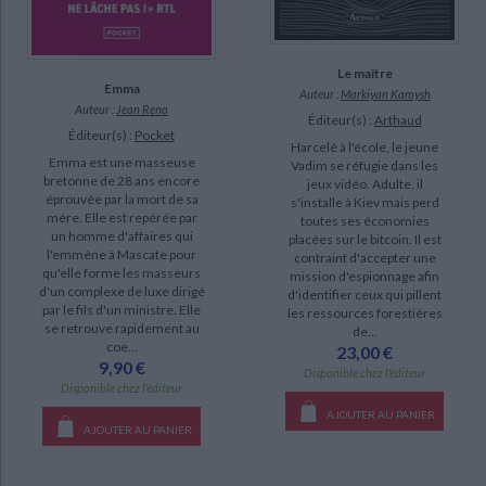
SUPPORT
livre (282)
Le maître
Emma
poche (282)
Auteur :
Markiyan Kamysh
Auteur :
Jean Reno
Éditeur(s) :
Arthaud
IAD (229)
Éditeur(s) :
Pocket
Harcelé à l'école, le jeune
document-audio (9)
Emma est une masseuse
Vadim se réfugie dans les
bretonne de 28 ans encore
jeux vidéo. Adulte, il
coffret (2)
éprouvée par la mort de sa
s'installe à Kiev mais perd
mère. Elle est repérée par
toutes ses économies
un homme d'affaires qui
placées sur le bitcoin. Il est
SÉRIE
l'emmène à Mascate pour
contraint d'accepter une
qu'elle forme les masseurs
mission d'espionnage afin
Son espionne royale (14)
d'un complexe de luxe dirigé
d'identifier ceux qui pillent
par le fils d'un ministre. Elle
les ressources forestières
Op-center (8)
se retrouve rapidement au
de...
coe...
23,00 €
Réseau bouclier (8)
9,90 €
Disponible chez l'éditeur
Power games (5)
Disponible chez l'éditeur
AJOUTER AU PANIER
Spy (5)
AJOUTER AU PANIER
Cold war : jeu d'espions (4)
Commandant en chef (4)