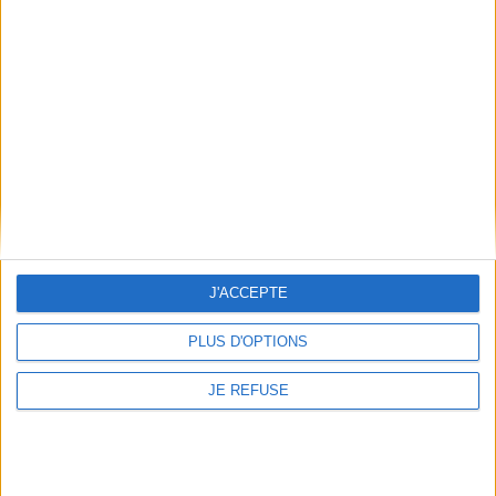
grossir les ...
22,95 €
20,00 €
En stock *
En stock *
*stock limité
*stock limité
AJOUTER AU PANIER
AJOUTER AU PANIER
J'ACCEPTE
PLUS D'OPTIONS
JE REFUSE
Son espionne royale. Vol. 4.