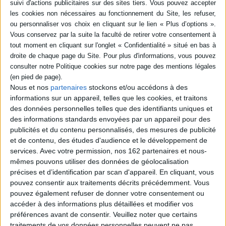
TOE - The Originals Editions
Agent de la DGSE, Yannick
Corsan est sur la touche
Marcel Gaingouin, directeur
depuis plusieurs semaines
des opérations à la DGSE,
quand ses chefs sont
confie une mission
contraints de le réintégrer
périlleuse au capitaine
pour pallier un manque
Yannick Corsan, celle
d'effectifs. Il est envoyé à la
d'exfiltrer Canaque, un
frontière pakistano-
jeune agent qui est parvenu
iranienne où les Mouettes
à infiltrer le groupe
mènent une mission
Nous et nos
partenaires
stockons et/ou accédons à des
djihadiste Aqmi. Le compte à
d'infiltration pour s...
rebours est lancé, car les
informations sur un appareil, telles que les cookies, et traitons
20,90 €
équipes du renseig...
des données personnelles telles que des identifiants uniques et
En stock *
9,30 €
des informations standards envoyées par un appareil pour des
*stock limité
En stock *
publicités et du contenu personnalisés, des mesures de publicité
*stock limité
et de contenu, des études d'audience et le développement de
AJOUTER AU PANIER
services.
Avec votre permission, nos 162 partenaires et nous-
AJOUTER AU PANIER
mêmes pouvons utiliser des données de géolocalisation
précises et d’identification par scan d'appareil. En cliquant, vous
pouvez consentir aux traitements décrits précédemment. Vous
pouvez également refuser de donner votre consentement ou
accéder à des informations plus détaillées et modifier vos
préférences avant de consentir.
Veuillez noter que certains
traitements de vos données personnelles peuvent ne pas