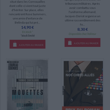
situé dans les Cornouailles
tribunaux militaires. Après
dont celle-ci vient tout juste
avoir combattu sous
d'hériter. Sur place, elles
l'uniforme allemand,
rencontrent Rose Summers,
Jacques Doriot organise un
une amie d'enfance de
ultime rassemblement des
Belinda qui lui pré...
fo...
14,90 €
8,30 €
En stock *
Disponible chez l'éditeur
*stock limité
AJOUTER AU PANIER
AJOUTER AU PANIER