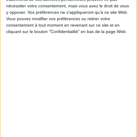
nécessiter votre consentement, mais vous avez le droit de vous
y opposer. Vos préférences ne s'appliqueront qu’à ce site Web.
Vous pouvez modifier vos préférences ou retirer votre
consentement à tout moment en revenant sur ce site et en
cliquant sur le bouton "Confidentialité" en bas de la page Web.
J'irai tuer pour vous
Abysses
Auteur :
Henri Loevenbruck
Auteur :
Frank Schätzing
Éditeur(s) :
J'ai lu
Éditeur(s) :
Pocket
Tsunami, baleines attaquant
A la fin des années 1980,
des bateaux et crabes
Marc Masson est recruté par
porteurs d'une maladie
les services secrets français
mortelle mettent en péril
comme assassin clandestin.
l'humanité tout entière. Un
Déserteur, il est rattrapé par
navire de guerre part en
la France qui l'envoie sur
mission avec à son bord un
divers terrains d'opérations.
général commandeur et le
D'après une histoire vraie.
directeur adjoint de la CIA,
©Electre 2026
qui soupçonnent une action