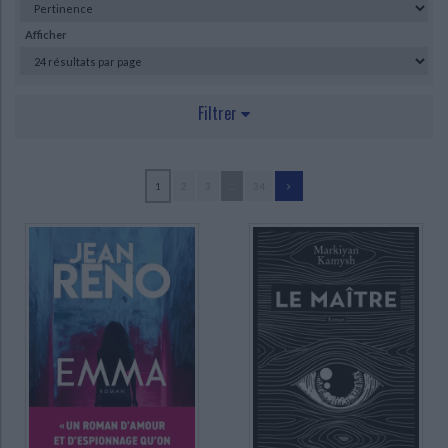
Ecologie - Environnement
Danse
Religions - Spiritualités
Bibliothèque de la Pléiade
Critique et histoire littéraire
Afficher
Histoire de France
Biographies historiques
Classiques scolaires
Littérature ancienne et médiévale
Histoire - Généralités
Histoire des pays
Littérature de voyage
Audio - Livres lus
Filtrer
Histoire ancienne
Géographie
Littérature en version originale
Humour
Culture scientifique
AUTEUR
1
2
3
...
34
Villiers, Gérard de (99)
Clancy, Tom (49)
Bonnefoy, Jean (37)
Le Carré, John (33)
Perrin, Isabelle (23)
Rosenthal, Jean (23)
Follett, Ken (17)
Cussler, Clive (16)