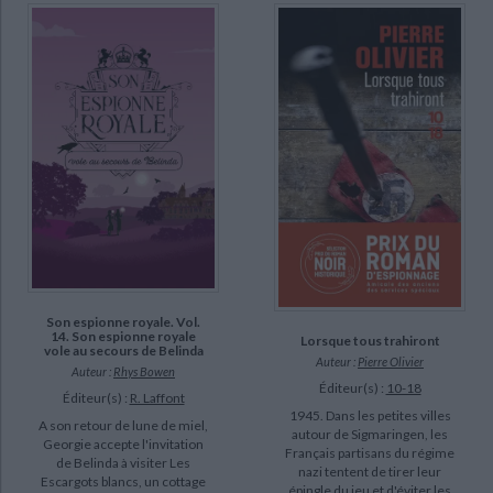
CHARGEMENT...
L'ours et le dragon (4)
DISPONIBILITÉ
epuise (2153)
disponible (804)
manquant (45)
a-paraitre (19)
Son espionne royale. Vol.
14. Son espionne royale
Lorsque tous trahiront
vole au secours de Belinda
Auteur :
Pierre Olivier
Auteur :
Rhys Bowen
Éditeur(s) :
10-18
Éditeur(s) :
R. Laffont
1945. Dans les petites villes
A son retour de lune de miel,
autour de Sigmaringen, les
Georgie accepte l'invitation
Français partisans du régime
de Belinda à visiter Les
nazi tentent de tirer leur
Escargots blancs, un cottage
épingle du jeu et d'éviter les