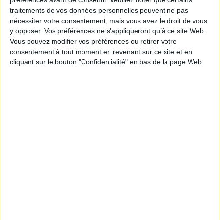
Série(s) :
C'est la vie, Lulu !
traitements de vos données personnelles peuvent ne pas
nécessiter votre consentement, mais vous avez le droit de vous
ISBN :
Non précisé.
y opposer. Vos préférences ne s'appliqueront qu’à ce site Web.
Vous pouvez modifier vos préférences ou retirer votre
EAN13 :
9782747015875
consentement à tout moment en revenant sur ce site et en
Reliure :
Broché
cliquant sur le bouton "Confidentialité" en bas de la page Web.
Pages :
44
Hauteur: 19.0 cm / Largeur 15.0 cm
Épaisseur: 0.7 cm
Poids: 120 g
Découvrez nos Newsletters Mollat !
JE M'INSCRIS
Informations pratiques