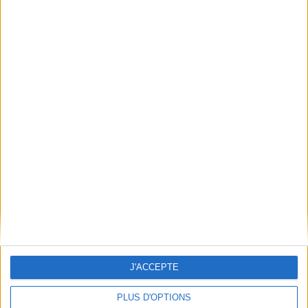
Conditions d'utilisation du site
Qui sommes-nous
Mentions Légales
Frais de port & Livraison
Conditions Générales de Vente
À votre service
Offres d'emploi
Offres Partenaires
À découvrir
FeniXX
EDRLab
RetroNews
BnF : portail des métiers du livre
Cercle de la librairie
J'ACCEPTE
Les chèques cadeaux Mollat
PLUS D'OPTIONS
Contact
Horaires