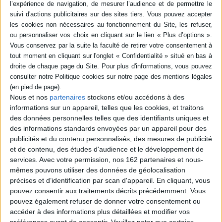
Lulu en a assez : elle ne peut jamais faire ce qu'elle veut. Elle doit faire des
courses quand elle a envie de rester dans sa chambre, aller s'aérer quand
elle veut regarder la télé, porter les vêtements de sa soeur. Avec les
copains qui partagent son avis, elle décide de se révolter en montant un
spectacle qui ouvrirait le dialogue entre les enfants et les parents.
©Electre 2026
Quatrième de couverture
Lulu en a assez: elle ne peut jamais faire ce qu'elle veut! On l'oblige à porter
les vieux vêtements de sa soeur, à abandonner ses jeux pour aller faire les
Nous et nos
partenaires
stockons et/ou accédons à des
courses, à s'aérer quand il y a un super film à la télé... ça suffit! Elle veut
être libre! Avec Tim, Élodie et Matthias qui partagent sa colère, Lulu décide
informations sur un appareil, telles que les cookies, et traitons
de faire la révolution...
des données personnelles telles que des identifiants uniques et
Fiche Technique
des informations standards envoyées par un appareil pour des
publicités et du contenu personnalisés, des mesures de publicité
Paru le :
09/06/2005
et de contenu, des études d'audience et le développement de
Thématique :
Premières lectures 7 à 8 ans
services.
Avec votre permission, nos 162 partenaires et nous-
mêmes pouvons utiliser des données de géolocalisation
Auteur(s) :
Auteur :
Florence Dutruc-Rosset
précises et d’identification par scan d'appareil. En cliquant, vous
Éditeur(s) :
Bayard Jeunesse
pouvez consentir aux traitements décrits précédemment. Vous
Collection(s) :
Bayard poche
pouvez également refuser de donner votre consentement ou
Contributeur(s) :
Illustrateur : Marylise Morel - Coloriste : Christine
accéder à des informations plus détaillées et modifier vos
Couturier
préférences avant de consentir.
Veuillez noter que certains