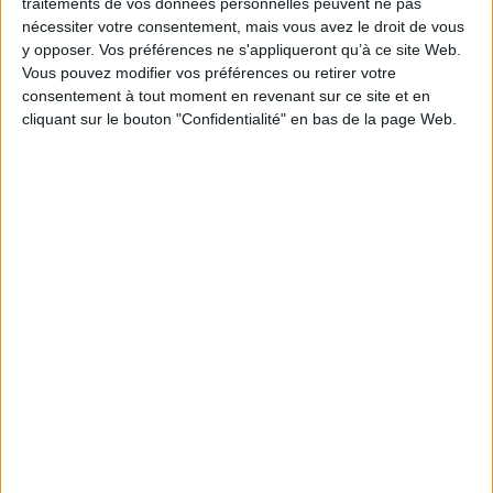
traitements de vos données personnelles peuvent ne pas
nécessiter votre consentement, mais vous avez le droit de vous
EAN13 :
9782723474801
y opposer. Vos préférences ne s'appliqueront qu’à ce site Web.
Vous pouvez modifier vos préférences ou retirer votre
Reliure :
Cartonné
consentement à tout moment en revenant sur ce site et en
Pages :
56
cliquant sur le bouton "Confidentialité" en bas de la page Web.
Hauteur: 32.0 cm / Largeur 24.0 cm
Épaisseur: 1.0 cm
Poids: 595 g
Découvrez nos Newsletters Mollat !
JE M'INSCRIS
Informations pratiques
Conditions d'utilisation du site
Qui sommes-nous