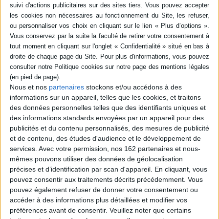
Livraison à partir de 0,01 €
-5 %
Retrait en magasin avec la carte Mollat
en savoir plus
Résumé
Monsieur Grégoire, agent de la brigade d'infiltration des sectes, mène
l'enquête depuis que le carnet de Cagliostro a été volé dans le palais des
Rohan de Strasbourg. ©Electre 2026
Nous et nos
partenaires
stockons et/ou accédons à des
Fiche Technique
informations sur un appareil, telles que les cookies, et traitons
des données personnelles telles que des identifiants uniques et
Paru le :
06/04/2011
des informations standards envoyées par un appareil pour des
Thématique :
Aventure  Récit  Histoire  Western BD Adulte
publicités et du contenu personnalisés, des mesures de publicité
et de contenu, des études d'audience et le développement de
Auteur(s) :
Auteur :
Didier Convard
Auteur (illustrateur) :
Denis Falque
Auteur (illustrateur) :
André Juillard
services.
Avec votre permission, nos 162 partenaires et nous-
mêmes pouvons utiliser des données de géolocalisation
Éditeur(s) :
Glénat
précises et d’identification par scan d'appareil. En cliquant, vous
Collection(s) :
La loge noire
pouvez consentir aux traitements décrits précédemment. Vous
Contributeur(s) :
Coloriste : Paul
pouvez également refuser de donner votre consentement ou
accéder à des informations plus détaillées et modifier vos
Série(s) :
Le triangle secret
préférences avant de consentir.
Veuillez noter que certains
ISBN :
978-2-7234-7480-1