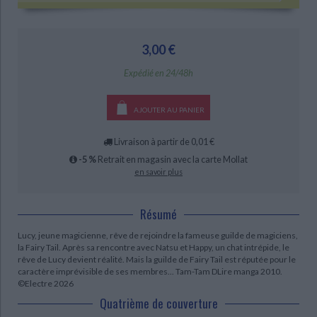
3,00 €
Expédié en 24/48h
AJOUTER AU PANIER
Livraison à partir de 0,01 €
-5 %
Retrait en magasin avec la carte Mollat
en savoir plus
Résumé
Lucy, jeune magicienne, rêve de rejoindre la fameuse guilde de magiciens,
la Fairy Tail. Après sa rencontre avec Natsu et Happy, un chat intrépide, le
rêve de Lucy devient réalité. Mais la guilde de Fairy Tail est réputée pour le
caractère imprévisible de ses membres... Tam-Tam DLire manga 2010.
©Electre 2026
Quatrième de couverture