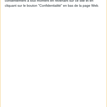
consentement à tout moment en revenant sur ce site et en
Dossiers
cliquant sur le bouton "Confidentialité" en bas de la page Web.
BD Manga
BD
Manga
Vous aimez les mangas ? Bienvenue à mollat manga !
Pour accompagner l'ouverture de mollat manga, nous vous proposons
un dossier pour présenter les mangas incontournables
EN SAVOIR PLUS