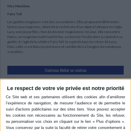
Hiro Mashima
Fairy Tail
Les guildes magiques sont des associations. Elles proposent différentes
tâches aux magiciens, allant de la recherche d'un objet à l'attaque en règle.
Lucy, une jeune fille, rêve de devenir magicienne. Un jour, elle rencontre
Natsu, un magicien maîtrisant le feu, ce dernier l'invite alors à rejoindre sa
guilde. Il s'agit de la célèbre Fairy Tail, le sujet de tous les rêves de Lucy.
Mais celle-ci est bien mystérieuse et semble être à l'origine de nombreux
scandales.
Contenus Mollat en relation
Sélections de livres
Le respect de votre vie privée est notre priorité
BD Manga
Mangas
Manga
#2024
Hiro Mashima
Hiro Mashima est connu dans nos contrées principalement pour la
trépidante saga Fairy Tail, mais connaissez vous ses autres oeuvres ?
Venez (re)découvrir ces séries !