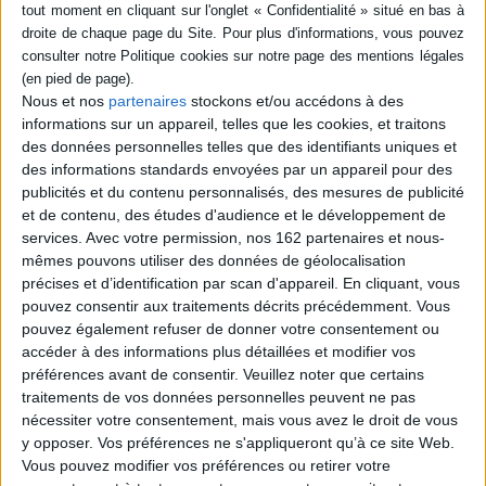
Nous et nos
partenaires
stockons et/ou accédons à des
informations sur un appareil, telles que les cookies, et traitons
des données personnelles telles que des identifiants uniques et
des informations standards envoyées par un appareil pour des
publicités et du contenu personnalisés, des mesures de publicité
et de contenu, des études d'audience et le développement de
Monster hunter orage.
 1
Fair
services.
Avec votre permission, nos 162 partenaires et nous-
Vol. 1
Fairy Tail. Vol. 1
hima
Aut
mêmes pouvons utiliser des données de géolocalisation
Auteur :
Hiro Mashima
Auteur :
Hiro Mashima
précises et d’identification par scan d'appareil. En cliquant, vous
Éditeur :
Pika
Éditeur :
Pika
pouvez consentir aux traitements décrits précédemment. Vous
7,20 €
3,00 €
pouvez également refuser de donner votre consentement ou
accéder à des informations plus détaillées et modifier vos
préférences avant de consentir.
Veuillez noter que certains
traitements de vos données personnelles peuvent ne pas
nécessiter votre consentement, mais vous avez le droit de vous
y opposer. Vos préférences ne s'appliqueront qu’à ce site Web.
Vous pouvez modifier vos préférences ou retirer votre