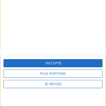
Informations pratiques
Conditions d'utilisation du site
Qui sommes-nous
Mentions Légales
Frais de port & Livraison
Conditions Générales de Vente
À votre service
Offres d'emploi
Offres Partenaires
J'ACCEPTE
À découvrir
PLUS D'OPTIONS
FeniXX
JE REFUSE
EDRLab
RetroNews
BnF : portail des métiers du livre
Cercle de la librairie