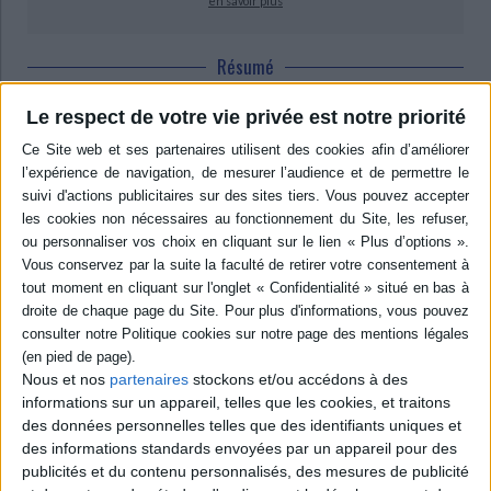
en savoir plus
Résumé
Etude consacrée au Jari, fleuve de l'Amazonie brésilienne, et à son
Le respect de votre vie privée est notre priorité
environnement. La description du fleuve et des milieux qui l'entourent,
l'histoire de sa cartographie, les dynamiques actuelles qui remodèlent ce
territoire, le "projet Jari" et ses évolutions vers un projet écologiquement
responsable, enfin l'expédition Mapaoni de 2011, font l'objet de différents
chapitres. ©Electre 2026
Quatrième de couverture
(...) Amériques
Extrêmement difficile d'accès pour sa plus grande partie, située aux
confins de la Guyane française et du Brésil, la région du Jari a fasciné les
colonisateurs et les a aimantés pendant plusieurs siècles. On y a cherché
l'Eldorado, le lac Manoa ou plus prosaïquement (mais cela revient au
même) de fabuleuses mines d'or. Une rude compétition entre la France et
Nous et nos
partenaires
stockons et/ou accédons à des
le Brésil a rendu un verdict amer pour la première, vainqueur de la bataille
informations sur un appareil, telles que les cookies, et traitons
de la connaissance avec des explorateurs comme Jules Crevaux et Henri
des données personnelles telles que des identifiants uniques et
Coudreau, mais défaite dans la bataille diplomatique, qui donna au Brésil le
bassin du Jari il y a un peu plus d'un siècle.
des informations standards envoyées par un appareil pour des
publicités et du contenu personnalisés, des mesures de publicité
L'histoire et la configuration actuelle de ce territoire en font à la fois un