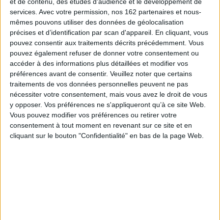
et de contenu, des études d'audience et le développement de
symbole et un condensé de l'histoire de toute l'Amazonie brésilienne. Le
Jari a tout connu, et dans la plupart des cas en excès : des dizaines
services.
Avec votre permission, nos 162 partenaires et nous-
d'explorateurs, allant de nobles français à des scientifiques de l'Allemagne
mêmes pouvons utiliser des données de géolocalisation
nazie, croisant en tous sens des régions supposées impénétrables et
précises et d’identification par scan d'appareil. En cliquant, vous
entrant en contact avec des ethnies jusque-là inconnues ; un baron du
pouvez consentir aux traitements décrits précédemment. Vous
caoutchouc qui construira l'un des plus grands
lati-fundios
du monde ; un
projet industriel majeur, commandé par un milliardaire américain qui y
pouvez également refuser de donner votre consentement ou
perdra partiellement son combat contre la nature amazonienne ; des
accéder à des informations plus détaillées et modifier vos
forêts immenses et intactes contrastant avec des bidonvilles sur pilotis ;
préférences avant de consentir.
Veuillez noter que certains
des orpailleurs, des ruées vers l'or et, aujourd'hui, la plus vaste mosaïque
traitements de vos données personnelles peuvent ne pas
continue d'aires protégées du monde...
nécessiter votre consentement, mais vous avez le droit de vous
Fruit d'une abondante documentation historique restituée par de très
y opposer. Vos préférences ne s'appliqueront qu’à ce site Web.
nombreuses illustrations, cet ouvrage cherche à retracer l'histoire de ce
Vous pouvez modifier vos préférences ou retirer votre
territoire fascinant, et à en montrer les dynamiques actuelles, y compris
les plus récentes explorations, comme l'expédition géographique menée
consentement à tout moment en revenant sur ce site et en
en 2011 qui a permis de remonter le Jari et son affluent le Mapaoni jusqu'à
cliquant sur le bouton "Confidentialité" en bas de la page Web.
la borne de trijonction Brésil/Surinam/ Guyane française.
Fiche Technique
Paru le :
21/02/2013
Thématique :
Economie générale
Auteur(s) :
Auteur :
François Michel Le Tourneau
Éditeur(s) :
Presses universitaires de Rennes
Ed. de l'Institut des Amériques