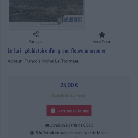
Ecologie - Environnement
Danse
Religions - Spiritualités
Bibliothèque de la Pléiade
Critique et histoire littéraire
Histoire de France
Biographies historiques
Classiques scolaires
Littérature ancienne et médiévale
CHARGEMENT...
Histoire - Généralités
Histoire des pays
Littérature de voyage
Audio - Livres lus
Histoire ancienne
Géographie
Littérature en version originale
Humour
Partager
Ajout Favori
Culture scientifique
Le Jari : géohistoire d'un grand fleuve amazonien
Auteur :
François Michel Le Tourneau
25,00 €
Expédié en 5 à 7 jours.
AJOUTER AU PANIER
Livraison à partir de 0,01 €
-5 %
Retrait en magasin avec la carte Mollat