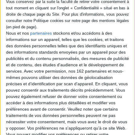
de l'industrialisation du secteur du tourisme. ©Electre 2026
Fiche Technique
Paru le :
15/08/2013
Thématique :
Economie générale
Nous et nos
partenaires
stockons et/ou accédons à des
Auteur(s) :
Auteur :
Jean Petit
informations sur un appareil, telles que les cookies, et traitons
des données personnelles telles que des identifiants uniques et
Éditeur(s) :
Ed. du Petit véhicule
des informations standards envoyées par un appareil pour des
Collection(s) :
Le tunnel de Platon
publicités et du contenu personnalisés, des mesures de publicité
Série(s) :
Non précisé.
et de contenu, des études d'audience et le développement de
services.
Avec votre permission, nos 162 partenaires et nous-
ISBN :
978-2-84273-972-0
mêmes pouvons utiliser des données de géolocalisation
précises et d’identification par scan d'appareil. En cliquant, vous
EAN13 :
9782842739720
pouvez consentir aux traitements décrits précédemment. Vous
Reliure :
Broché
pouvez également refuser de donner votre consentement ou
accéder à des informations plus détaillées et modifier vos
Pages :
74
préférences avant de consentir.
Veuillez noter que certains
Hauteur: 22.0 cm / Largeur 16.0 cm
traitements de vos données personnelles peuvent ne pas
nécessiter votre consentement, mais vous avez le droit de vous
Poids: 200 g
y opposer. Vos préférences ne s'appliqueront qu’à ce site Web.
Vous pouvez modifier vos préférences ou retirer votre