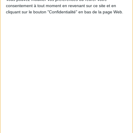
consentement à tout moment en revenant sur ce site et en
Découvrez nos Newsletters Mollat !
cliquant sur le bouton "Confidentialité" en bas de la page Web.
JE M'INSCRIS
Informations pratiques
Conditions d'utilisation du site
Qui sommes-nous
Mentions Légales
Frais de port & Livraison
Conditions Générales de Vente
À votre service
Offres d'emploi
Offres Partenaires
À découvrir
FeniXX