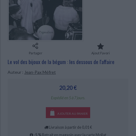
Ecologie - Environnement
Danse
Religions - Spiritualités
Bibliothèque de la Pléiade
Critique et histoire littéraire
Histoire de France
Biographies historiques
Classiques scolaires
Littérature ancienne et médiévale
CHARGEMENT...
Histoire - Généralités
Histoire des pays
Littérature de voyage
Audio - Livres lus
Histoire ancienne
Géographie
Littérature en version originale
Humour
Culture scientifique
Partager
Ajout Favori
Le vol des bijoux de la bégum : les dessous de l'affaire
Auteur :
Jean-Pax Méfret
20,20 €
Expédié en 5 à 7 jours.
AJOUTER AU PANIER
Livraison à partir de 0,01 €
-5 %
Retrait en magasin avec la carte Mollat