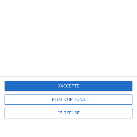
Informations pratiques
Conditions d'utilisation du site
Qui sommes-nous
Mentions Légales
Frais de port & Livraison
Conditions Générales de Vente
À votre service
Offres d'emploi
J'ACCEPTE
Offres Partenaires
PLUS D'OPTIONS
À découvrir
FeniXX
JE REFUSE
EDRLab
RetroNews
BnF : portail des métiers du livre