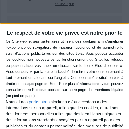
en savoir plus
epub
14,99 €
Le respect de votre vie privée est notre priorité
Protection: Adobe DRM
ACHETER EN NUMÉRIQUE
Résumé
Retour sur l'un des plus spectaculaires hold-up de l'après guerre : le 3 août
1949 l'équivalent de six millions d'euros en bijoux fut raflé en quelques
minutes. Ces bijoux appartenaient à la bégum, femme du sultan Mahomed
Dhah Aga Khan III. A une époque encore marquée par la guerre, l'auteur
nous livre une descente dans les bas-fonds où police et truands sont de
connivence. ©Electre 2026
Nous et nos
partenaires
stockons et/ou accédons à des
Quatrième de couverture
informations sur un appareil, telles que les cookies, et traitons
des données personnelles telles que des identifiants uniques et
Le vol des bijoux de la Bégum
des informations standards envoyées par un appareil pour des
publicités et du contenu personnalisés, des mesures de publicité
Le 3 août 1949 se déroula le plus spectaculaire hold-up de l'après-guerre :