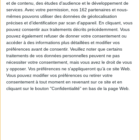
l'équivalent de six millions d'euros en bijoux raflés en deux minutes
et de contenu, des études d'audience et le développement de
chrono. dans l'attaque, à Cannes, d'une Cadillac qui transportait la Bégum
services.
Avec votre permission, nos 162 partenaires et nous-
et son époux, le prince sultan Mahomed Shah Aga Khan III, honoré chaque
mêmes pouvons utiliser des données de géolocalisation
année par ses fidèles de son poids en diamants.
précises et d’identification par scan d'appareil. En cliquant, vous
La personnalité des victimes et l'audace des voleurs donna à l'affaire un
pouvez consentir aux traitements décrits précédemment. Vous
retentissement international. Les Llóyd's, assureurs des joyaux,
pouvez également refuser de donner votre consentement ou
proposèrent une énorme récompense pour récupérer le butin ; la police fit
accéder à des informations plus détaillées et modifier vos
pression sur des truands confirmés pour obtenir les noms des braqueurs,
certains avocats jouèrent les intermédiaires dans la restitution des bijoux
préférences avant de consentir.
Veuillez noter que certains
volés dont une partie fut mystérieusement rendue, six mois plus tard.
traitements de vos données personnelles peuvent ne pas
Stupéfiante affaire au cours de laquelle le patron de la PJ accusa son
nécessiter votre consentement, mais vous avez le droit de vous
supérieur, le directeur général de la police, d'être, entre autres, le cerveau
y opposer. Vos préférences ne s'appliqueront qu’à ce site Web.
du braquage.
Vous pouvez modifier vos préférences ou retirer votre
Ce livre, qui se lit comme un polar, retrace avec précision cette ténébreuse
consentement à tout moment en revenant sur ce site et en
histoire, fournit des détails inédits et décrit les méthodes de la police,
aujourd'hui dite, « à l'ancienne », entre le compromis et le marchandage.
cliquant sur le bouton "Confidentialité" en bas de la page Web.
Une époque où les plaies de la guerre ne s'étaient pas encore refermées,
où les liens d'amitié tissés pendant l'Occupation ou la Résistance entre les
voyous et les flics pesaient lourd sur le comportement des uns et des
autres.
Fiche Technique
Paru le :
21/04/2010
Thématique :
Droit Pénal