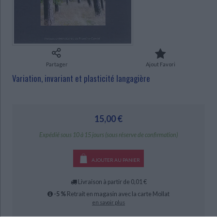
Ecologie - Environnement
Danse
Religions - Spiritualités
Bibliothèque de la Pléiade
Critique et histoire littéraire
CHARGEMENT...
Histoire de France
Biographies historiques
Classiques scolaires
Littérature ancienne et médiévale
Histoire - Généralités
Histoire des pays
Littérature de voyage
Audio - Livres lus
Histoire ancienne
Géographie
Littérature en version originale
Humour
Partager
Ajout Favori
Culture scientifique
Variation, invariant et plasticité langagière
15,00 €
Expédié sous 10 à 15 jours (sous réserve de confirmation)
AJOUTER AU PANIER
Livraison à partir de 0,01 €
-5 %
Retrait en magasin avec la carte Mollat
en savoir plus