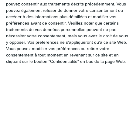
le langage, la variation le génère en retour. Dans les deux sens de ce
pouvez consentir aux traitements décrits précédemment. Vous
mouvement, il est traité des paramètres déclencheurs et des formes
pouvez également refuser de donner votre consentement ou
invariantes qui ont été engendrées.
accéder à des informations plus détaillées et modifier vos
Fiche Technique
préférences avant de consentir.
Veuillez noter que certains
Paru le :
05/07/2016
traitements de vos données personnelles peuvent ne pas
nécessiter votre consentement, mais vous avez le droit de vous
Thématique :
Linguistique
y opposer. Vos préférences ne s'appliqueront qu’à ce site Web.
Auteur(s) :
Non précisé.
Vous pouvez modifier vos préférences ou retirer votre
Éditeur(s) :
Presses universitaires de Franche-Comté
consentement à tout moment en revenant sur ce site et en
cliquant sur le bouton "Confidentialité" en bas de la page Web.
Collection(s) :
Annales littéraires de l'Université de Franche-Comté
Contributeur(s) :
Editeur scientifique (ou intellectuel) : Isabelle Gaudy-
Campbell - Editeur scientifique (ou intellectuel) : Yvon Keromnes
Série(s) :
Non précisé.
ISBN :
978-2-84867-555-8
EAN13 :
9782848675558
Reliure :
Broché
Pages :
201
Hauteur: 21.0 cm / Largeur 15.0 cm