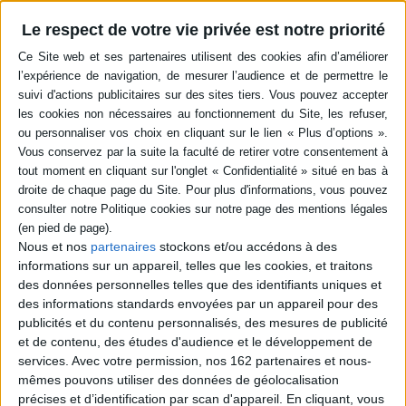
Résumé
Le respect de votre vie privée est notre priorité
Des études consacrées à la variation linguistique en tant que phénomène
inhérent au langage écrit et parlé et à son fonctionnement, qui trouve sa
source dans le texte, la norme et l'oralité. Ce phénomène s'inscrit dans
une dynamique, dans une plasticité du langage, qui engendre en retour
des formes invariantes. ©Electre 2026
Quatrième de couverture
La notion de variation, si elle a été très étudiée par la sociolinguistique, est
longtemps restée éloignée des préoccupations de la linguistique générale,
et ce en premier lieu pour des raisons théoriques : dans le cadre d'une
linguistique saussurienne classique ou d'une grammaire générative par
exemple, la variation, rattachée à la
parole
ou à la
performance
, était par
Nous et nos
partenaires
stockons et/ou accédons à des
définition exclue du champ de la réflexion. Poursuivant la réflexion
informations sur un appareil, telles que les cookies, et traitons
engagée dans le volume
Variation, Ajustement, Interprétation
, consacré à
des données personnelles telles que des identifiants uniques et
l'étude de phénomènes représentatifs (d'ordre sémantique,
constructionnel, discursif et énonciatif) le présent volume étend la
des informations standards envoyées par un appareil pour des
perspective aux notions de texte et d'usage, de norme et d'oralité comme
publicités et du contenu personnalisés, des mesures de publicité
déclencheurs du phénomène : la variation retrouve ainsi toute son
et de contenu, des études d'audience et le développement de
importance en tant que phénomène inhérent au langage et à son
services.
Avec votre permission, nos 162 partenaires et nous-
fonctionnement, et dont l'explication ne se limite pas à des causes
sociologiques. Ainsi, la contribution collective de ce volume inscrit la
mêmes pouvons utiliser des données de géolocalisation
variation dans une dynamique, dans une plasticité langagière : générée par
précises et d’identification par scan d'appareil. En cliquant, vous