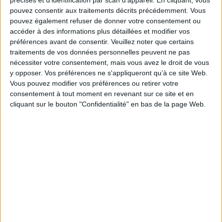
théorique et les liens essentiels avec la pensée et l'invention poétique de ces
pouvez consentir aux traitements décrits précédemment. Vous
écrivains.
pouvez également refuser de donner votre consentement ou
Toute traduction implique en effet la mise en oeuvre d'une poétique. La dévoiler,
accéder à des informations plus détaillées et modifier vos
comme fait ici Pauline Galli-Andreani, c'est proposer une réflexion qui dépasse les
préférences avant de consentir.
Veuillez noter que certains
trois auteurs en question pour décrire un moment particulièrement intense de la
traitements de vos données personnelles peuvent ne pas
pensée du langage et de la poésie moderne.
nécessiter votre consentement, mais vous avez le droit de vous
Fiche Technique
y opposer. Vos préférences ne s'appliqueront qu’à ce site Web.
Paru le :
10/03/2016
Vous pouvez modifier vos préférences ou retirer votre
consentement à tout moment en revenant sur ce site et en
Thématique :
Essais et théories - Dictionnaire
Auteurs - Critique littéraire
cliquant sur le bouton "Confidentialité" en bas de la page Web.
Auteur(s) :
Auteur :
Pauline Galli-Andreani
Éditeur(s) :
Presses universitaires de Vincennes
Collection(s) :
L'Imaginaire du texte
Série(s) :
Non précisé.
ISBN :
978-2-84292-532-1
EAN13 :
9782842925321
Reliure :
Broché
Pages :
331