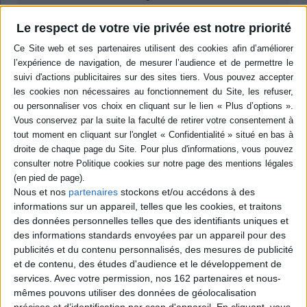
en savoir plus
Le respect de votre vie privée est notre priorité
epub
15,99 €
Protection: Digital watermarking
ACHETER EN NUMÉRIQUE
Résumé
Cet essai aborde le discours sur la traduction et plus particulièrement la
théorie de la traduction de chacun des trois grands noms de la poésie
Nous et nos
partenaires
stockons et/ou accédons à des
française au tournant des XIXe et XXe siècles. En examinant leurs études
informations sur un appareil, telles que les cookies, et traitons
de traduction, leurs oeuvres ainsi que leurs bibliographies critiques, P.
des données personnelles telles que des identifiants uniques et
Galli-Andreani révèle la portée poétique de la traduction chez ces trois
auteurs. ©Electre 2026
des informations standards envoyées par un appareil pour des
publicités et du contenu personnalisés, des mesures de publicité
Quatrième de couverture
et de contenu, des études d'audience et le développement de
services.
Avec votre permission, nos 162 partenaires et nous-
Nombreux sont les poètes qui, comme Stéphane Mallarmé, Paul Valéry et Paul
mêmes pouvons utiliser des données de géolocalisation
Claudel à l'aube de la modernité, se sont prêtés au jeu de la traduction. Cet ouvrage
s'intéresse à leurs travaux de traducteurs, dont il fait apparaître l'importance
précises et d’identification par scan d'appareil. En cliquant, vous