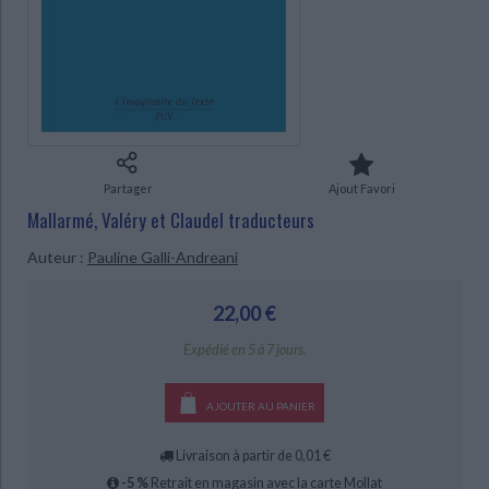
Ecologie - Environnement
Danse
Religions - Spiritualités
Bibliothèque de la Pléiade
Critique et histoire littéraire
Histoire de France
Biographies historiques
CHARGEMENT...
Classiques scolaires
Littérature ancienne et médiévale
Histoire - Généralités
Histoire des pays
Littérature de voyage
Audio - Livres lus
Histoire ancienne
Géographie
Littérature en version originale
Humour
Culture scientifique
Partager
Ajout Favori
Mallarmé, Valéry et Claudel traducteurs
Auteur :
Pauline Galli-Andreani
22,00 €
Expédié en 5 à 7 jours.
AJOUTER AU PANIER
Livraison à partir de 0,01 €
-5 %
Retrait en magasin avec la carte Mollat