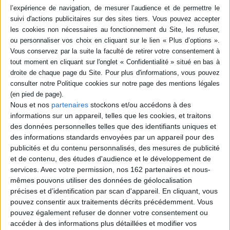
-5 %
Retrait en magasin avec la carte Mollat
en savoir plus
epub
9,99 €
Protection: Aucune
ACHETER EN NUMÉRIQUE
Nous et nos
partenaires
stockons et/ou accédons à des
informations sur un appareil, telles que les cookies, et traitons
Résumé
des données personnelles telles que des identifiants uniques et
des informations standards envoyées par un appareil pour des
Cette traduction des chroniques d'un habitant de Damas à l'époque des
publicités et du contenu personnalisés, des mesures de publicité
croisades se focalise sur la période allant de la prise de la ville par les Turcs
en 1075 à la conquête de Nour al-Dîn en 1154 pour présenter les enjeux
et de contenu, des études d'audience et le développement de
stratégiques d'une région disputée par les Seldjoukides, les Fatimides, les
services.
Avec votre permission, nos 162 partenaires et nous-
croisés et plus tardivement par les Zengides. ©Electre 2026
mêmes pouvons utiliser des données de géolocalisation
Fiche Technique
précises et d’identification par scan d'appareil. En cliquant, vous
pouvez consentir aux traitements décrits précédemment. Vous
Paru le :
01/01/1952
pouvez également refuser de donner votre consentement ou
Thématique :
Autres biographies
Croisades
accéder à des informations plus détaillées et modifier vos