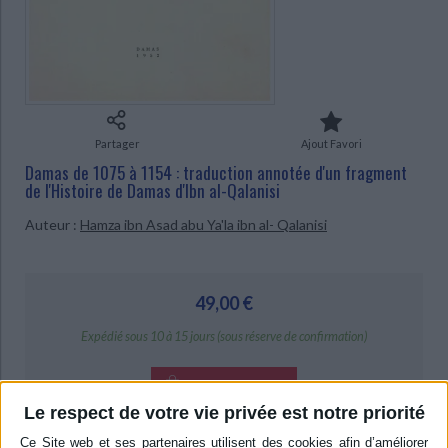
Ecologie - Environnement
Danse
Religions - Spiritualités
CHARGEMENT...
Bibliothèque de la Pléiade
Critique et histoire littéraire
Histoire de France
Biographies historiques
Classiques scolaires
Littérature ancienne et médiévale
Histoire - Généralités
Histoire des pays
Littérature de voyage
Audio - Livres lus
Histoire ancienne
Géographie
Littérature en version originale
Humour
Partager
Ajout Favori
Culture scientifique
Damas de 1075 à 1154 : traduction annotée d'un fragment
de l'Histoire de Damas d'Ibn al-Qalanisi
Auteur :
Hamza ibn Asad abu Ya'la ibn al- Qalanisi
49,00 €
Expédié sous 10 à 15 jours (sous réserve de confirmation)
AJOUTER AU PANIER
Le respect de votre vie privée est notre priorité
Livraison à partir de 0,01 €