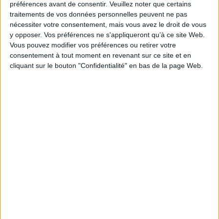
Auteur(s) :
Auteur :
Hamza ibn Asad abu Ya'la ibn al- Qalanisi
préférences avant de consentir.
Veuillez noter que certains
traitements de vos données personnelles peuvent ne pas
Éditeur(s) :
Presses de l'IFPO
Institut français d'études arabes de Damas
nécessiter votre consentement, mais vous avez le droit de vous
y opposer. Vos préférences ne s'appliqueront qu’à ce site Web.
Collection(s) :
Etudes arabes, médiévales et modernes
Vous pouvez modifier vos préférences ou retirer votre
Contributeur(s) :
Traducteur : Roger Le Tourneau
consentement à tout moment en revenant sur ce site et en
Série(s) :
Non précisé.
cliquant sur le bouton "Confidentialité" en bas de la page Web.
ISBN :
978-2-35159-089-8
EAN13 :
9782351590898
Reliure :
Broché
Poids: 750 g
Découvrez nos Newsletters Mollat !
JE M'INSCRIS