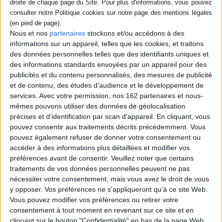
Nous et nos
partenaires
stockons et/ou accédons à des
informations sur un appareil, telles que les cookies, et traitons
des données personnelles telles que des identifiants uniques et
des informations standards envoyées par un appareil pour des
publicités et du contenu personnalisés, des mesures de publicité
et de contenu, des études d'audience et le développement de
services.
Avec votre permission, nos 162 partenaires et nous-
mêmes pouvons utiliser des données de géolocalisation
précises et d’identification par scan d'appareil. En cliquant, vous
pouvez consentir aux traitements décrits précédemment. Vous
pouvez également refuser de donner votre consentement ou
accéder à des informations plus détaillées et modifier vos
préférences avant de consentir.
Veuillez noter que certains
Zandaqa et zindiqs en islam
Artisans et commerçants au
au second siècle de l'hégire
traitements de vos données personnelles peuvent ne pas
Caire au XVIIIe siècle
Auteur :
Melhem Chokr
nécessiter votre consentement, mais vous avez le droit de vous
Auteur :
André Raymond
y opposer. Vos préférences ne s'appliqueront qu’à ce site Web.
Éditeur(s) :
Institut français
Éditeur(s) :
Institut français
d'études arabes de Damas
Vous pouvez modifier vos préférences ou retirer votre
d'études arabes de Damas
consentement à tout moment en revenant sur ce site et en
Institut français
Désignant tout d'abord
d'archéologie orientale
l'adhésion, secrète ou
cliquant sur le bouton "Confidentialité" en bas de la page Web.