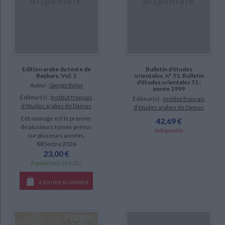
Edition arabe du texte de
Bulletin d'études
Baybars. Vol. 1
orientales, n° 51. Bulletin
d'études orientales 51 :
Auteur :
Georges Bohas
année 1999
Éditeur(s) :
Institut français
Éditeur(s) :
Institut français
d'études arabes de Damas
d'études arabes de Damas
Cet ouvrage est le premier
42,69 €
de plusieurs tomes prévus
Indisponible
sur plusieurs années.
©Electre 2026
23,00 €
Expédié sous 10 à 15 j.
AJOUTER AU PANIER