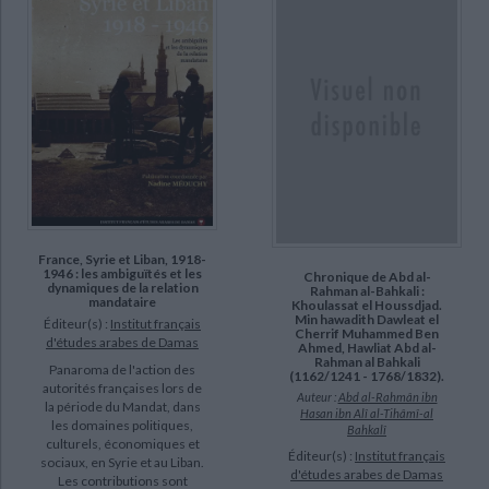
France, Syrie et Liban, 1918-
1946 : les ambiguïtés et les
Chronique de Abd al-
dynamiques de la relation
Rahman al-Bahkali :
mandataire
Khoulassat el Houssdjad.
Min hawadith Dawleat el
Éditeur(s) :
Institut français
Cherrif Muhammed Ben
d'études arabes de Damas
Ahmed, Hawliat Abd al-
Rahman al Bahkali
Panaroma de l'action des
(1162/1241 - 1768/1832).
autorités françaises lors de
Auteur :
Abd al-Rahmân ibn
la période du Mandat, dans
Hasan ibn Alî al-Tihâmî-al
les domaines politiques,
Bahkalî
culturels, économiques et
Éditeur(s) :
Institut français
sociaux, en Syrie et au Liban.
d'études arabes de Damas
Les contributions sont