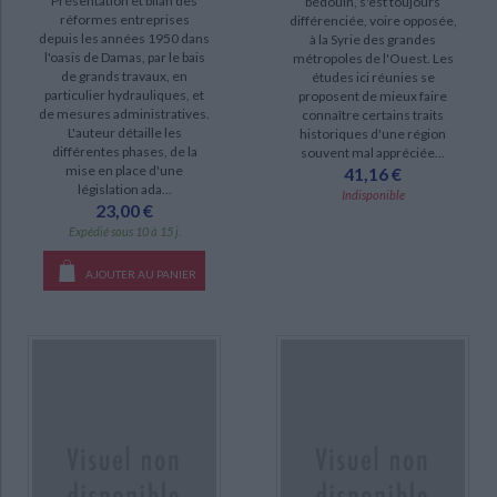
Présentation et bilan des
bédouin, s'est toujours
réformes entreprises
différenciée, voire opposée,
Histoire du mouvement littéraire dans l'Eglise melchite du Ve au XXe
depuis les années 1950 dans
à la Syrie des grandes
siècle : contribution à l'étude de la littérature arabe chrétienne (1)
l'oasis de Damas, par le bais
métropoles de l'Ouest. Les
de grands travaux, en
études ici réunies se
Journal d'Ahmad ibn Tawq, 834-1430, 915-1509 : la vie quotidienne à
particulier hydrauliques, et
proposent de mieux faire
Damas à la fin de l'époque Mamelouke (1)
de mesures administratives.
connaître certains traits
L'auteur détaille les
historiques d'une région
L'Agriculture nabatéenne : traduction en arabe attribuée à Abû Bakr
différentes phases, de la
souvent mal appréciée...
Ahmad b. Alî al-Kasdânî connu sous le nom d'Ibn Wahsiyya (IVe/Xe siècle) (1)
mise en place d'une
41,16 €
législation ada...
Indisponible
23,00 €
DISPONIBILITÉ
Expédié sous 10 à 15 j.
epuise (14)
AJOUTER AU PANIER
disponible (9)
CHARGEMENT...