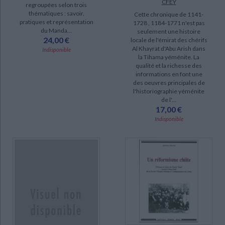
CFEY
regroupées selon trois
thématiques : savoir,
Cette chronique de 1141-
pratiques et représentation
1728 , 1184-1771 n'est pas
du Manda...
seulement une histoire
24,00 €
locale de l'émirat des chérifs
Al Khayrat d'Abu Arish dans
Indisponible
la Tihama yéménite. La
qualité et la richesse des
informations en font une
des oeuvres principales de
l'historiographie yéménite
de l'...
17,00 €
Indisponible