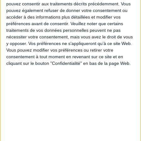
pouvez consentir aux traitements décrits précédemment. Vous
pouvez également refuser de donner votre consentement ou
accéder à des informations plus détaillées et modifier vos
préférences avant de consentir.
Veuillez noter que certains
traitements de vos données personnelles peuvent ne pas
nécessiter votre consentement, mais vous avez le droit de vous
y opposer. Vos préférences ne s'appliqueront qu’à ce site Web.
Vous pouvez modifier vos préférences ou retirer votre
La Syrie au présent : reflets
consentement à tout moment en revenant sur ce site et en
d'une société
cliquant sur le bouton "Confidentialité" en bas de la page Web.
Éditeur(s) :
Sindbad
Synthèses sur la situation
actuelle de la Syrie
concernant la démographie,
les faits religieux, les
territoires et les villes,
l'économie, le droit et la
société, les transformations
politiques internes et
l'insertion politique
régionale et internationale.
Avec des d...
30,50 €
Indisponible