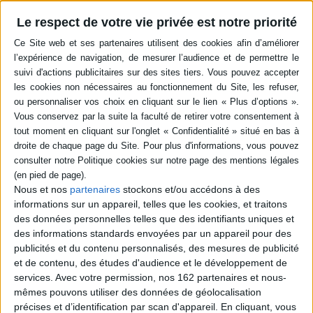
Etude de l'activité
Fondée sur un vaste corpus
économique de la ville de
Le respect de votre vie privée est notre priorité
de textes juridiques mis à
Damas et des relations de la
jour dans la partie moyen-
classe des notables urbains
orientale de l'Empire
au champ économique au
ottoman à la fin du XIXe
cours du XIXe siècle. Si le
siècle, cette étude cherche à
capitalisme ne s'est
saisir les relations sociales
développé là que très
révélées par les textes eux-
lentement, les changements
mêmes, analysant leur
intervenus sur le plan
contexte de production et
juridico-administrat...
docu...
29,00 €
20,00 €
Expédié sous 10 à 15 j.
Expédié sous 10 à 15 j.
AJOUTER AU PANIER
AJOUTER AU PANIER
Nous et nos
partenaires
stockons et/ou accédons à des
informations sur un appareil, telles que les cookies, et traitons
des données personnelles telles que des identifiants uniques et
des informations standards envoyées par un appareil pour des
publicités et du contenu personnalisés, des mesures de publicité
et de contenu, des études d'audience et le développement de
services.
Avec votre permission, nos 162 partenaires et nous-
mêmes pouvons utiliser des données de géolocalisation
précises et d’identification par scan d'appareil. En cliquant, vous