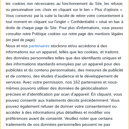
l'histoire des
Sati al Housri et Michel Aflak.
représentations de l'au-delà
Il s'interroge sur la survie d...
dans le Moyen-Orient
25,00 €
ancien, propose un travail
Expédié sous 10 à 15 j.
exégétique sur l...
23,00 €
AJOUTER AU PANIER
Expédié sous 10 à 15 j.
AJOUTER AU PANIER
Nous et nos
partenaires
stockons et/ou accédons à des
informations sur un appareil, telles que les cookies, et traitons
des données personnelles telles que des identifiants uniques et
des informations standards envoyées par un appareil pour des
publicités et du contenu personnalisés, des mesures de publicité
et de contenu, des études d'audience et le développement de
services.
Avec votre permission, nos 162 partenaires et nous-
mêmes pouvons utiliser des données de géolocalisation
précises et d’identification par scan d'appareil. En cliquant, vous
pouvez consentir aux traitements décrits précédemment. Vous
pouvez également refuser de donner votre consentement ou
accéder à des informations plus détaillées et modifier vos
préférences avant de consentir.
Veuillez noter que certains
traitements de vos données personnelles peuvent ne pas