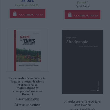
35,00 €
En stock *
Expédié sous 10 à 15 j.
*stock limité
AJOUTER AU PANIER
AJOUTER AU PANIER
La cause des femmes après
la guerre : organisations
internationales,
mobilisations et
changement social au
Burundi
Auteur :
Marie Saiget
Afrodystopie : le rêve dans
la vie d'autrui
Éditeur(s) :
Karthala
Auteur :
Joseph Tonda