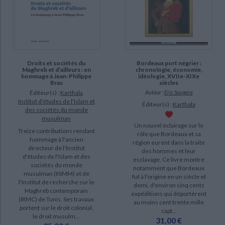
disponible (1880)
epuise (1424)
a-paraitre (4)
manquant (1)
Droits et sociétés du
Bordeaux port négrier :
Maghreb et d'ailleurs : en
chronologie, économie,
hommage à Jean-Philippe
idéologie, XVIIe-XIXe
Bras
siècles
Éditeur(s) :
Karthala
Auteur :
Eric Saugera
Institut d'études de l'Islam et
Éditeur(s) :
Karthala
des sociétés du monde
musulman
Un nouvel éclairage sur le
Treize contributions rendant
rôle que Bordeaux et sa
hommage à l'ancien
région eurent dans la traite
directeur de l'Institut
des hommes et leur
d'études de l'Islam et des
esclavage. Ce livre montre
sociétés du monde
notamment que Bordeaux
musulman (IISMM) et de
fut à l'origine en un siècle et
l'Institut de recherche sur le
demi, d'environ cinq cents
Maghreb contemporain
expéditions qui déportèrent
(IRMC) de Tunis. Ses travaux
au moins cent trente mille
portent sur le droit colonial,
capt...
le droit musulm...
31,00 €