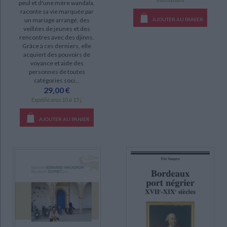
peul et d'une mère wandala,
document-audio (1)
raconte sa vie marquée par
un mariage arrangé, des
AJOUTER AU PANIER
poche (1)
veillées de jeunes et des
rencontres avec des djinns.
Grâce à ces derniers, elle
SÉRIE
acquiert des pouvoirs de
voyance et aide des
Les Etats-nations face à l'intégration régionale en Afrique de l'Ouest (8)
personnes de toutes
catégories soci...
Comptabilité OHADA (6)
29,00 €
Nation-States and the challenges of regional integration in West Africa
Expédié sous 10 à 15 j.
(5)
AJOUTER AU PANIER
Voyages et explorations au Sahara (5)
Des femmes écrivent l'Afrique (4)
Histoire des Togolais : des origines aux années 1960 (4)
Lettres et écrits (4)
Mon témoignage (3)
DISPONIBILITÉ
CHARGEMENT...