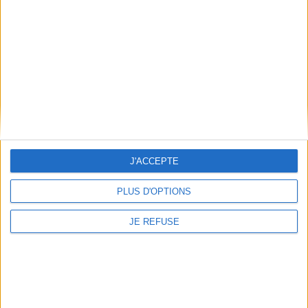
Expédié sous 10 à 15 j.
AJOUTER AU PANIER
J'ACCEPTE
PLUS D'OPTIONS
JE REFUSE
La Résurrection : mythe ou
Ecrire l'histoire de l'Afrique
réalité ? : un évêque à la
à l'époque coloniale (XIXe-
recherche des origines du
XXe siècles)
christianisme
Auteur :
Sophie Dulucq
Auteur :
John Shelby Spong