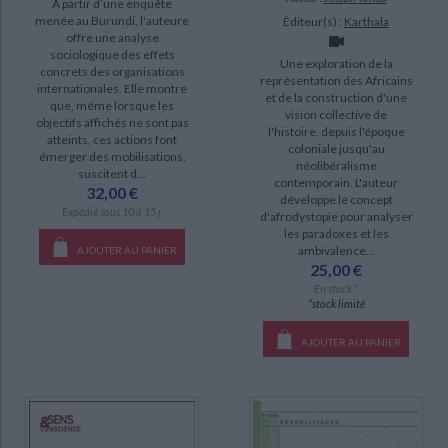
A partir d’une enquête
menée au Burundi, l'auteure
Éditeur(s) :
Karthala
offre une analyse
sociologique des effets
Une exploration de la
concrets des organisations
représentation des Africains
internationales. Elle montre
et de la construction d'une
que, même lorsque les
vision collective de
objectifs affichés ne sont pas
l'histoire, depuis l'époque
atteints, ces actions font
coloniale jusqu'au
émerger des mobilisations,
néolibéralisme
suscitent d...
contemporain. L'auteur
32,00 €
développe le concept
Expédié sous 10 à 15 j.
d'afrodystopie pour analyser
les paradoxes et les
ambivalence...
AJOUTER AU PANIER
25,00 €
En stock *
*stock limité
AJOUTER AU PANIER