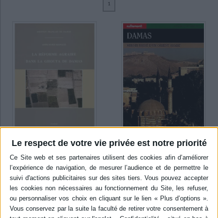
1
Ecologie - Environnement
Danse
Religions - Spiritualités
Bibliothèque de la Pléiade
Critique et histoire littéraire
Bianquis, Anne-Marie (2)
Histoire de France
Biographies historiques
Picard, Elizabeth (1)
Classiques scolaires
Littérature ancienne et médiévale
Histoire - Généralités
Histoire des pays
Littérature de voyage
Audio - Livres lus
SUPPORT
Histoire ancienne
Géographie
Littérature en version originale
Humour
livre (2)
Culture scientifique
SÉRIE
DISPONIBILITÉ
Le respect de votre vie privée est notre priorité
disponible (1)
La réforme agraire dans la
Damas : miroir brisé d'un
epuise (1)
Ghouta de Damas
Orient arabe
Auteur :
Anne-Marie Bianquis
Éditeur(s) :
Autrement
Éditeur(s) :
Presses de
Sous forme de promenade,
l'IFPO
un état des lieux de la Damas
Institut français d'études
d'hier et d'aujourd'hui :
arabes de Damas
espaces verts de la Ghouta;