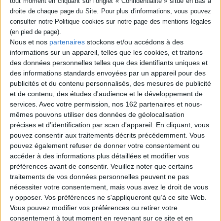
Présentation et bilan des
reflets de la grande
réformes entreprises
mosquée des Omeyyades;
depuis les années 1950 dans
l'insurrection de 1925
l'oasis de Damas, par le bais
contre le mandat français;
de grands travaux, en
portrait du président Hafez
Nous et nos
partenaires
stockons et/ou accédons à des
particulier hydrauliques, et
el-Asad; l'empreinte de la
de mesures administratives.
sainteté;...
informations sur un appareil, telles que les cookies, et traitons
L'auteur détaille les
16,95 €
des données personnelles telles que des identifiants uniques et
différentes phases, de la
Indisponible
des informations standards envoyées par un appareil pour des
mise en place d'une
publicités et du contenu personnalisés, des mesures de publicité
législation ada...
23,00 €
et de contenu, des études d'audience et le développement de
Expédié sous 10 à 15 j.
services.
Avec votre permission, nos 162 partenaires et nous-
mêmes pouvons utiliser des données de géolocalisation
AJOUTER AU PANIER
précises et d’identification par scan d'appareil. En cliquant, vous
pouvez consentir aux traitements décrits précédemment. Vous
pouvez également refuser de donner votre consentement ou
accéder à des informations plus détaillées et modifier vos
1
préférences avant de consentir.
Veuillez noter que certains
traitements de vos données personnelles peuvent ne pas
nécessiter votre consentement, mais vous avez le droit de vous
Découvrez nos Newsletters Mollat !
y opposer. Vos préférences ne s'appliqueront qu’à ce site Web.
Vous pouvez modifier vos préférences ou retirer votre
JE M'INSCRIS
consentement à tout moment en revenant sur ce site et en