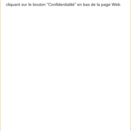
cliquant sur le bouton "Confidentialité" en bas de la page Web.
Informations pratiques
Conditions d'utilisation du site
Qui sommes-nous
Mentions Légales
Frais de port & Livraison
Conditions Générales de Vente
À votre service
Offres d'emploi
Offres Partenaires
À découvrir
FeniXX
EDRLab
RetroNews
BnF : portail des métiers du livre