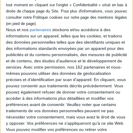
Fiche Technique
Paru le :
01/01/1990
Thématique :
BD générale Tout public
Auteur(s) :
Auteur :
Bernard Capo
Nous et nos
partenaires
stockons et/ou accédons à des
informations sur un appareil, telles que les cookies, et traitons
Éditeur(s) :
Le Lombard
des données personnelles telles que des identifiants uniques et
Collection(s) :
Non précisé.
des informations standards envoyées par un appareil pour des
Série(s) :
Loïc Francoeur
publicités et du contenu personnalisés, des mesures de publicité
et de contenu, des études d'audience et le développement de
ISBN :
Non précisé.
services.
Avec votre permission, nos 162 partenaires et nous-
mêmes pouvons utiliser des données de géolocalisation
EAN13 :
9782803608317
précises et d’identification par scan d'appareil. En cliquant, vous
Reliure :
Cartonné
pouvez consentir aux traitements décrits précédemment. Vous
Pages :
48
pouvez également refuser de donner votre consentement ou
accéder à des informations plus détaillées et modifier vos
Hauteur: 30.0 cm / Largeur 23.0 cm
préférences avant de consentir.
Veuillez noter que certains
traitements de vos données personnelles peuvent ne pas
Poids: 0 g
nécessiter votre consentement, mais vous avez le droit de vous
y opposer. Vos préférences ne s'appliqueront qu’à ce site Web.
Vous pouvez modifier vos préférences ou retirer votre
Découvrez nos Newsletters Mollat !