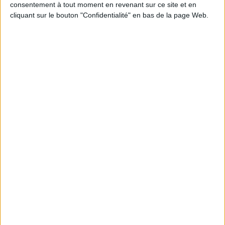
consentement à tout moment en revenant sur ce site et en
cliquant sur le bouton "Confidentialité" en bas de la page Web.
JE M'INSCRIS
Informations pratiques
Conditions d'utilisation du site
Qui sommes-nous
Mentions Légales
Frais de port & Livraison
Conditions Générales de Vente
À votre service
Offres d'emploi
Offres Partenaires
À découvrir
FeniXX
EDRLab