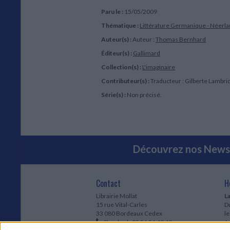
Paru le :
15/05/2009
Thématique :
Littérature Germanique - Néerla
Auteur(s) :
Auteur :
Thomas Bernhard
Éditeur(s) :
Gallimard
Collection(s) :
L'imaginaire
Contributeur(s) :
Traducteur : Gilberte Lambri
Série(s) :
Non précisé.
Découvrez nos Newsl
Contact
H
Librairie Mollat
La
15 rue Vital-Carles
Du
33 080 Bordeaux Cedex
l
Standard :
05 56 56 40 40
Jo