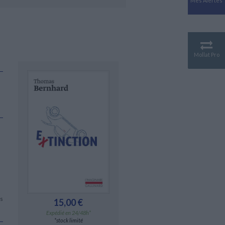
Mes Alertes
Antiquité
Mythologies
GÉOGRAPHIE
Géographie - Démographie -
Territoire
Mollat Pro
CULTURE SCIENTIFIQUE
Essais scientifique
Astronomie
es
15,00 €
Expédié en 24/48h*
*stock limité