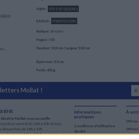
ISBN :
978-2-07-012524-1
ndaise
EAN13 :
9782070125241
Reliure :
Broché
Pages :
508
Hauteur: 19.0 cm / Largeur 13.0 cm
chs
Épaisseur: 2.5 cm
Poids: 492 g
etters Mollat !
JE
oraires
Informations
À votr
pratiques
 librairie Mollat vous accueille
Offres 
 lundi au samedi de 10h à 20h et tous
Conditions d'utilisation
es dimanches de 14h à 19h
Offres 
du site
urs fériés : de 11h à 19h* excepté le
Qui sommes-nous