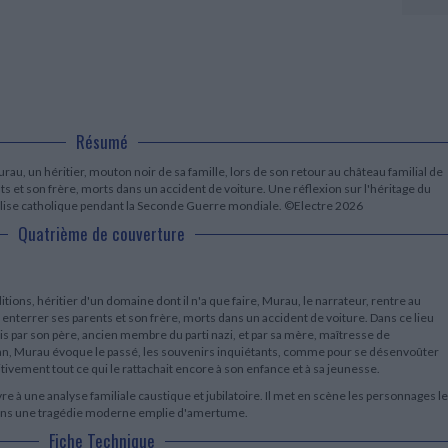
LITTÉRATURE DE VOYAGE
Dictionnaires Français
Histoire moderne
Relations et politiques
internationales
Dictionnaires Bilingues
Récits des voyageurs et des
Histoire contemporaine
explorateurs
Sécurité nationale - Défense
Langues universitaires -
BIOGRAPHIES HISTORIQUES
Dictionnaires et méthodes
ECOLOGIE - ENVIRONNEMENT
Biographies historiques
Méthodes Langues Grand public
Ecologie
Français langues étrangères
HISTOIRE - GÉNÉRALITÉS
Résumé
Historiographie
Etudes historiques
u, un héritier, mouton noir de sa famille, lors de son retour au château familial de
Généalogie - Héraldique
s et son frère, morts dans un accident de voiture. Une réflexion sur l'héritage du
Franc-maçonnerie
'Eglise catholique pendant la Seconde Guerre mondiale. ©Electre 2026
Quatrième de couverture
itions, héritier d'un domaine dont il n'a que faire, Murau, le narrateur, rentre au
 enterrer ses parents et son frère, morts dans un accident de voiture. Dans ce lieu
ois par son père, ancien membre du parti nazi, et par sa mère, maîtresse de
ican, Murau évoque le passé, les souvenirs inquiétants, comme pour se désenvoûter
itivement tout ce qui le rattachait encore à son enfance et à sa jeunesse.
 à une analyse familiale caustique et jubilatoire. Il met en scène les personnages l
s dans une tragédie moderne emplie d'amertume.
Fiche Technique