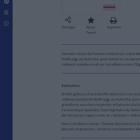
Pinterest
Techniques de construction
SCIENCE FICTION ET FANTASY
Vie familiale
Disciplines paramédicales
Matériaux de l’architecture
Littérature SF et Fantasy
Threads
Ouvrages Généraux
Urbanisme
SOCIOLOGIE
Sociologie générale
Whatsapp
Partager
Ajout
Imprimer
Travail social
Favori
Santé et société
ETHNOLOGIE
Anthropologie
Dernier roman de l'auteur mettant en scène Mura
Wolfsegg, en Autriche, pour enterrer ses parent
Ethnologie par pays
national-socialisme et sur son alliance avec l
Extinction
Brebis galeuse d'une famille attachée à ses trad
château familial de Wolfsegg, en Autriche, pour
grandiose, aux rites respectés et bafoués à la f
l'archevêque Spadolini, haut dignitaire du Vat
de cet univers oppressant, et « éteindre » défin
Dans cet ultime roman, Thomas Bernhard se livre
plus vils et grossiers, sinistres marionnette