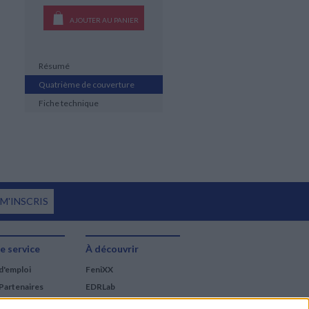
AJOUTER AU PANIER
Résumé
Quatrième de couverture
Fiche technique
 M'INSCRIS
e service
À découvrir
d'emploi
FeniXX
Partenaires
EDRLab
RetroNews