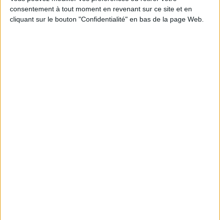
consentement à tout moment en revenant sur ce site et en
Découvrez nos Newsletters Mollat !
cliquant sur le bouton "Confidentialité" en bas de la page Web.
JE M'INSCRIS
Informations pratiques
Conditions d'utilisation du site
Qui sommes-nous
Mentions Légales
Frais de port & Livraison
Conditions Générales de Vente
À votre service
Offres d'emploi
Offres Partenaires
À découvrir
FeniXX