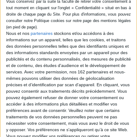
Fiche Technique
Paru le :
01/12/2017
Thématique :
Affiches
Auteur(s) :
Auteur :
Jean-Charles Giroud
Nous et nos
partenaires
stockons et/ou accédons à des
Éditeur(s) :
Vandelle éditions
informations sur un appareil, telles que les cookies, et traitons
des données personnelles telles que des identifiants uniques et
Collection(s) :
Montagne
des informations standards envoyées par un appareil pour des
Série(s) :
Non précisé.
publicités et du contenu personnalisés, des mesures de publicité
ISBN :
978-2-37362-042-9
et de contenu, des études d'audience et le développement de
services.
Avec votre permission, nos 162 partenaires et nous-
EAN13 :
9782373620429
mêmes pouvons utiliser des données de géolocalisation
précises et d’identification par scan d'appareil. En cliquant, vous
Reliure :
Cartonné
pouvez consentir aux traitements décrits précédemment. Vous
Pages :
176
pouvez également refuser de donner votre consentement ou
Hauteur: 29.0 cm / Largeur 21.0 cm
accéder à des informations plus détaillées et modifier vos
préférences avant de consentir.
Veuillez noter que certains
traitements de vos données personnelles peuvent ne pas
Épaisseur: 2.0 cm
nécessiter votre consentement, mais vous avez le droit de vous
Poids: 1000 g
y opposer. Vos préférences ne s'appliqueront qu’à ce site Web.
Vous pouvez modifier vos préférences ou retirer votre