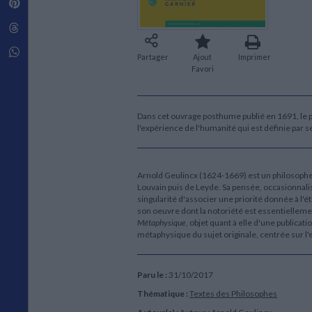
Pinterest
Techniques de construction
SCIENCE FICTION ET FANTASY
Vie familiale
Disciplines paramédicales
Matériaux de l’architecture
Littérature SF et Fantasy
Threads
Ouvrages Généraux
Urbanisme
SOCIOLOGIE
Sociologie générale
Whatsapp
Partager
Ajout
Imprimer
Travail social
Favori
Santé et société
ETHNOLOGIE
Dans cet ouvrage posthume publié en 1691, le 
Anthropologie
l'expérience de l'humanité qui est définie par 
Ethnologie par pays
Arnold Geulincx (1624-1669) est un philosoph
Louvain puis de Leyde. Sa pensée, occasionnalis
singularité d'associer une priorité donnée à l'
son oeuvre dont la notoriété est essentiellem
Métaphysique
, objet quant à elle d'une publica
métaphysique du sujet originale, centrée sur l'
Paru le :
31/10/2017
Thématique :
Textes des Philosophes