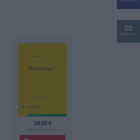
Mes Alertes
Antiquité
Mythologies
GÉOGRAPHIE
Géographie - Démographie -
Territoire
Mollat Pro
CULTURE SCIENTIFIQUE
Essais scientifique
Astronomie
34,00 €
Expédié en 5 à 7 jours.