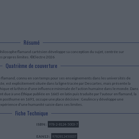
LITTÉRATURE DE VOYAGE
Dictionnaires Français
Histoire moderne
Relations et politiques
internationales
Dictionnaires Bilingues
Récits des voyageurs et des
Histoire contemporaine
explorateurs
Sécurité nationale - Défense
Langues universitaires -
BIOGRAPHIES HISTORIQUES
Dictionnaires et méthodes
ECOLOGIE - ENVIRONNEMENT
Biographies historiques
Méthodes Langues Grand public
Ecologie
Français langues étrangères
HISTOIRE - GÉNÉRALITÉS
Résumé
Historiographie
Etudes historiques
philosophe flamand cartésien développe sa conception du sujet, centrée sur
Généalogie - Héraldique
ses propres limites. ©Electre 2026
Franc-maçonnerie
Quatrième de couverture
e flamand, connu en son temps pour ses enseignements dans les universités de
te, est explicitement située dans la ligne tracée par Descartes, mais présente la
éthique et la thèse d'une influence minimale de l'action humaine dans le monde. Dans
ent due à une
Éthique
publiée en 1665 en latin puis traduite par l'auteur en flamand, la
tion posthume en 1691, occupe une place décisive : Geulincx y développe une
expérience d'une humanité saisie dans ses limites.
Fiche Technique
ISBN :
978-2-8124-5003-7
EAN13 :
9782812450037