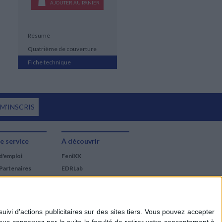
AJOUTER AU PANIER
Résumé
Quatrième de couverture
Fiche technique
 M'INSCRIS
e service
À découvrir
d'emploi
FeniXX
Partenaires
EDRLab
RetroNews
BnF : portail des métiers
du livre
Cercle de la librairie