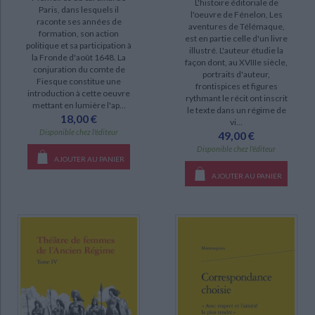
L'histoire éditoriale de
Paris, dans lesquels il
l'oeuvre de Fénelon, Les
raconte ses années de
aventures de Télémaque,
formation, son action
SÉRIE
est en partie celle d'un livre
politique et sa participation à
illustré. L'auteur étudie la
la Fronde d'août 1648. La
Oeuvres complètes (319)
façon dont, au XVIIIe siècle,
conjuration du comte de
portraits d'auteur,
Fiesque constitue une
Théâtre complet (150)
frontispices et figures
introduction à cette oeuvre
rythmant le récit ont inscrit
Correspondance (111)
mettant en lumière l'ap...
le texte dans un régime de
18,00 €
vi...
Théâtre (45)
Disponible chez l'éditeur
49,00 €
Oeuvres (40)
Disponible chez l'éditeur
AJOUTER AU PANIER
Correspondance générale (22)
AJOUTER AU PANIER
Les errances de frère Félix, pèlerin en Terre sainte, en Arabie et en
Egypte, 1480-1483 (20)
Les Rougon-Macquart (16)
DISPONIBILITÉ
disponible (10993)
epuise (122)
CHARGEMENT...