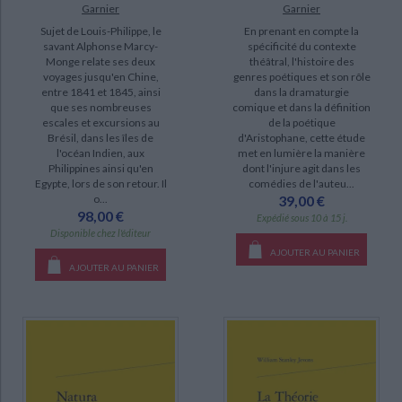
Garnier
Garnier
Sujet de Louis-Philippe, le
En prenant en compte la
savant Alphonse Marcy-
spécificité du contexte
Monge relate ses deux
théâtral, l'histoire des
voyages jusqu'en Chine,
genres poétiques et son rôle
entre 1841 et 1845, ainsi
dans la dramaturgie
que ses nombreuses
comique et dans la définition
escales et excursions au
de la poétique
Brésil, dans les îles de
d'Aristophane, cette étude
l'océan Indien, aux
met en lumière la manière
Philippines ainsi qu'en
dont l'injure agit dans les
Egypte, lors de son retour. Il
comédies de l'auteu...
o...
39,00 €
98,00 €
Expédié sous 10 à 15 j.
Disponible chez l'éditeur
AJOUTER AU PANIER
AJOUTER AU PANIER