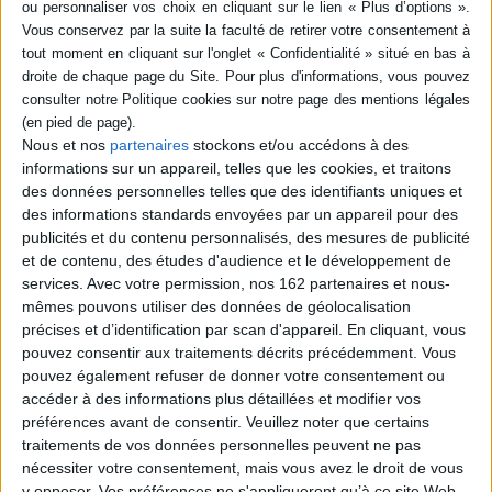
marchandises e...
25,00 €
39,00 €
Disponible chez l'éditeur
Disponible chez l'éditeur
AJOUTER AU PANIER
AJOUTER AU PANIER
Nous et nos
partenaires
stockons et/ou accédons à des
informations sur un appareil, telles que les cookies, et traitons
des données personnelles telles que des identifiants uniques et
des informations standards envoyées par un appareil pour des
publicités et du contenu personnalisés, des mesures de publicité
et de contenu, des études d'audience et le développement de
services.
Avec votre permission, nos 162 partenaires et nous-
mêmes pouvons utiliser des données de géolocalisation
précises et d’identification par scan d'appareil. En cliquant, vous
pouvez consentir aux traitements décrits précédemment. Vous
pouvez également refuser de donner votre consentement ou
accéder à des informations plus détaillées et modifier vos
préférences avant de consentir.
Veuillez noter que certains
traitements de vos données personnelles peuvent ne pas
Instabilité et résilience des
Correspondance choisie :
nécessiter votre consentement, mais vous avez le droit de vous
économies de marché
avec respect et l'amitié la
y opposer. Vos préférences ne s'appliqueront qu’à ce site Web.