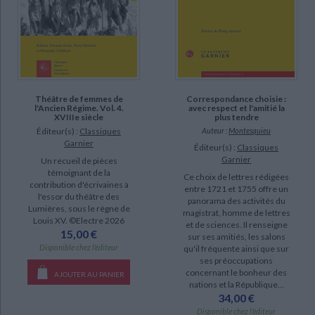
a-paraitre (54)
manquant (1)
Théâtre de femmes de
Correspondance choisie :
l'Ancien Régime. Vol. 4.
avec respect et l'amitié la
XVIIIe siècle
plus tendre
Éditeur(s) :
Classiques
Auteur :
Montesquieu
Garnier
Éditeur(s) :
Classiques
Garnier
Un recueil de pièces
témoignant de la
Ce choix de lettres rédigées
contribution d'écrivaines à
entre 1721 et 1755 offre un
l'essor du théâtre des
panorama des activités du
Lumières, sous le règne de
magistrat, homme de lettres
Louis XV. ©Electre 2026
et de sciences. Il renseigne
15,00 €
sur ses amitiés, les salons
Disponible chez l'éditeur
qu'il fréquente ainsi que sur
ses préoccupations
concernant le bonheur des
AJOUTER AU PANIER
nations et la République...
34,00 €
Disponible chez l'éditeur