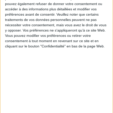
condamnation virulente d'une société prête à écraser tout ce qui n'obéit
pouvez également refuser de donner votre consentement ou
pas servilement à ses lois.
accéder à des informations plus détaillées et modifier vos
Fiche Technique
préférences avant de consentir.
Veuillez noter que certains
Paru le :
27/10/2017
traitements de vos données personnelles peuvent ne pas
nécessiter votre consentement, mais vous avez le droit de vous
Thématique :
Pièces de théâtre
y opposer. Vos préférences ne s'appliqueront qu’à ce site Web.
Auteur(s) :
Auteur :
Dimitris Dimitriadis
Vous pouvez modifier vos préférences ou retirer votre
Éditeur(s) :
Miel des anges
consentement à tout moment en revenant sur ce site et en
cliquant sur le bouton "Confidentialité" en bas de la page Web.
Collection(s) :
Théâtre
Contributeur(s) :
Traducteur : Michel Volkovitch
Série(s) :
Non précisé.
ISBN :
979-10-93103-27-3
EAN13 :
9791093103273
Reliure :
Broché
Pages :
106
Hauteur: 21.0 cm / Largeur 15.0 cm
Poids: 0 g