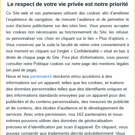
Le respect de votre vie privée est notre priorité
Résumé
Une pièce aux personnages immobiles et uniquement en paroles, qui
alterne les déchaînements érotiques et les conversations philosophiques,
avec, en fil de trame, la condamnation d'une société prête à écraser tout ce
qui n'obéit pas à ses lois. ©Electre 2026
Quatrième de couverture
Sade et Dimitriàdis... Il fallait bien qu'ils se rencontrent un jour, ces deux-là.
Comme on pouvait s'y attendre, ça chauffe : alternant comme son illustre
prédécesseur les déchaînements érotiques les plus extrêmes et les
conversations philosophiques débridées, l'auteur retrouve la frénésie
Nous et nos
partenaires
stockons et/ou accédons à des
sexuelle de son
Chrysippe
ou de son
Phaéton
par exemple, et plus
informations sur un appareil, telles que les cookies, et traitons
généralement l'excès et la violence où baigne tout son théâtre.
des données personnelles telles que des identifiants uniques et
Oui, mais nous ne sommes plus chez Sade, chantre d'une liberté absolue,
des informations standards envoyées par un appareil pour des
souveraine. La variation de Dimitriàdis, peu à peu, se révèle bien plus
publicités et du contenu personnalisés, des mesures de publicité
ambiguë. L'exaltation triomphante et l'idéale unanimité du début vont faire
et de contenu, des études d'audience et le développement de
place à la souffrance et à la discorde.
services.
Avec votre permission, nos 162 partenaires et nous-
Dimitriàdis ne vient pas donner des réponses, mais poser des questions,
mêmes pouvons utiliser des données de géolocalisation
avec son insistance coutumière, elle aussi extrême, douloureuse.
précises et d’identification par scan d'appareil. En cliquant, vous
Ce qui reste constant et bien clair d'un bout à l'autre, du moins, c'est la
pouvez consentir aux traitements décrits précédemment. Vous