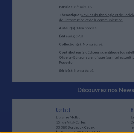
Paru le :
03/10/2018
Thématique :
Revues d'Ethnologie et de Sociol
de l'information et de la communication
Auteur(s) :
Non précisé.
Éditeur(s) :
PUF
Collection(s) :
Non précisé.
Contributeur(s) :
Editeur scientifique (ou intel
Olivera - Editeur scientifique (ou intellectuel) :
Poueyto
Série(s) :
Non précisé.
Découvrez nos Newsl
Contact
H
Librairie Mollat
La
15 rue Vital-Carles
Du
33 080 Bordeaux Cedex
l
Standard :
05 56 56 40 40
Jo