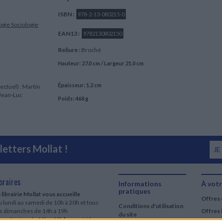
ISBN :
978-2-13-080215-0
ogie
Sociologie
EAN13 :
9782130802150
Reliure :
Broché
Hauteur: 27.0 cm / Largeur 21.0 cm
Épaisseur: 1.2 cm
lectuel) : Martin
 Jean-Luc
Poids: 468 g
etters Mollat !
JE
oraires
Informations
À votr
pratiques
 librairie Mollat vous accueille
Offres 
 lundi au samedi de 10h à 20h et tous
Conditions d'utilisation
es dimanches de 14h à 19h
Offres 
du site
urs fériés : de 11h à 19h* excepté le