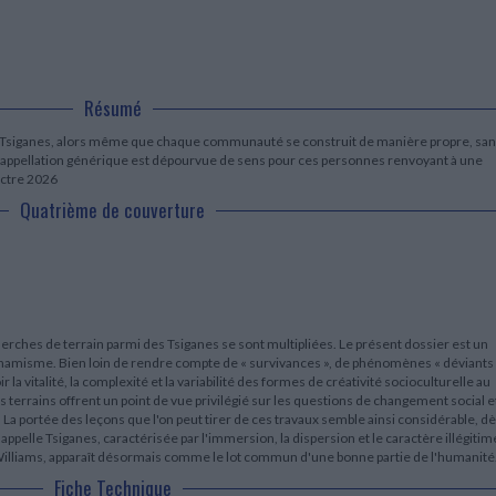
LITTÉRATURE DE VOYAGE
Dictionnaires Français
Histoire moderne
Relations et politiques
internationales
Dictionnaires Bilingues
Récits des voyageurs et des
Histoire contemporaine
explorateurs
Sécurité nationale - Défense
Langues universitaires -
BIOGRAPHIES HISTORIQUES
Dictionnaires et méthodes
ECOLOGIE - ENVIRONNEMENT
Biographies historiques
Méthodes Langues Grand public
Résumé
Ecologie
Français langues étrangères
HISTOIRE - GÉNÉRALITÉS
es Tsiganes, alors même que chaque communauté se construit de manière propre, sa
Historiographie
e appellation générique est dépourvue de sens pour ces personnes renvoyant à une
Etudes historiques
ectre 2026
Généalogie - Héraldique
Quatrième de couverture
Franc-maçonnerie
erches de terrain parmi des Tsiganes se sont multipliées. Le présent dossier est un
amisme. Bien loin de rendre compte de « survivances », de phénomènes « déviants
 la vitalité, la complexité et la variabilité des formes de créativité socioculturelle au
errains offrent un point de vue privilégié sur les questions de changement social e
. La portée des leçons que l'on peut tirer de ces travaux semble ainsi considérable, d
 appelle Tsiganes, caractérisée par l'immersion, la dispersion et le caractère illégitim
 Williams, apparaît désormais comme le lot commun d'une bonne partie de l'humanité
Fiche Technique