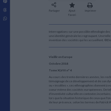
Pinterest
Techniques de construction
SCIENCE FICTION ET FANTASY
Vie familiale
Disciplines paramédicales
Matériaux de l’architecture
Littérature SF et Fantasy
Threads
Ouvrages Généraux
Partager
Ajout
Imprimer
Urbanisme
SOCIOLOGIE
Favori
Sociologie générale
Whatsapp
Travail social
Santé et société
Interrogations sur une possible ethnologie d
une identité générale les regroupant. Une tell
ETHNOLOGIE
invention des sociétés qui les accueillent. ©El
Anthropologie
Ethnologie par pays
Vieillir en Europe
Octobre 2018
Tome XLVIII n° 4
Au cours des trente dernières années, les rech
témoignage de ce développement et de son dyn
ou « insolites », ces ethnographies donnent à voir
coeur même des sociétés européennes. De tels t
d'inventivité culturelle en contextes incertains
lors que la situation historique de ceux que l'on
de leur présence, selon les termes de Patrick