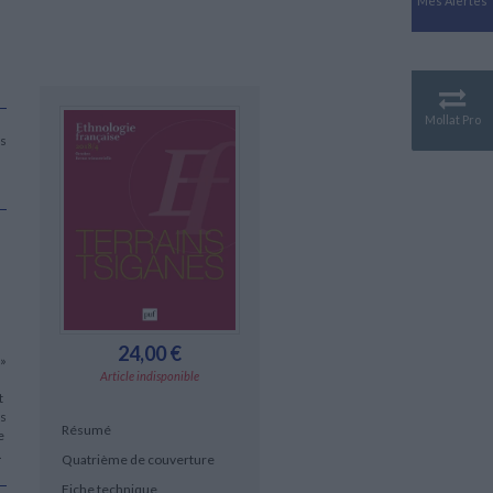
Mes Alertes
Antiquité
Mythologies
GÉOGRAPHIE
Géographie - Démographie -
Territoire
Mollat Pro
ns
CULTURE SCIENTIFIQUE
Essais scientifique
Astronomie
24,00 €
 »
Article indisponible
t
ès
Résumé
e
.
Quatrième de couverture
Fiche technique