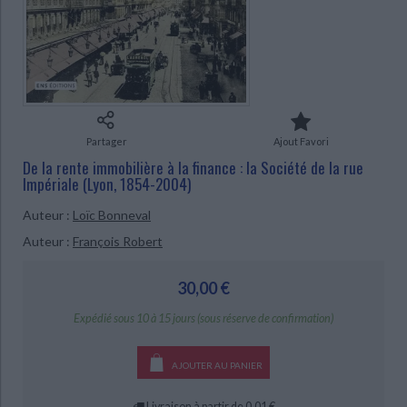
Ecologie - Environnement
Danse
Religions - Spiritualités
Bibliothèque de la Pléiade
Critique et histoire littéraire
Histoire de France
Biographies historiques
Classiques scolaires
Littérature ancienne et médiévale
CHARGEMENT...
Histoire - Généralités
Histoire des pays
Littérature de voyage
Audio - Livres lus
Histoire ancienne
Géographie
Littérature en version originale
Humour
Culture scientifique
Partager
Ajout Favori
De la rente immobilière à la finance : la Société de la rue
Impériale (Lyon, 1854-2004)
Auteur :
Loïc Bonneval
Auteur :
François Robert
30,00 €
Expédié sous 10 à 15 jours (sous réserve de confirmation)
AJOUTER AU PANIER
Livraison à partir de 0,01 €