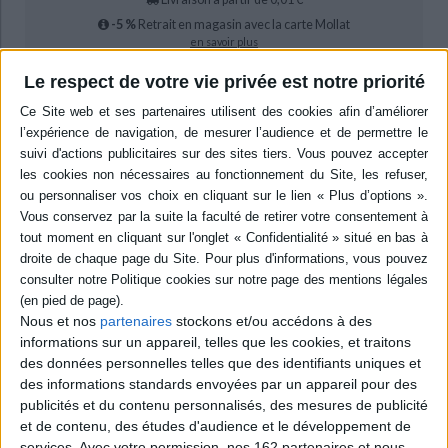
-5 %
Retrait en magasin avec la carte Mollat
en savoir plus
Le respect de votre vie privée est notre priorité
Résumé
Histoire de la Société de la rue Impériale, qui a géré des immeubles dans la
ville de Lyon pendant plus de cent cinquante ans, de 1854 à sa disparition
en 2004. Les auteurs décrivent son évolution progressive vers un
processus de financiarisation à la fin des années 1960, parachevé après
son rachat par le fonds souverain d'Abu Dhabi. ©Electre 2026
Quatrième de couverture
De la rente immobilière à la finance
La Société de la rue Impériale (1854-2004)
Nous et nos
partenaires
stockons et/ou accédons à des
Doyenne des sociétés immobilières du Second Empire (antérieure même
aux sociétés parisiennes), la Société de la rue Impériale (SRI) offre la
informations sur un appareil, telles que les cookies, et traitons
possibilité de restituer plus de 150 ans de gestion immobilière d'un bâti
des données personnelles telles que des identifiants uniques et
« haussmannien » dans la principale artère d'une grande ville, Lyon.
des informations standards envoyées par un appareil pour des
De sa création (1854) à sa disparition (2004), la SRI n'a cessé de placer la
publicités et du contenu personnalisés, des mesures de publicité
gestion des immeubles au centre de ses activités. Cette longévité
et de contenu, des études d'audience et le développement de
exceptionnelle tranche avec les durées éphémères des sociétés
services.
Avec votre permission, nos 162 partenaires et nous-