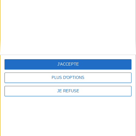
Qui sommes-nous
Mentions Légales
Frais de port & Livraison
Conditions Générales de Vente
À votre service
Offres d'emploi
Offres Partenaires
J'ACCEPTE
À découvrir
FeniXX
PLUS D'OPTIONS
EDRLab
JE REFUSE
RetroNews
BnF : portail des métiers du livre
Cercle de la librairie
Les chèques cadeaux Mollat
Contact
Horaires
Librairie Mollat
La librairie Mollat vous accueille