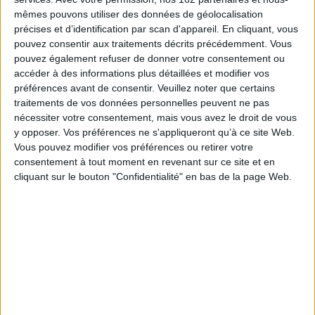
immobilières nées dans la foulée des politiques de grands travaux au
e
mêmes pouvons utiliser des données de géolocalisation
XIX
siècle. Tout au long de son existence, la détention d'un patrimoine
immobilier d'exception lui a assuré une rente sur laquelle elle a assis son
précises et d’identification par scan d'appareil. En cliquant, vous
expansion.
pouvez consentir aux traitements décrits précédemment. Vous
Elle bascule progressivement dans une logique financière à la fin des
pouvez également refuser de donner votre consentement ou
années 1960 à la suite d'une prise de contrôle par le milieu bancaire des
accéder à des informations plus détaillées et modifier vos
grosses sociétés immobilières. Le rachat de la SRI par le fonds souverain
préférences avant de consentir.
Veuillez noter que certains
d'Abu Dhabi achève le processus de financiarisation d'une des pièces les
traitements de vos données personnelles peuvent ne pas
plus prestigieuses de l'immobilier lyonnais.
nécessiter votre consentement, mais vous avez le droit de vous
Nourrie par des archives exceptionnelles, l'histoire de cette société
y opposer. Vos préférences ne s'appliqueront qu’à ce site Web.
immobilière permet de retracer, dans le temps long, les transformations
Vous pouvez modifier vos préférences ou retirer votre
des espaces urbains et de mieux comprendre le rôle du capital financier
dans la production de la ville. Elle constitue de ce fait une approche
consentement à tout moment en revenant sur ce site et en
originale de l'imbrication de l'économique et de l'urbain.
cliquant sur le bouton "Confidentialité" en bas de la page Web.
Fiche Technique
Paru le :
21/06/2019
Thématique :
Economie générale
Auteur(s) :
Auteur :
Loïc Bonneval
Auteur :
François Robert
Éditeur(s) :
ENS Editions
Collection(s) :
Sociétés, espaces, temps
Série(s) :
Non précisé.