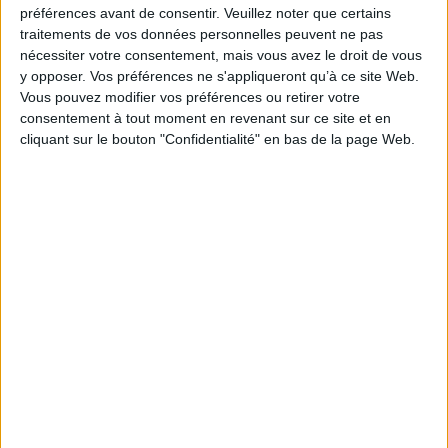
préférences avant de consentir.
Veuillez noter que certains
Contributeur(s) :
Traducteur : Nathalie Bontemps - Préfacier : Emma
traitements de vos données personnelles peuvent ne pas
Aubin-Boltanski
nécessiter votre consentement, mais vous avez le droit de vous
Série(s) :
Non précisé.
y opposer. Vos préférences ne s'appliqueront qu’à ce site Web.
ISBN :
Vous pouvez modifier vos préférences ou retirer votre
978-2-35159-746-0
consentement à tout moment en revenant sur ce site et en
EAN13 :
9782351597460
cliquant sur le bouton "Confidentialité" en bas de la page Web.
Reliure :
Broché
Pages :
391
Hauteur: 23.0 cm / Largeur 17.0 cm
Épaisseur: 2.5 cm
Poids: 800 g
Découvrez nos Newsletters Mollat !
JE M'INSCRIS