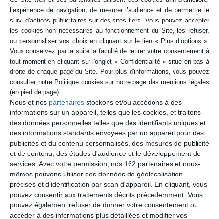
commencée en 2011, qu'il s'agisse de villes, de villages, de banlieues ou
de quartiers. Le récit des débuts du mouvement, de son expansion, de ses
conséquences ainsi que des différentes initiatives citoyennes mises en
place est donné, à partir de faits soigneusement référencés. ©Electre
2026
Quatrième de couverture
Ce livre présente, sous forme documentaire, cinquante villes, villages,
communes, banlieues et quartiers syriens qui se sont révoltés en 2011.
Les textes rapportent le début du mouvement de révolte, son expansion,
ses répercussions dans chaque région, et les initiatives qui rendent
Nous et nos
partenaires
stockons et/ou accédons à des
compte des différents aspects et évolutions du mouvement.
informations sur un appareil, telles que les cookies, et traitons
Ce sont des oeuvres réalisées par des artistes, des activistes et des
des données personnelles telles que des identifiants uniques et
habitants des lieux cités, certains auteurs étant anonymes, qui illustrent
des informations standards envoyées par un appareil pour des
les textes choisis.
publicités et du contenu personnalisés, des mesures de publicité
Fiche Technique
et de contenu, des études d'audience et le développement de
Paru le :
19/10/2018
services.
Avec votre permission, nos 162 partenaires et nous-
mêmes pouvons utiliser des données de géolocalisation
Thématique :
Sciences politiques
Relations internationales et géopolitique
précises et d’identification par scan d'appareil. En cliquant, vous
Auteur(s) :
Non précisé.
pouvez consentir aux traitements décrits précédemment. Vous
Éditeur(s) :
Presses de l'IFPO
pouvez également refuser de donner votre consentement ou
accéder à des informations plus détaillées et modifier vos
Collection(s) :
Contemporain publications