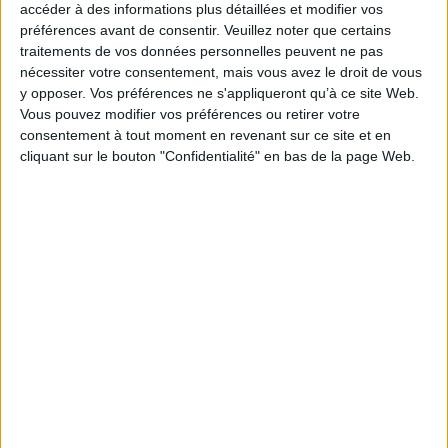
accéder à des informations plus détaillées et modifier vos
préférences avant de consentir.
Veuillez noter que certains
traitements de vos données personnelles peuvent ne pas
nécessiter votre consentement, mais vous avez le droit de vous
y opposer. Vos préférences ne s'appliqueront qu’à ce site Web.
Vous pouvez modifier vos préférences ou retirer votre
consentement à tout moment en revenant sur ce site et en
cliquant sur le bouton "Confidentialité" en bas de la page Web.
Israël-Palestine : histoire,
société, économie : un atlas
géopolitique pour tout
Relations internationales
comprendre
Auteur :
Jean-Jacques Roche
Auteur :
Delphine Papin
Éditeur(s) :
LGDJ
Éditeur(s) :
Tallandier
Le Monde Editions
Une introduction aux
relations internationales qui
Cinquante cartes et des
présente à la fois les
infographies pour
techniques d'analyse et les
comprendre le conflit
objets auxquels elles
israélo-palestinien depuis
s'appliquent, abordés à partir
son origine. Les guerres des
de quatre scènes distinctes :
Six Jours et du Kippour, les
la société étatique, les
accords d'Oslo, les multiples