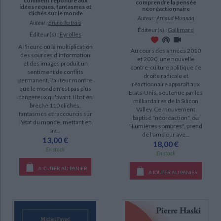
comment répondre aux
comprendre la pensée
idées reçues, fantasmes et
néoréactionnaire
clichés sur le monde
Auteur :
Arnaud Miranda
Auteur :
Bruno Tertrais
Éditeur(s) :
Gallimard
Éditeur(s) :
Eyrolles
A l'heure où la multiplication
Au cours des années 2010
des sources d'information
et 2020, une nouvelle
et des images produit un
contre-culture politique de
sentiment de conflits
droite radicale et
permanent, l'auteur montre
réactionnaire apparaît aux
que le monde n'est pas plus
Etats-Unis, soutenue par les
dangereux qu'avant. Il bat en
milliardaires de la Silicon
brèche 110 clichés,
Valley. Ce mouvement
fantasmes et raccourcis sur
baptisé "néoréaction", ou
l'état du monde, mettant en
"Lumières sombres", prend
av...
de l'ampleur ave...
13,00 €
18,00 €
En stock
En stock
AJOUTER AU PANIER
AJOUTER AU PANIER