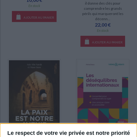
il donne des clés pour
En stock
comprendre les grands
périls qui marqueront les
AJOUTER AU PANIER
décenn...
22,00 €
En stock
AJOUTER AU PANIER
Le respect de votre vie privée est notre priorité