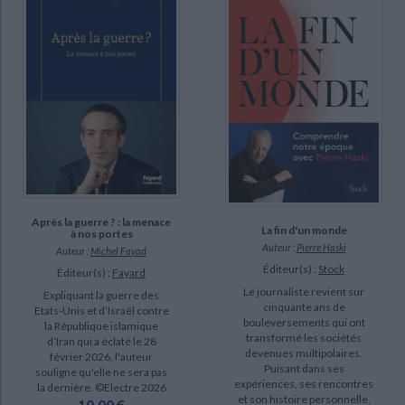
Après la guerre ? : la menace
La fin d'un monde
à nos portes
Auteur :
Pierre Haski
Auteur :
Michel Fayad
Éditeur(s) :
Stock
Éditeur(s) :
Fayard
Le journaliste revient sur
Expliquant la guerre des
cinquante ans de
Etats-Unis et d’Israël contre
bouleversements qui ont
la République islamique
transformé les sociétés
d’Iran qui a éclaté le 28
devenues multipolaires.
février 2026, l'auteur
Puisant dans ses
souligne qu'elle ne sera pas
expériences, ses rencontres
la dernière. ©Electre 2026
et son histoire personnelle,
10,00 €