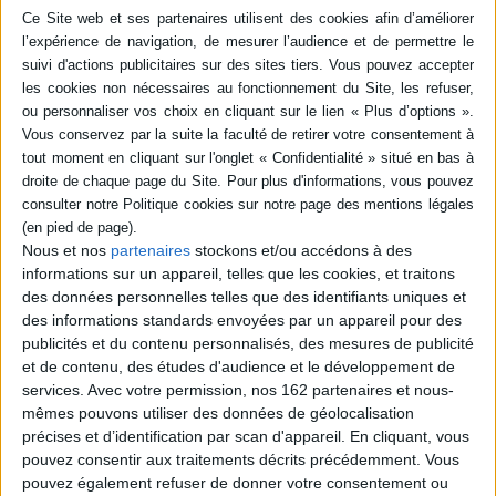
Les déséquilibres
internationaux
Auteur :
Michel Dupuy
La paix est notre avenir : un
voyage de réconciliation en
Éditeur(s) :
Bréal
Terre sainte
Une approche thématique
Auteur :
Aziz Abu Sarah
des principaux enjeux
Éditeur(s) :
L'arbre qui
relatifs aux déséquilibres
marche
internationaux
Une proposition de
contemporains. L'auteur
réconciliation entre la
fournit des éléments
Palestine et Israël pour une
factuels et des réflexions
paix durable, à travers la
sur des thématiques
découverte de l'histoire
diverses, illustrés de
Nous et nos
partenaires
stockons et/ou accédons à des
politique et intime reliant les
tableaux, de graphiques et
informations sur un appareil, telles que les cookies, et traitons
habitants des deux zones
de schémas. ©Electre 2026
géographiques. ©Electre
des données personnelles telles que des identifiants uniques et
11,90 €
2026
des informations standards envoyées par un appareil pour des
Disponible chez l'éditeur
19,90 €
publicités et du contenu personnalisés, des mesures de publicité
Disponible chez l'éditeur
AJOUTER AU PANIER
et de contenu, des études d'audience et le développement de
services.
Avec votre permission, nos 162 partenaires et nous-
AJOUTER AU PANIER
mêmes pouvons utiliser des données de géolocalisation
précises et d’identification par scan d'appareil. En cliquant, vous
pouvez consentir aux traitements décrits précédemment. Vous
pouvez également refuser de donner votre consentement ou