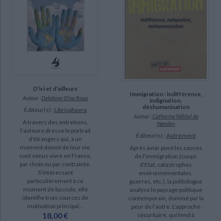
Gemenne, François (4)
Liauzu, Claude (4)
Mankou, Brice Arsène (4)
SUPPORT
livre (533)
D'ici et d'ailleurs
Immigration : indifférence,
Auteur :
Delphine-Elisa Roux
indignation,
revue (71)
déshumanisation
Éditeur(s) :
Librisphaera
Auteur :
Catherine Wihtol de
IAD (35)
A travers des entretiens,
Wenden
l'auteure dresse le portrait
poche (31)
Éditeur(s) :
Autrement
d'étrangers qui, à un
moment donné de leur vie,
Après avoir posé les causes
sont venus vivre en France,
de l'immigration (coups
SÉRIE
par choix ou par contrainte.
d'Etat, catastrophes
S'intéressant
environnementales,
Le desexil de l'exil : une expérience d'université libre (3)
particulièrement à ce
guerres, etc.), la politologue
moment de bascule, elle
analyse le paysage politique
Aux origines de la nation ivoirienne, 1893-1946 (2)
identifie trois sources de
contemporain, dominé par la
motivation principal...
Manuel sur la conception de formations à la compétence interculturelle
peur de l'autre. L'approche
18,00 €
sécuritaire, qui tend à
(2)