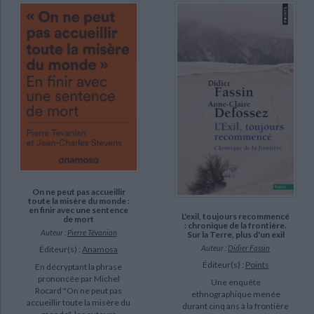
On ne peut pas accueillir
toute la misère du monde :
en finir avec une sentence
L'exil, toujours recommencé
de mort
: chronique de la frontière.
Auteur :
Pierre Tévanian
Sur la Terre, plus d'un exil
Auteur :
Didier Fassin
Éditeur(s) :
Anamosa
Éditeur(s) :
Points
En décryptant la phrase
prononcée par Michel
Une enquête
Rocard "On ne peut pas
ethnographique menée
accueillir toute la misère du
durant cinq ans à la frontière