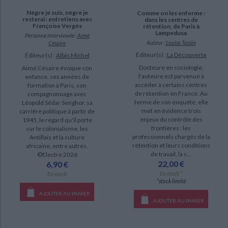
Nègre je suis, nègre je
Comme on les enferme :
resterai : entretiens avec
dans les centres de
Françoise Vergès
rétention, de Paris à
Lampedusa
Personne interviewée :
Aimé
Auteur :
Louise Tassin
Césaire
Éditeur(s) :
La Découverte
Éditeur(s) :
Albin Michel
Docteure en sociologie,
Aimé Césaire évoque son
l'auteure est parvenue à
enfance, ses années de
accéder à certains centres
formation à Paris, son
de rétention en France. Au
compagnonnage avec
terme de son enquête, elle
Léopold Sédar Senghor, sa
met en évidence trois
carrière politique à partir de
enjeux du contrôle des
1945, le regard qu'il porte
frontières : les
sur le colonialisme, les
professionnels chargés de la
Antillais et la culture
rétention et leurs conditions
africaine, entre autres.
de travail, la s...
©Electre 2026
22,00 €
6,90 €
En stock *
En stock
*stock limité
AJOUTER AU PANIER
AJOUTER AU PANIER