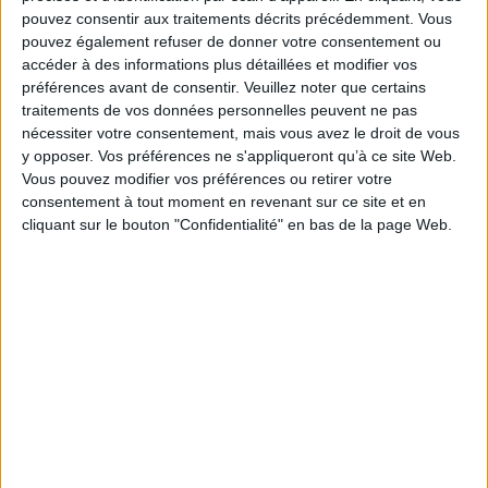
*stock limité
pouvez consentir aux traitements décrits précédemment. Vous
AJOUTER AU PANIER
pouvez également refuser de donner votre consentement ou
AJOUTER AU PANIER
accéder à des informations plus détaillées et modifier vos
préférences avant de consentir.
Veuillez noter que certains
traitements de vos données personnelles peuvent ne pas
nécessiter votre consentement, mais vous avez le droit de vous
y opposer. Vos préférences ne s'appliqueront qu’à ce site Web.
Vous pouvez modifier vos préférences ou retirer votre
consentement à tout moment en revenant sur ce site et en
cliquant sur le bouton "Confidentialité" en bas de la page Web.
Toussaint Louverture : La
Rassemblement familial :
Révolution française et le
bref récit d'une hospitalité
problème colonial
française
Auteur :
Aimé Césaire
Auteur :
Marie-Caroline Saglio-