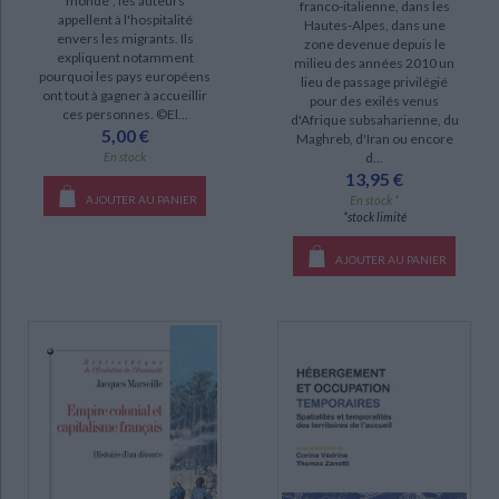
monde", les auteurs
franco-italienne, dans les
appellent à l'hospitalité
Hautes-Alpes, dans une
envers les migrants. Ils
zone devenue depuis le
expliquent notamment
milieu des années 2010 un
pourquoi les pays européens
lieu de passage privilégié
ont tout à gagner à accueillir
pour des exilés venus
ces personnes. ©El...
d'Afrique subsaharienne, du
5,00 €
Maghreb, d'Iran ou encore
d...
En stock
13,95 €
En stock *
AJOUTER AU PANIER
*stock limité
AJOUTER AU PANIER