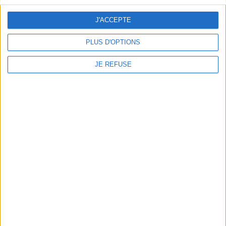
AJOUTER AU PANIER
Disponible chez l'éditeur
J'ACCEPTE
AJOUTER AU PANIER
PLUS D'OPTIONS
JE REFUSE
Un long siècle d'exils :
proscrits, évacués,
apatrides, réfugiés,
expulsés, déplacés,
Portrait du colonisé.
(r)apatriés des années 1870
Portrait du colonisateur
aux années 1980