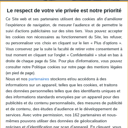
Le respect de votre vie privée est notre priorité
Empire colonial et
capitalisme français :
Hébergement et
histoire d'un divorce
occupation temporaires :
spatialités et temporalités
Auteur :
Jacques Marseille
des territoires de l'accueil
Éditeur(s) :
Albin Michel
Éditeur(s) :
l'Oeil d'or
Au lendemain de la Seconde
A la lumière de contextes
Guerre mondiale, beaucoup
sociaux, spatiaux,
pensent que les colonies
historiques, géopolitiques et
sont une bonne affaire. La
Nous et nos
partenaires
stockons et/ou accédons à des
juridiques, les contributeurs
fraction la plus moderne du
pointent la complexité des
informations sur un appareil, telles que les cookies, et traitons
patronat considère au
politiques d'accueil. Ils
des données personnelles telles que des identifiants uniques et
contraire qu'il faut s'en
mettent en lumière les
des informations standards envoyées par un appareil pour des
débarrasser. Cet ouvrage
formes d'expérimentations
déchiffre les mythes et
publicités et du contenu personnalisés, des mesures de publicité
qui placent au coeur de leurs
réalités économiques de
logiques les dimensions
et de contenu, des études d'audience et le développement de
l'empire col...
morale...
services.
Avec votre permission, nos 162 partenaires et nous-
23,90 €
26,00 €
mêmes pouvons utiliser des données de géolocalisation
Disponible chez l'éditeur
En stock *
précises et d’identification par scan d'appareil. En cliquant, vous