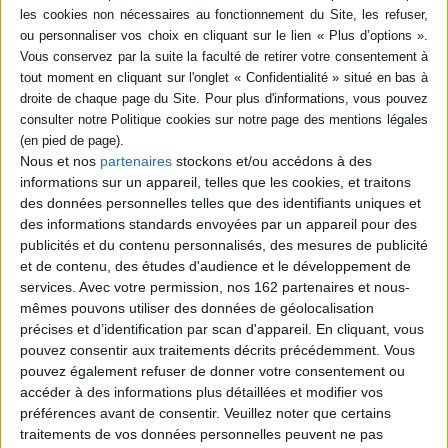
l'hiver afin de retrouver son fils. ©Electre 2026
Quatrième de couverture
La fameuse invasion de la Sicile par les ours
Tout commence le jour où Tonin, le fils du roi des ours, est enlevé par des
chasseurs dans les montagnes de Sicile... Profitant de la rigueur d'un hiver
qui menace son peuple de famine, le roi décide alors d'envahir la plaine où
Nous et nos
partenaires
stockons et/ou accédons à des
habitent les hommes. Avec l'aide de son armée et d'un magicien, il réussit
à vaincre et finit par retrouver Tonin. Mais il comprend vite que le peuple
informations sur un appareil, telles que les cookies, et traitons
des ours n'est pas fait pour vivre au pays des hommes...
des données personnelles telles que des identifiants uniques et
des informations standards envoyées par un appareil pour des
À partir de 7 ans
publicités et du contenu personnalisés, des mesures de publicité
Fiche Technique
et de contenu, des études d'audience et le développement de
Paru le :
23/05/2019
services.
Avec votre permission, nos 162 partenaires et nous-
mêmes pouvons utiliser des données de géolocalisation
Thématique :
Premières lectures 8 à 9 ans
précises et d’identification par scan d'appareil. En cliquant, vous
Auteur(s) :
Auteur :
Dino Buzzati
pouvez consentir aux traitements décrits précédemment. Vous
Éditeur(s) :
Gallimard-Jeunesse
pouvez également refuser de donner votre consentement ou
Collection(s) :
Ecoutez lire
accéder à des informations plus détaillées et modifier vos
préférences avant de consentir.
Veuillez noter que certains
Contributeur(s) :
Traducteur : Hélène Pasquier - Narrateur : Jean-Claude
traitements de vos données personnelles peuvent ne pas
Carrère