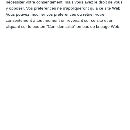
nécessiter votre consentement, mais vous avez le droit de vous
Série(s) :
Non précisé.
y opposer. Vos préférences ne s'appliqueront qu’à ce site Web.
ISBN :
978-2-07-512830-8
Vous pouvez modifier vos préférences ou retirer votre
consentement à tout moment en revenant sur ce site et en
EAN13 :
9782075128308
cliquant sur le bouton "Confidentialité" en bas de la page Web.
Poids: 0 g
Découvrez nos Newsletters Mollat !
JE M'INSCRIS
Informations pratiques
Conditions d'utilisation du site
Qui sommes-nous
Mentions Légales
Frais de port & Livraison
Conditions Générales de Vente