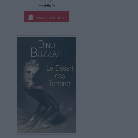
En stock *
*stock limité
AJOUTER AU PANIER