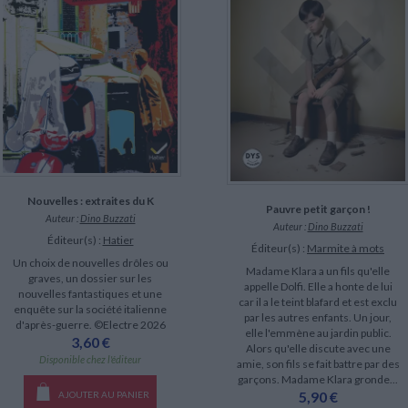
LITTÉRATURE DE VOYAGE
Dictionnaires Français
Histoire moderne
Relations et politiques
internationales
Dictionnaires Bilingues
Récits des voyageurs et des
Histoire contemporaine
explorateurs
Sécurité nationale - Défense
Langues universitaires -
BIOGRAPHIES HISTORIQUES
Dictionnaires et méthodes
ECOLOGIE - ENVIRONNEMENT
Biographies historiques
Méthodes Langues Grand public
Ecologie
Français langues étrangères
HISTOIRE - GÉNÉRALITÉS
Historiographie
Etudes historiques
Généalogie - Héraldique
Franc-maçonnerie
Nouvelles : extraites du K
CHARGEMENT...
Pauvre petit garçon !
Auteur :
Dino Buzzati
Auteur :
Dino Buzzati
Éditeur(s) :
Hatier
Éditeur(s) :
Marmite à mots
Un choix de nouvelles drôles ou
Madame Klara a un fils qu'elle
graves, un dossier sur les
appelle Dolfi. Elle a honte de lui
nouvelles fantastiques et une
car il a le teint blafard et est exclu
enquête sur la société italienne
par les autres enfants. Un jour,
d'après-guerre. ©Electre 2026
elle l'emmène au jardin public.
3,60 €
Alors qu'elle discute avec une
Disponible chez l'éditeur
amie, son fils se fait battre par des
garçons. Madame Klara gronde...
5,90 €
AJOUTER AU PANIER