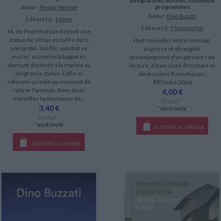
intégral avec dossier, nouveaux
programmes
Auteur :
Prosper Mérimée
Auteur :
Dino Buzzati
Éditeur(s) :
Hatier
Éditeur(s) :
Flammarion
M. de Peyrehorade détient une
statue de Vénus installée dans
Huit nouvelles entre humour,
son jardin. Son fils, qui doit se
angoisse et étrangeté
marier, accroche la bague en
accompagnées d'un parcours de
diamant destinée à la mariée au
lecture, d'exercices d'écriture et
doigt de la statue. Celle-ci
de dossiers thématiques.
referme sa main au moment de
©Electre 2026
retirer l'anneau. Avec deux
4,00 €
nouvelles fantastiques de...
En stock *
3,40 €
*stock limité
En stock *
*stock limité
AJOUTER AU PANIER
AJOUTER AU PANIER