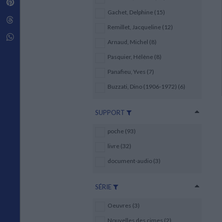
Pinterest
Techniques de construction
SCIENCE FICTION ET FANTASY
Vie familiale
Disciplines paramédicales
Gachet, Delphine (15)
Matériaux de l’architecture
Littérature SF et Fantasy
Threads
Ouvrages Généraux
Urbanisme
SOCIOLOGIE
Remillet, Jacqueline (12)
Sociologie générale
Whatsapp
Arnaud, Michel (8)
Travail social
Santé et société
Pasquier, Hélène (8)
Panafieu, Yves (7)
ETHNOLOGIE
Anthropologie
Buzzati, Dino (1906-1972) (6)
Ethnologie par pays
SUPPORT
poche (93)
livre (32)
document-audio (3)
SÉRIE
Oeuvres (3)
Nouvelles des cimes (2)