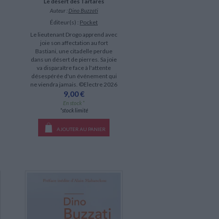
Le désert des Tartares
Auteur :
Dino Buzzati
Éditeur(s) :
Pocket
Le lieutenant Drogo apprend avec
joie son affectation au fort
Bastiani, une citadelle perdue
dans un désert de pierres. Sa joie
va disparaître face à l'attente
désespérée d'un événement qui
ne viendra jamais. ©Electre 2026
9,00 €
En stock *
*stock limité
AJOUTER AU PANIER