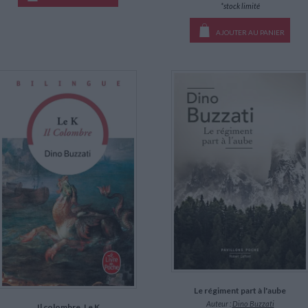
*stock limité
AJOUTER AU PANIER
Le régiment part à l'aube
Auteur :
Dino Buzzati
Il colombre. Le K