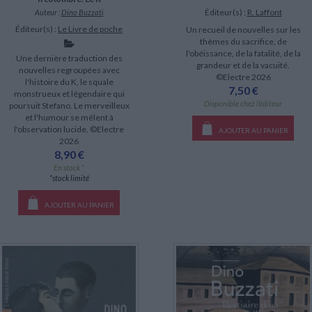
Éditeur(s) :
R. Laffont
Auteur :
Dino Buzzati
Éditeur(s) :
Le Livre de poche
Un recueil de nouvelles sur les
thèmes du sacrifice, de
l'obéissance, de la fatalité, de la
Une dernière traduction des
grandeur et de la vacuité.
nouvelles regroupées avec
©Electre 2026
l'histoire du K, le squale
7,50 €
monstrueux et légendaire qui
Disponible chez l'éditeur
poursuit Stefano. Le merveilleux
et l'humour se mêlent à
l'observation lucide. ©Electre
AJOUTER AU PANIER
2026
8,90 €
En stock *
*stock limité
AJOUTER AU PANIER