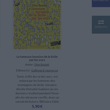
Mes Alertes
Antiquité
Mythologies
GÉOGRAPHIE
Géographie - Démographie -
Territoire
Mollat Pro
CULTURE SCIENTIFIQUE
Essais scientifique
Astronomie
La fameuse invasion de la Sicile
par les ours
Auteur :
Dino Buzzati
Éditeur(s) :
Gallimard-Jeunesse
Tonin, le fils du roi des ours, est
enlevé par les hommes des
montagnes de Sicile. Son père
décide d'envahir la plaine où ces
derniers résident pendant l'hiver
afin de retrouver son fils. Avec un
carnet de lecture. ©Electre 2026
5,90 €