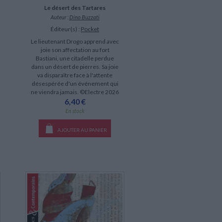
Le désert des Tartares
Auteur :
Dino Buzzati
Éditeur(s) :
Pocket
Le lieutenant Drogo apprend avec
joie son affectation au fort
Bastiani, une citadelle perdue
dans un désert de pierres. Sa joie
va disparaître face à l'attente
désespérée d'un événement qui
ne viendra jamais. ©Electre 2026
6,40 €
En stock
AJOUTER AU PANIER