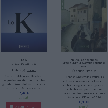
Le K
Nouvelles italiennes
d'aujourd'hui. Novelle italiane di
Auteur :
Dino Buzzati
oggi
Éditeur(s) :
Pocket
Éditeur(s) :
Pocket
Un recueil de nouvelles dans
Propose 8 nouvelles d'auteurs
lesquelles se retrouvent tous les
italiens contemporains dans une
grands thèmes de l'imaginaire de
édition bilingue annotée, pour se
D. Buzzati. ©Electre 2026
perfectionner par un contact
7,40 €
direct avec les oeuvres d'auteurs
étrangers. ©Electre 2026
En stock
8,10 €
En stock *
AJOUTER AU PANIER