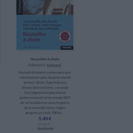
Nouvelles à chute
Éditeur(s) :
Magnard
Recueil de textes contemporains
sélectionnés pour la particularité
de leur chute. Il permet aux
élèves de troisième, seconde
(enseignement général et
professionnel) et terminale BEP
de se familiariser avec le genre
de la nouvelle et les règles
propres au récit. ©Elec...
5,40 €
En stock *
*stock limité