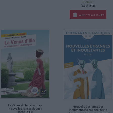
En stock *
*stock limité
AJOUTER AU PANIER
La Vénus d'Ille : et autres
Nouvelles étranges et
nouvelles fantastiques :
inquiétantes : collège, texte
anthologie