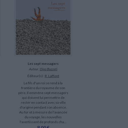
Les sept messagers
Auteur :
Dino Buzzati
Éditeur(s) :
R. Laffont
Le fils d'un roi se rend à la
frontière du royaume de son
père. Il emmène sept messagers
qui doivent lui permettre de
rester en contact avec sa ville
d'origine pendant son absence.
Au fur et à mesure de l'avancée
du voyage, les nouvelles
l'avertissent de profonds cha...
8,00 €