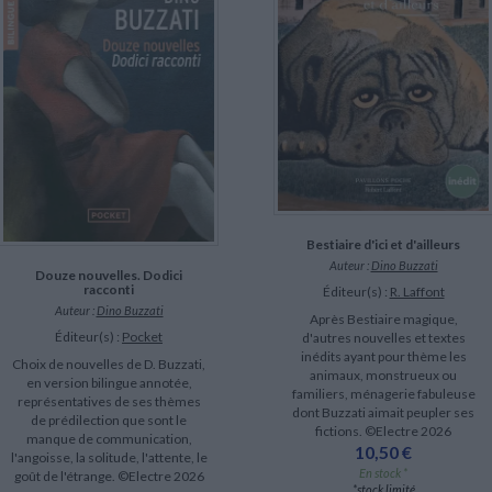
Bestiaire d'ici et d'ailleurs
Auteur :
Dino Buzzati
Douze nouvelles. Dodici
racconti
Éditeur(s) :
R. Laffont
Auteur :
Dino Buzzati
Après Bestiaire magique,
Éditeur(s) :
Pocket
d'autres nouvelles et textes
inédits ayant pour thème les
Choix de nouvelles de D. Buzzati,
animaux, monstrueux ou
en version bilingue annotée,
familiers, ménagerie fabuleuse
représentatives de ses thèmes
dont Buzzati aimait peupler ses
de prédilection que sont le
fictions. ©Electre 2026
manque de communication,
10,50 €
l'angoisse, la solitude, l'attente, le
En stock *
goût de l'étrange. ©Electre 2026
*stock limité