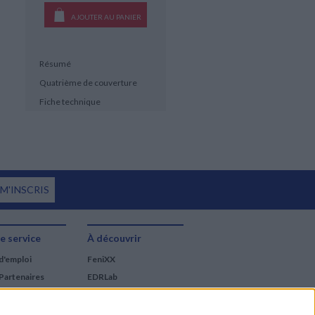
AJOUTER AU PANIER
Résumé
Quatrième de couverture
Fiche technique
 M'INSCRIS
e service
À découvrir
d'emploi
FeniXX
Partenaires
EDRLab
RetroNews
BnF : portail des métiers