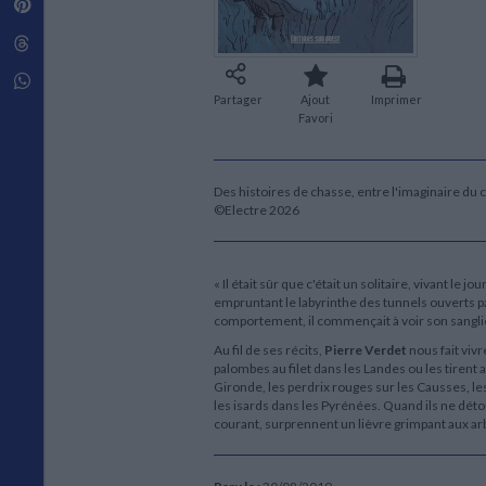
Pinterest
Techniques de construction
SCIENCE FICTION ET FANTASY
Vie familiale
Disciplines paramédicales
Matériaux de l’architecture
Littérature SF et Fantasy
Threads
Ouvrages Généraux
Urbanisme
SOCIOLOGIE
Sociologie générale
Whatsapp
Partager
Ajout
Imprimer
Travail social
Favori
Santé et société
ETHNOLOGIE
Anthropologie
Des histoires de chasse, entre l'imaginaire du 
Ethnologie par pays
©Electre 2026
« Il était sûr que c'était un solitaire, vivant le
empruntant le labyrinthe des tunnels ouverts p
comportement, il commençait à voir son sanglie
Au fil de ses récits,
Pierre Verdet
nous fait viv
palombes au filet dans les Landes ou les tirent a
Gironde, les perdrix rouges sur les Causses, le
les isards dans les Pyrénées. Quand ils ne dét
courant, surprennent un lièvre grimpant aux arbr