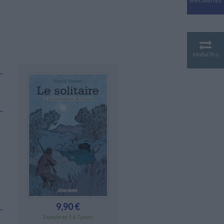
Mes Alertes
Antiquité
Mythologies
GÉOGRAPHIE
Géographie - Démographie -
Territoire
Mollat Pro
CULTURE SCIENTIFIQUE
Essais scientifique
Astronomie
t
9,90 €
Expédié en 5 à 7 jours.