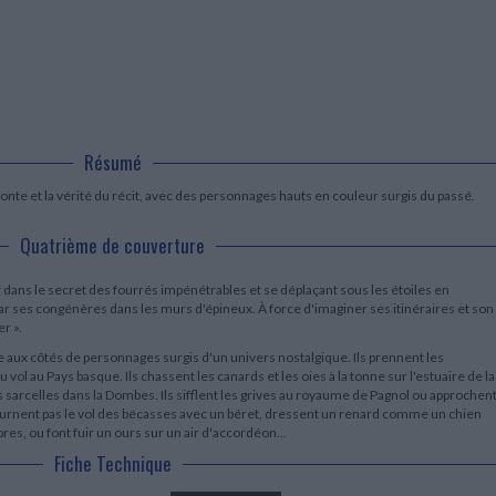
LITTÉRATURE DE VOYAGE
Dictionnaires Français
Histoire moderne
Relations et politiques
internationales
Dictionnaires Bilingues
Récits des voyageurs et des
Histoire contemporaine
explorateurs
Sécurité nationale - Défense
Langues universitaires -
BIOGRAPHIES HISTORIQUES
Dictionnaires et méthodes
ECOLOGIE - ENVIRONNEMENT
Biographies historiques
Méthodes Langues Grand public
Ecologie
Français langues étrangères
HISTOIRE - GÉNÉRALITÉS
Historiographie
Résumé
Etudes historiques
conte et la vérité du récit, avec des personnages hauts en couleur surgis du passé.
Généalogie - Héraldique
Franc-maçonnerie
Quatrième de couverture
 jour dans le secret des fourrés impénétrables et se déplaçant sous les étoiles en
ar ses congénères dans les murs d'épineux. À force d'imaginer ses itinéraires et son
r ».
re aux côtés de personnages surgis d'un univers nostalgique. Ils prennent les
u vol au Pays basque. Ils chassent les canards et les oies à la tonne sur l'estuaire de la
s sarcelles dans la Dombes. Ils sifflent les grives au royaume de Pagnol ou approchen
ournent pas le vol des bécasses avec un béret, dressent un renard comme un chien
es, ou font fuir un ours sur un air d'accordéon...
Fiche Technique