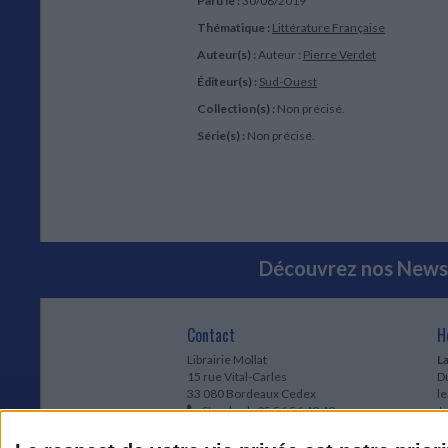
Paru le :
30/08/2019
Thématique :
Littérature Française
Auteur(s) :
Auteur :
Pierre Verdet
Éditeur(s) :
Sud-Ouest
Collection(s) :
Non précisé.
Série(s) :
Non précisé.
Découvrez nos Newsl
Contact
H
Librairie Mollat
La
15 rue Vital-Carles
Du
33 080 Bordeaux Cedex
l
Standard :
05 56 56 40 40
Jo
Service client mollat.com :
05 56 56 40
1e
83
* 