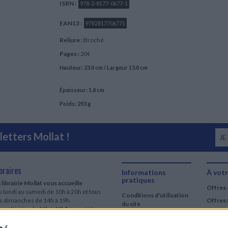
ISBN :
978-2-8177-0677-1
EAN13 :
9782817706771
Reliure :
Broché
Pages :
204
Hauteur: 23.0 cm / Largeur 15.0 cm
Épaisseur: 1.8 cm
Poids: 293 g
etters Mollat !
JE
oraires
Informations
À votr
pratiques
 librairie Mollat vous accueille
Offres 
 lundi au samedi de 10h à 20h et tous
Conditions d'utilisation
es dimanches de 14h à 19h
Offres 
du site
urs fériés : de 11h à 19h* excepté le
Qui sommes-nous
r mai, le 25 décembre et le 1er janvier
Si le jour férié est un dimanche, de 14h