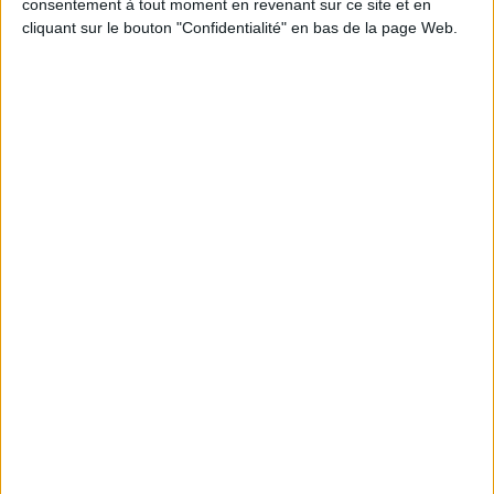
consentement à tout moment en revenant sur ce site et en
cliquant sur le bouton "Confidentialité" en bas de la page Web.
JE M'INSCRIS
Informations pratiques
Conditions d'utilisation du site
Qui sommes-nous
Mentions Légales
Frais de port & Livraison
Conditions Générales de Vente
À votre service
Offres d'emploi
Offres Partenaires
À découvrir
FeniXX
EDRLab
RetroNews