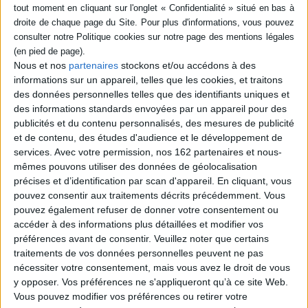
Paru le :
05/11/2019
Thématique :
Policier
Auteur(s) :
Auteur :
Faget, Jacques (1948-....)
Nous et nos
partenaires
stockons et/ou accédons à des
Éditeur(s) :
Sud-Ouest
informations sur un appareil, telles que les cookies, et traitons
Collection(s) :
Non précisé.
des données personnelles telles que des identifiants uniques et
des informations standards envoyées par un appareil pour des
Série(s) :
Non précisé.
publicités et du contenu personnalisés, des mesures de publicité
ISBN :
Non précisé.
et de contenu, des études d'audience et le développement de
services.
Avec votre permission, nos 162 partenaires et nous-
EAN13 :
9782817707006
mêmes pouvons utiliser des données de géolocalisation
précises et d’identification par scan d'appareil. En cliquant, vous
Pages :
0
pouvez consentir aux traitements décrits précédemment. Vous
Hauteur: 0.0 cm / Largeur 0.0 cm
pouvez également refuser de donner votre consentement ou
accéder à des informations plus détaillées et modifier vos
Épaisseur: 0.0 cm
préférences avant de consentir.
Veuillez noter que certains
Poids: 0 g
traitements de vos données personnelles peuvent ne pas
nécessiter votre consentement, mais vous avez le droit de vous
y opposer. Vos préférences ne s'appliqueront qu’à ce site Web.
Découvrez nos Newsletters Mollat !
Vous pouvez modifier vos préférences ou retirer votre