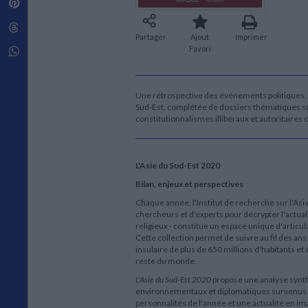
Pinterest
Techniques de construction
SCIENCE FICTION ET FANTASY
Vie familiale
Disciplines paramédicales
Matériaux de l’architecture
Littérature SF et Fantasy
Threads
Ouvrages Généraux
Urbanisme
SOCIOLOGIE
Partager
Ajout
Imprimer
Favori
Sociologie générale
Whatsapp
Travail social
Santé et société
Une rétrospective des événements politiques,
ETHNOLOGIE
Sud-Est, complétée de dossiers thématiques sur 
Anthropologie
constitutionnalismes illibéraux et autoritaire
Ethnologie par pays
L'Asie du Sud-Est 2020
Bilan, enjeux et perspectives
Chaque année, l'Institut de recherche sur l'As
chercheurs et d'experts pour décrypter l'actuali
religieux - constitue un espace unique d'articu
Cette collection permet de suivre au fil des an
insulaire de plus de 650 millions d'habitants e
reste du monde.
L'Asie du Sud-Est 2020
propose une analyse synth
environnementaux et diplomatiques survenus e
personnalités de l'année et une actualité en 