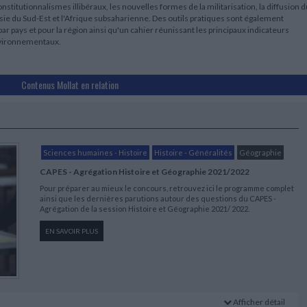
constitutionnalismes illibéraux, les nouvelles formes de la militarisation, la diffusion 
sie du Sud-Est et l'Afrique subsaharienne. Des outils pratiques sont également
ar pays et pour la région ainsi qu'un cahier réunissant les principaux indicateurs
vironnementaux.
Contenus Mollat en relation
Sciences humaines - Histoire
Histoire - Généralités
Géographie
CAPES - Agrégation Histoire et Géographie 2021/2022
Pour préparer au mieux le concours, retrouvez ici le programme complet
ainsi que les dernières parutions autour des questions du CAPES -
Agrégation de la session Histoire et Géographie 2021/ 2022.
EN SAVOIR PLUS
Afficher détail