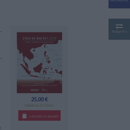
Mes Alertes
Antiquité
Mythologies
GÉOGRAPHIE
Géographie - Démographie -
Territoire
Mollat Pro
CULTURE SCIENTIFIQUE
Essais scientifique
Astronomie
25,00 €
Expédié en 5 à 7 jours.
AJOUTER AU PANIER
t