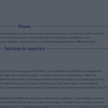
CHARGEMENT...
LITTÉRATURE DE VOYAGE
Dictionnaires Français
Histoire moderne
Relations et politiques
internationales
Dictionnaires Bilingues
Récits des voyageurs et des
Histoire contemporaine
explorateurs
Sécurité nationale - Défense
Langues universitaires -
BIOGRAPHIES HISTORIQUES
Dictionnaires et méthodes
ECOLOGIE - ENVIRONNEMENT
Biographies historiques
Méthodes Langues Grand public
Ecologie
Résumé
Français langues étrangères
HISTOIRE - GÉNÉRALITÉS
 économiques, sociaux et environnementaux majeurs de l'année 2019 en Asie du
Historiographie
les diverses formes de la militarisation, la diffusion du salafisme, les
Etudes historiques
s ou les relations commerciales avec l'Afrique subsaharienne. ©Electre 2026
Généalogie - Héraldique
Quatrième de couverture
Franc-maçonnerie
ie du Sud-Est contemporaine (IRASEC), basé à Bangkok, mobilise une vingtaine de
té régionale. L'Asie du Sud-Est - véritable carrefour économique, culturel et
lation des diversités sur la longue durée et le demeure plus que jamais aujourd'hui.
s l'évolution des grands enjeux contemporains de cette région continentale et
t d'en comprendre les dynamiques d'intégration régionale et de connectivités avec le
étique et détaillée des principaux événements politiques, économiques, sociaux,
n 2019 dans chacun des onze pays de la région, complétée par un focus sur deux
image marquante. L'ouvrage propose également des dossiers thématiques qui aborden