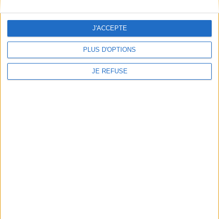
Qui sommes-nous
Mentions Légales
J'ACCEPTE
Frais de port & Livraison
Conditions Générales de Vente
PLUS D'OPTIONS
À votre service
JE REFUSE
Offres d'emploi
Offres Partenaires
À découvrir
FeniXX
EDRLab
RetroNews
BnF : portail des métiers du livre
Cercle de la librairie
Les chèques cadeaux Mollat
Contact
Horaires
Librairie Mollat
La librairie Mollat vous accueille