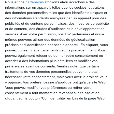
Nous et nos
partenaires
stockons et/ou accédons à des
informations sur un appareil, telles que les cookies, et traitons
des données personnelles telles que des identifiants uniques et
des informations standards envoyées par un appareil pour des
publicités et du contenu personnalisés, des mesures de publicité
et de contenu, des études d'audience et le développement de
services.
Avec votre permission, nos 162 partenaires et nous-
mêmes pouvons utiliser des données de géolocalisation
précises et d’identification par scan d'appareil. En cliquant, vous
pouvez consentir aux traitements décrits précédemment. Vous
Jeunesse
Harcèlement
Terrorisme
pouvez également refuser de donner votre consentement ou
Des mots sur les maux
accéder à des informations plus détaillées et modifier vos
Des mots sur les maux ou comment parler de l’actualité délicate à nos
préférences avant de consentir.
Veuillez noter que certains
enfants.
traitements de vos données personnelles peuvent ne pas
EN SAVOIR PLUS
nécessiter votre consentement, mais vous avez le droit de vous
y opposer. Vos préférences ne s'appliqueront qu’à ce site Web.
Vous pouvez modifier vos préférences ou retirer votre
Questions d’ordre général
Afficher détail
consentement à tout moment en revenant sur ce site et en
cliquant sur le bouton "Confidentialité" en bas de la page Web.
Questions sur la COVID 19
Afficher détail
Questions sur le consentement, les
Afficher