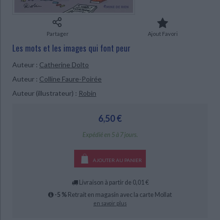
Ecologie - Environnement
Danse
Religions - Spiritualités
Bibliothèque de la Pléiade
Critique et histoire littéraire
Histoire de France
Biographies historiques
Classiques scolaires
Littérature ancienne et médiévale
Partager
Ajout Favori
Histoire - Généralités
Histoire des pays
Les mots et les images qui font peur
Littérature de voyage
Audio - Livres lus
Histoire ancienne
Géographie
CHARGEMENT...
Auteur :
Catherine Dolto
Littérature en version originale
Humour
Culture scientifique
Auteur :
Colline Faure-Poirée
Auteur (illustrateur) :
Robin
6,50 €
Expédié en 5 à 7 jours.
AJOUTER AU PANIER
Livraison à partir de 0,01 €
-5 %
Retrait en magasin avec la carte Mollat
en savoir plus