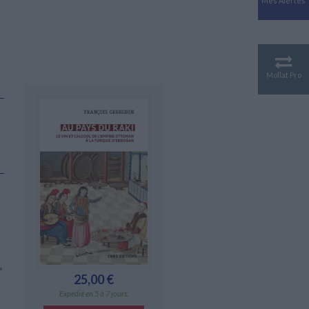
Mes Alertes
Antiquité
Mythologies
GÉOGRAPHIE
Géographie - Démographie -
Territoire
Mollat Pro
CULTURE SCIENTIFIQUE
Essais scientifique
Astronomie
»
25,00 €
Expédié en 5 à 7 jours.