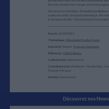
alcoolisées n'ont cessé d'être consommés dans
discrète, histoire des marges et de la transgress
Des tavernes interlopes d'Istanbul aux libations
soufis aux éclats de la poésie bachique, des ind
la Turquie actuelle -, l'alcool devient le précipit
Paru le :
25/03/2021
Thématique :
Ethnologie Proche Orient
Auteur(s) :
Auteur :
François Georgeon
Éditeur(s) :
CNRS Editions
Collection(s) :
Non précisé.
Contributeur(s) :
Postfacier : Nicolas Elias - Po
François Pérouse
Série(s) :
Non précisé.
Découvrez nos Newsl