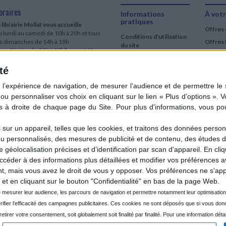
oraires
Informations
À votr
pratiques
 librairie Mollat vous accueille
Offres 
 lundi au samedi de 10h à 20h et tous
Conditions d'utilisation
es dimanches de 14h à 19h
Offres 
du site
urs fériés : de 11h à 19h* excepté le
Qui sommes-nous
r mai, le 25 décembre et le 1er janvier
Si le jour férié est un dimanche, de 14h
té
Mentions Légales
 19h
Frais de port & Livraison
 clic et collecte est ouvert
Conditions Générales
 lundi au samedi de 9h30 à 20h et tous
de Vente
es dimanches de 14h à 19h
ur fériés : tous les jours fériés de 11h à
9h* excepté le 1er mai, le 25 décembre
ur un appareil, telles que les cookies, et traitons des données personn
 le 1er janvier
nu personnalisés, des mesures de publicité et de contenu, des études 
Si le jour férié est un dimanche de 14h à
éolocalisation précises et d’identification par scan d'appareil. En cl
9h
der à des informations plus détaillées et modifier vos préférences av
ir le détail des horaires & accès
 mais vous avez le droit de vous y opposer. Vos préférences ne s'app
et en cliquant sur le bouton "Confidentialité" en bas de la page Web.