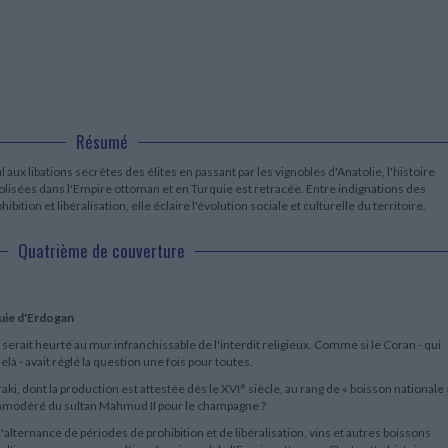
LITTÉRATURE DE VOYAGE
Dictionnaires Français
Histoire moderne
Relations et politiques
internationales
Dictionnaires Bilingues
Récits des voyageurs et des
Histoire contemporaine
explorateurs
Sécurité nationale - Défense
Langues universitaires -
BIOGRAPHIES HISTORIQUES
Dictionnaires et méthodes
ECOLOGIE - ENVIRONNEMENT
Biographies historiques
Méthodes Langues Grand public
Ecologie
Français langues étrangères
HISTOIRE - GÉNÉRALITÉS
Résumé
Historiographie
Etudes historiques
aux libations secrètes des élites en passant par les vignobles d'Anatolie, l'histoire
Généalogie - Héraldique
lisées dans l'Empire ottoman et en Turquie est retracée. Entre indignations des
Franc-maçonnerie
ibition et libéralisation, elle éclaire l'évolution sociale et culturelle du territoire.
Quatrième de couverture
quie d'Erdogan
e serait heurté au mur infranchissable de l'interdit religieux. Comme si le Coran - qui
elà - avait réglé la question une fois pour toutes.
e
i, dont la production est attestée dès le XVI
siècle, au rang de « boisson nationale 
immodéré du sultan Mahmud II pour le champagne ?
alternance de périodes de prohibition et de libéralisation, vins et autres boissons