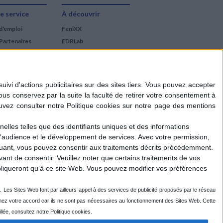
e service
À découvrir
d'emploi
FeniXX
Partenaires
EDRLab
RetroNews
BnF : portail des métiers
du livre
Cercle de la librairie
Les chèques cadeaux
Mollat
elles telles que des identifiants uniques et des informations
d'audience et le développement de services.
Avec votre permission,
iquant, vous pouvez consentir aux traitements décrits précédemment.
ant de consentir.
Veuillez noter que certains traitements de vos
liqueront qu’à ce site Web. Vous pouvez modifier vos préférences