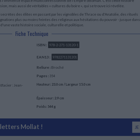
 l'immense espace multiconfessionnel de l'Empire ottoman. C'est cette histoire
ion, mais aussi de véritables « cultures du boire », qui se trouve ici révélée.
 secrètes des élites en passant par les vignobles de Thrace ou d'Anatolie, des rituels
ignations plus ou moins feintes des religieux aux hésitations du pouvoir - jusque dans
é d'une vaste histoire sociale, culturelle et politique.
Fiche Technique
ISBN :
978-2-271-13120-1
EAN13 :
9782271131201
Reliure :
Broché
Pages :
354
Hauteur: 23.0 cm / Largeur 15.0 cm
stfacier : Jean-
Épaisseur: 2.9 cm
Poids: 544 g
etters Mollat !
JE