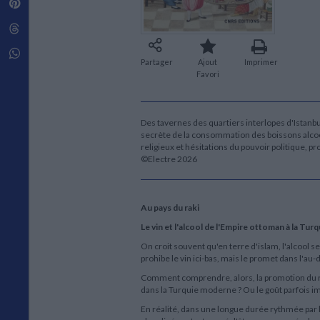
Pinterest
Techniques de construction
SCIENCE FICTION ET FANTASY
Vie familiale
Disciplines paramédicales
Matériaux de l’architecture
Littérature SF et Fantasy
Threads
Ouvrages Généraux
Urbanisme
SOCIOLOGIE
Sociologie générale
Whatsapp
Partager
Ajout
Imprimer
Travail social
Favori
Santé et société
ETHNOLOGIE
Anthropologie
Des tavernes des quartiers interlopes d'Istanbul 
secrète de la consommation des boissons alcoo
Ethnologie par pays
religieux et hésitations du pouvoir politique, proh
©Electre 2026
Au pays du raki
Le vin et l'alcool de l'Empire ottoman à la Tur
On croit souvent qu'en terre d'islam, l'alcool s
prohibe le vin ici-bas, mais le promet dans l'au-d
Comment comprendre, alors, la promotion du rak
dans la Turquie moderne ? Ou le goût parfois 
En réalité, dans une longue durée rythmée par l'