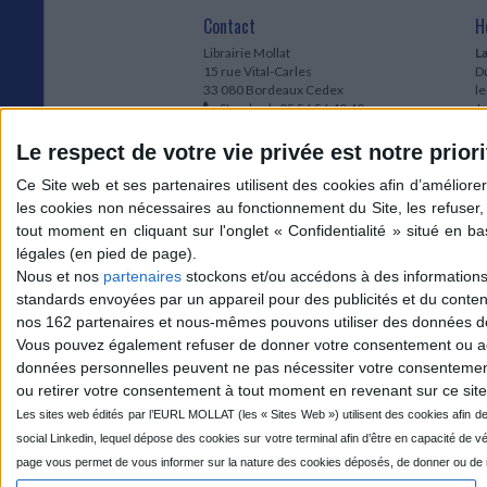
Contact
H
Librairie Mollat
La
15 rue Vital-Carles
Du
33 080 Bordeaux Cedex
l
Standard :
05 56 56 40 40
Jo
Service client mollat.com :
05 56 56 40
1e
83
* 
Le respect de votre vie privée est notre priori
Contactez-nous
à
Le
du
l
Jo
1
Nous et nos
partenaires
stockons et/ou accédons à des informations s
et
standards envoyées par un appareil pour des publicités et du conte
* 
nos 162 partenaires et nous-mêmes pouvons utiliser des données de g
1
Vous pouvez également refuser de donner votre consentement ou accé
Vo
données personnelles peuvent ne pas nécessiter votre consentement,
ou retirer votre consentement à tout moment en revenant sur ce site 
Mollat sur les réseaux